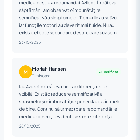
medicul nostru a recomandat Azilect. În câteva
săptămâni, am observat o îmbunătățire
semnificativă a simptomelor. Tremurile au scăzut,
iar funcțiile motorii au devenit mai fluide. Nu au
existat efecte secundare despre care auzisem.
23/10/2025
Moriah Hansen
M
Verificat
Timișoara
Iau Azilect de câteva luni, iar diferența este
vizibilă. Există o reducere semnificativă a
spasmelor și o îmbunătățire generală a stării mele
de bine. Continui să urmez toate recomandările
medicului meu și, evident, se simte diferența.
26/10/2025