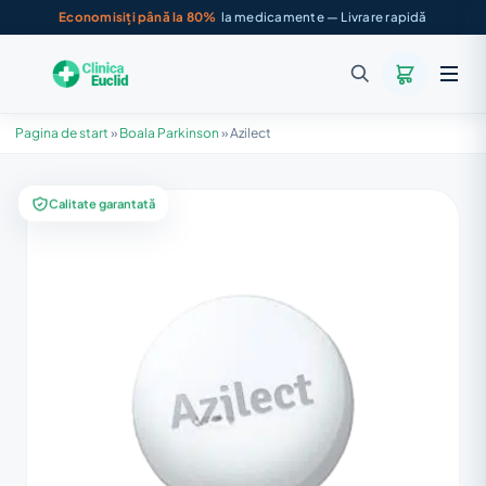
Economisiți până la 80%
la medicamente — Livrare rapidă
Pagina de start
»
Boala Parkinson
»
Azilect
Calitate garantată