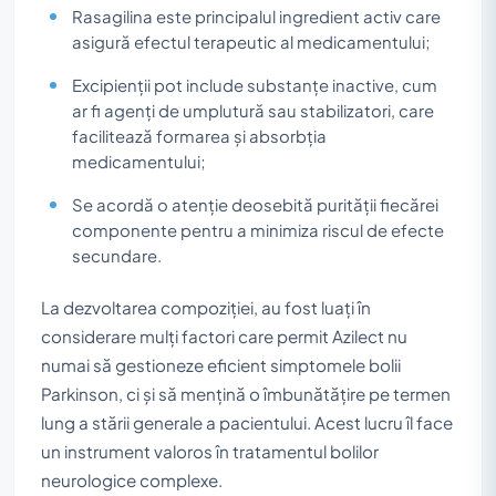
Rasagilina este principalul ingredient activ care
asigură efectul terapeutic al medicamentului;
Excipienții pot include substanțe inactive, cum
ar fi agenți de umplutură sau stabilizatori, care
facilitează formarea și absorbția
medicamentului;
Se acordă o atenție deosebită purității fiecărei
componente pentru a minimiza riscul de efecte
secundare.
La dezvoltarea compoziției, au fost luați în
considerare mulți factori care permit Azilect nu
numai să gestioneze eficient simptomele bolii
Parkinson, ci și să mențină o îmbunătățire pe termen
lung a stării generale a pacientului. Acest lucru îl face
un instrument valoros în tratamentul bolilor
neurologice complexe.