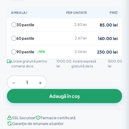
AMBALAJ
PER UNITATE
PREȚ
85.00 lei
30 pastile
2.83 lei
160.00 lei
60 pastile
2.67 lei
230.00 lei
90 pastile
2.56 lei
Livrare gratuită pentru
1000.00
, livrare expresă
1500.00
comenzi de la
lei
gratuită de la
lei
−
+
Adaugă în coș
SSL Securizat
Farmacie certificată
Garanție de returnare a banilor