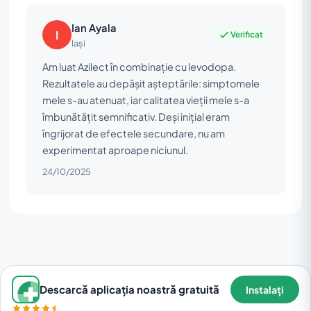
Ian Ayala
I
Verificat
Iași
Am luat Azilect în combinație cu levodopa.
Rezultatele au depășit așteptările: simptomele
mele s-au atenuat, iar calitatea vieții mele s-a
îmbunătățit semnificativ. Deși inițial eram
îngrijorat de efectele secundare, nu am
experimentat aproape niciunul.
24/10/2025
Descarcă aplicația noastră gratuită
Instalați