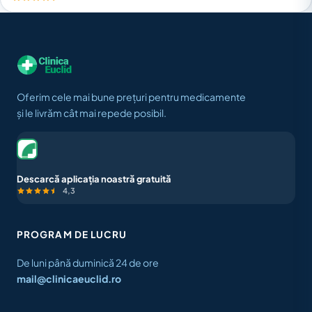
Oferim cele mai bune prețuri pentru medicamente
și le livrăm cât mai repede posibil.
Descarcă aplicația noastră gratuită
4,3
PROGRAM DE LUCRU
De luni până duminică 24 de ore
mail@clinicaeuclid.ro