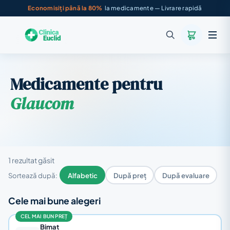
Economisiți până la 80%
la medicamente — Livrare rapidă
Medicamente pentru
Glaucom
1 rezultat găsit
Sortează după:
Alfabetic
După preț
După evaluare
Cele mai bune alegeri
CEL MAI BUN PREȚ
Bimat