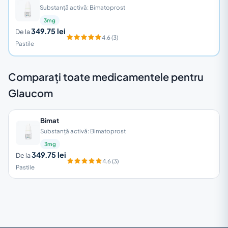
Substanță activă: Bimatoprost
3mg
349.75 lei
De la
4.6 (3)
Pastile
Comparați toate medicamentele pentru
Glaucom
Bimat
Substanță activă: Bimatoprost
3mg
349.75 lei
De la
4.6 (3)
Pastile