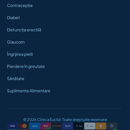
Contracepție
Diabet
Disfuncția erectilă
Glaucom
Îngrijirea pielii
Pierdere în greutate
Sănătate
Suplimente Alimentare
© 2026 Clinica Euclid, Toate drepturile rezervate
₿

VISA
JCB
G
AMEX
SEPA
Pay
Pay
DISCOVER