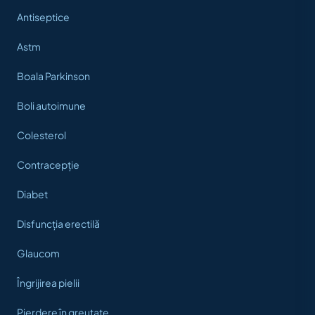
Antiseptice
Astm
Boala Parkinson
Boli autoimune
Colesterol
Contracepție
Diabet
Disfuncția erectilă
Glaucom
Îngrijirea pielii
Pierdere în greutate