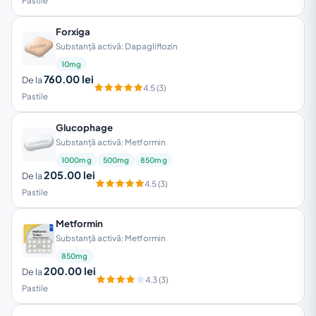
Pastile
Forxiga
Substanță activă: Dapagliflozin
10mg
760.00 lei
De la
4.5 (3)
Pastile
Glucophage
Substanță activă: Metformin
1000mg
500mg
850mg
205.00 lei
De la
4.5 (3)
Pastile
Metformin
Substanță activă: Metformin
850mg
200.00 lei
De la
4.3 (3)
Pastile