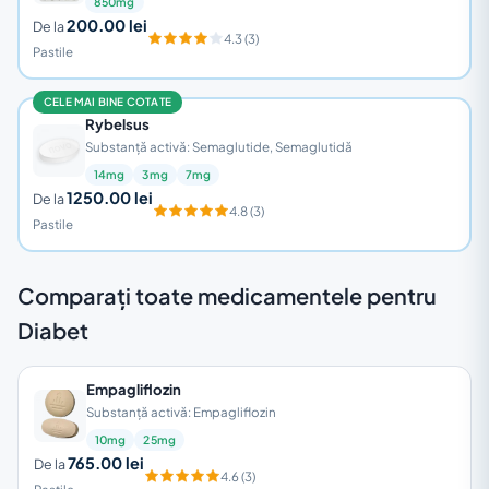
850mg
200.00 lei
De la
4.3 (3)
Pastile
CELE MAI BINE COTATE
Rybelsus
Substanță activă: Semaglutide, Semaglutidă
14mg
3mg
7mg
1250.00 lei
De la
4.8 (3)
Pastile
Comparați toate medicamentele pentru
Diabet
Empagliflozin
Substanță activă: Empagliflozin
10mg
25mg
765.00 lei
De la
4.6 (3)