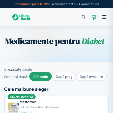
Economisiți până la 80%
la medicamente — Livrare rapidă
Medicamente pentru
Diabet
5 rezultate găsite
Sortează după:
Alfabetic
După preț
După evaluare
Cele mai bune alegeri
CEL MAI BUN PREȚ
Metformin
Substanță activă: Metformin