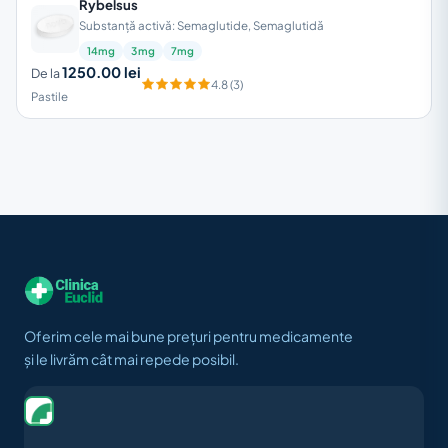
Rybelsus
Substanță activă: Semaglutide, Semaglutidă
14mg
3mg
7mg
1250.00 lei
De la
4.8 (3)
Pastile
Oferim cele mai bune prețuri pentru medicamente
și le livrăm cât mai repede posibil.