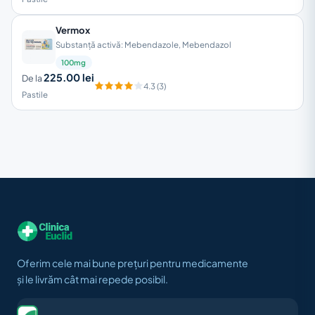
Vermox
Substanță activă: Mebendazole, Mebendazol
100mg
225.00 lei
De la
4.3 (3)
Pastile
Oferim cele mai bune prețuri pentru medicamente
și le livrăm cât mai repede posibil.