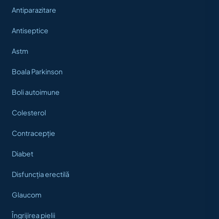
Antiparazitare
Antiseptice
Astm
Boala Parkinson
Boli autoimune
Colesterol
Contracepție
Diabet
Disfuncția erectilă
Glaucom
Îngrijirea pielii