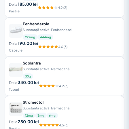
185.00 lei
De la
4.2 (3)
Pastile
Fenbendazole
Substanță activă: Fenbendazol
222mg
444mg
190.00 lei
De la
4.6 (3)
Capsule
Soolantra
Substanță activă: Ivermectină
30g
340.00 lei
De la
4.2 (3)
Tuburi
Stromectol
Substanță activă: Ivermectină
12mg
3mg
6mg
250.00 lei
De la
4.5 (3)
Pastile