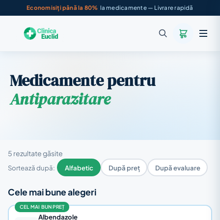
Economisiți până la 80%
la medicamente — Livrare rapidă
Medicamente pentru
Antiparazitare
5 rezultate găsite
Sortează după:
Alfabetic
După preț
După evaluare
Cele mai bune alegeri
CEL MAI BUN PREȚ
Albendazole