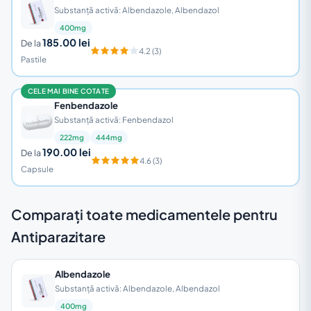
Substanță activă: Albendazole, Albendazol
400mg
185.00 lei
De la
4.2 (3)
Pastile
CELE MAI BINE COTATE
Fenbendazole
Substanță activă: Fenbendazol
222mg
444mg
190.00 lei
De la
4.6 (3)
Capsule
Comparați toate medicamentele pentru
Antiparazitare
Albendazole
Substanță activă: Albendazole, Albendazol
400mg