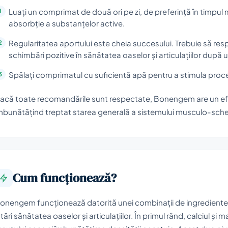
Luați un comprimat de două ori pe zi, de preferință în timpul
absorbție a substanțelor active.
Regularitatea aportului este cheia succesului. Trebuie să res
schimbări pozitive în sănătatea oaselor și articulațiilor după 
Spălați comprimatul cu suficientă apă pentru a stimula pro
acă toate recomandările sunt respectate, Bonengem are un ef
mbunătățind treptat starea generală a sistemului musculo-schele
Cum funcționează?
onengem funcționează datorită unei combinații de ingrediente
ntări sănătatea oaselor și articulațiilor. În primul rând, calciul și 