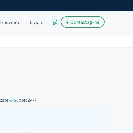
Contactați-ne
i frecvente
Livrare
izate
Suport 24/7