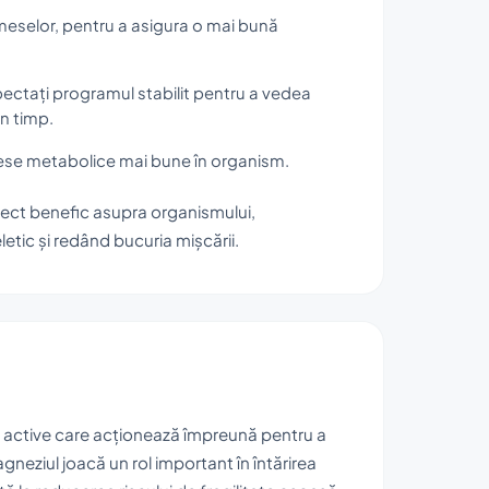
 meselor, pentru a asigura o mai bună
pectați programul stabilit pentru a vedea
un timp.
cese metabolice mai bune în organism.
ect benefic asupra organismului,
tic și redând bucuria mișcării.
 active care acționează împreună pentru a
magneziul joacă un rol important în întărirea