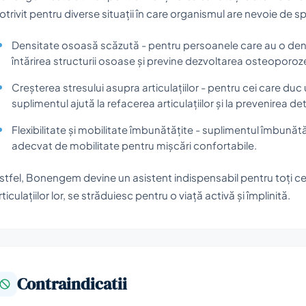
otrivit pentru diverse situații în care organismul are nevoie de spri
Densitate osoasă scăzută - pentru persoanele care au o de
întărirea structurii osoase și previne dezvoltarea osteoporoze
Creșterea stresului asupra articulațiilor - pentru cei care duc 
suplimentul ajută la refacerea articulațiilor și la prevenirea de
Flexibilitate și mobilitate îmbunătățite - suplimentul îmbunătăț
adecvat de mobilitate pentru mișcări confortabile.
stfel, Bonengem devine un asistent indispensabil pentru toți cei
rticulațiilor lor, se străduiesc pentru o viață activă și împlinită.
Contraindicatii