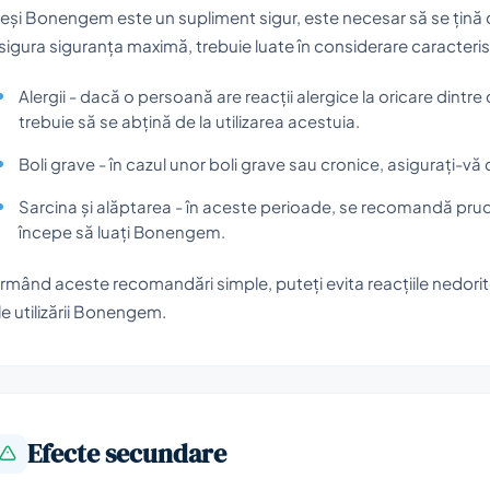
eși Bonengem este un supliment sigur, este necesar să se țină c
sigura siguranța maximă, trebuie luate în considerare caracterist
Alergii - dacă o persoană are reacții alergice la oricare din
trebuie să se abțină de la utilizarea acestuia.
Boli grave - în cazul unor boli grave sau cronice, asigurați-vă 
Sarcina și alăptarea - în aceste perioade, se recomandă prud
începe să luați Bonengem.
rmând aceste recomandări simple, puteți evita reacțiile nedorite
le utilizării Bonengem.
Efecte secundare