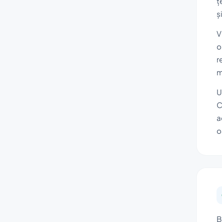
ț
ș
V
o
r
m
U
C
a
o
B