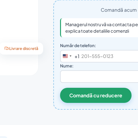
Comandă acum cu 
Managerul nostru vă va contacta pent
explica toate detaliile comenzii
Număr de telefon:
Livrare discretă
+1
United
States
Nume:
+1
Comandă cu reducere