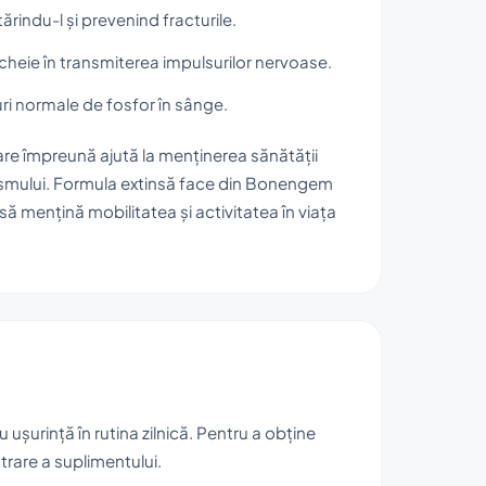
ărindu-l și prevenind fracturile.
cheie în transmiterea impulsurilor nervoase.
ri normale de fosfor în sânge.
are împreună ajută la menținerea sănătății
nismului. Formula extinsă face din Bonengem
să mențină mobilitatea și activitatea în viața
ușurință în rutina zilnică. Pentru a obține
rare a suplimentului.