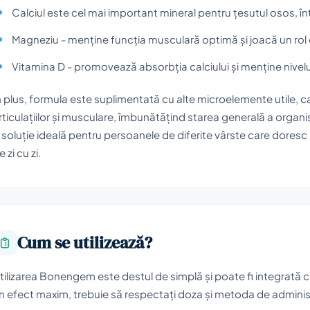
Calciul este cel mai important mineral pentru țesutul osos, înt
Magneziu - menține funcția musculară optimă și joacă un rol 
Vitamina D - promovează absorbția calciului și menține nivelu
n plus, formula este suplimentată cu alte microelemente utile, c
rticulațiilor și musculare, îmbunătățind starea generală a orga
 soluție ideală pentru persoanele de diferite vârste care doresc 
e zi cu zi.
Cum se utilizează?
tilizarea Bonengem este destul de simplă și poate fi integrată cu 
n efect maxim, trebuie să respectați doza și metoda de administ