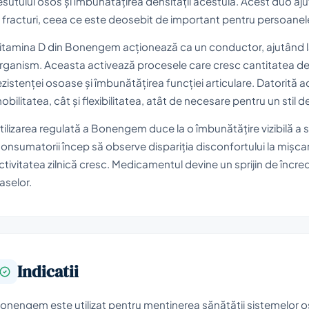
esutului osos și îmbunătățirea densității acestuia. Acest duo aju
i fracturi, ceea ce este deosebit de important pentru persoanele
itamina D din Bonengem acționează ca un conductor, ajutând la 
rganism. Aceasta activează procesele care cresc cantitatea d
ezistenței osoase și îmbunătățirea funcției articulare. Datorită 
obilitatea, cât și flexibilitatea, atât de necesare pentru un stil de
tilizarea regulată a Bonengem duce la o îmbunătățire vizibilă a s
onsumatorii încep să observe dispariția disconfortului la mișcar
ctivitatea zilnică cresc. Medicamentul devine un sprijin de încrede
aselor.
Indicatii
onengem este utilizat pentru menținerea sănătății sistemelor os