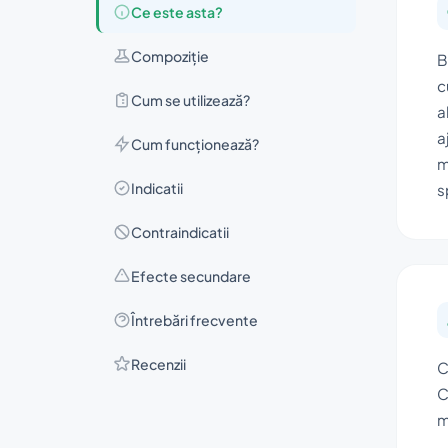
Ce este asta?
Compoziţie
B
c
Cum se utilizează?
a
a
Cum funcționează?
m
Indicatii
s
Contraindicatii
Efecte secundare
Întrebări frecvente
Recenzii
C
C
m