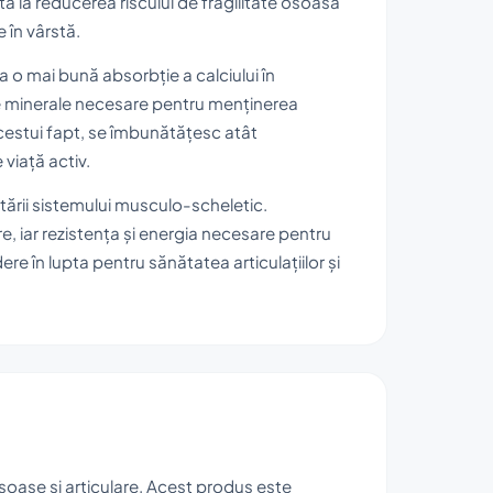
tă la reducerea riscului de fragilitate osoasă
 în vârstă.
o mai bună absorbție a calciului în
e minerale necesare pentru menținerea
acestui fapt, se îmbunătățesc atât
 viață activ.
tării sistemului musculo-scheletic.
e, iar rezistența și energia necesare pentru
re în lupta pentru sănătatea articulațiilor și
oase și articulare. Acest produs este