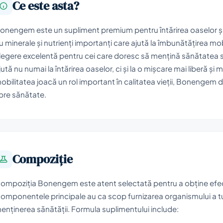
Ce este asta?
onengem este un supliment premium pentru întărirea oaselor și a
u minerale și nutrienți importanți care ajută la îmbunătățirea mobil
legere excelentă pentru cei care doresc să mențină sănătatea 
jută nu numai la întărirea oaselor, ci și la o mișcare mai liberă și 
obilitatea joacă un rol important în calitatea vieții, Bonengem 
pre sănătate.
Compoziţie
ompoziția Bonengem este atent selectată pentru a obține efectul 
omponentele principale au ca scop furnizarea organismului a t
enținerea sănătății. Formula suplimentului include: