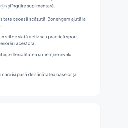
jin și îngrijire suplimentară.
nsitate osoasă scăzută, Bonengem ajută la
i.
un stil de viață activ sau practică sport,
teriorării acestora.
ește flexibilitatea și menține nivelul
 care își pasă de sănătatea oaselor și