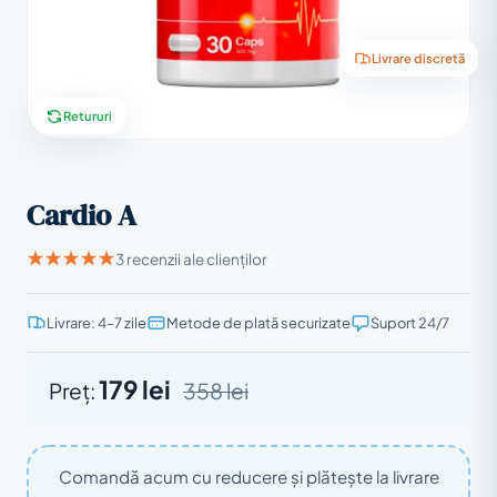
Livrare discretă
Retururi
Cardio A
3 recenzii ale clienților
Livrare: 4–7 zile
Metode de plată securizate
Suport 24/7
179 lei
Preț:
358 lei
Comandă acum cu reducere și plătește la livrare