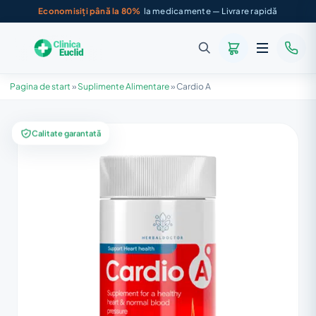
Economisiți până la 80%
la medicamente — Livrare rapidă
Pagina de start
»
Suplimente Alimentare
»
Cardio A
Calitate garantată