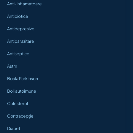
Anti-inflamatoare
Antibiotice
Antidepresive
Antiparazitare
Antiseptice
Astm
Boala Parkinson
Boli autoimune
Colesterol
Contracepție
Diabet