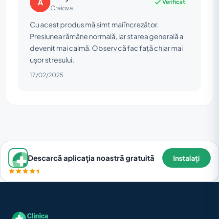
A
Verificat
Craiova
Cu acest produs mă simt mai încrezător.
Presiunea rămâne normală, iar starea generală a
devenit mai calmă. Observ că fac față chiar mai
ușor stresului.
17/02/2025
Descarcă aplicația noastră gratuită
Instalați