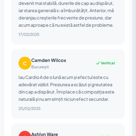
devenit mai stabilă, durerile de cap au dispărut,
iar starea generală s-a îmbunătățit. Anterior, mă
deranjau creșterile frecvente de presiune, dar
acum aproape că nu există astfel de probleme.
17/02/2025
Camden Wilcox
C
Verificat
București
Iau Cardio A de o lună acum și efectul este cu
adevărat vizibil. Presiunea a scăzut și greutatea
din cap a dispărut. Îmi place că compoziția este
naturală și nu am simțit niciun efect secundar.
20/02/2025
Ashlyn Ware