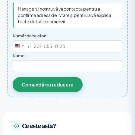
Managerul nostru vă va contacta pentru a
confirma adresa de livrare și pentru a vă explica
toate detaliile comenzii
Număr de telefon:
+1
United
States
Nume:
+1
Comandă cu reducere
Ce este asta?