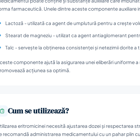
edicamentul poate conține și substanțe auxiliare care îmbunătă
orma farmaceutică. Unele dintre aceste componente auxiliare i
Lactoză - utilizată ca agent de umplutură pentru a crește volu
Stearat de magneziu - utilizat ca agent antiaglomerant pentru a
Talc - servește la obținerea consistenței și netezimii dorite a t
ceste componente ajută la asigurarea unei eliberări uniforme a 
romovează acțiunea sa optimă.
Cum se utilizează?
tilizarea eritromicinei necesită ajustarea dozei și respectarea str
e recomandă administrarea medicamentului cu un pahar plin cu 