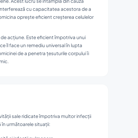
riene. Acest lucru se întâmplă din cauza
e interferează cu capacitatea acestora de a
tromicina oprește eficient creșterea celulelor
 de acțiune. Este eficient împotriva unui
 îl face un remediu universal în lupta
omicinei de a penetra țesuturile corpului îi
emic.
ității sale ridicate împotriva multor infecții
n următoarele situații: