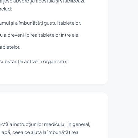
țesc absorbția acestuia și stabilizează
nclud:
mul și a îmbunătăți gustul tabletelor.
 preveni lipirea tabletelor între ele.
abletelor.
substanței active în organism și
ictă a instrucțiunilor medicului. În general,
apă, ceea ce ajută la îmbunătățirea