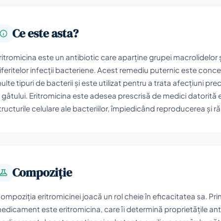
Ce este asta?
ritromicina este un antibiotic care aparține grupei macrolidelor ș
iferitelor infecții bacteriene. Acest remediu puternic este con
ulte tipuri de bacterii și este utilizat pentru a trata afecțiuni precum
i gâtului. Eritromicina este adesea prescrisă de medici datorită ef
tructurile celulare ale bacteriilor, împiedicând reproducerea și 
Compoziţie
ompoziția eritromicinei joacă un rol cheie în eficacitatea sa. Prin
edicament este eritromicina, care îi determină proprietățile a