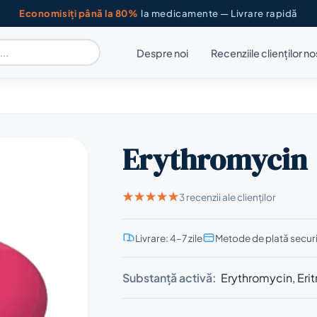
Economisiți până la 80%
la medicamente — Livrare rapidă
Despre noi
Recenziile clienților no
Erythromycin
3 recenzii ale clienților
Livrare: 4–7 zile
Metode de plată secur
Substanță activă:
Erythromycin, Eri