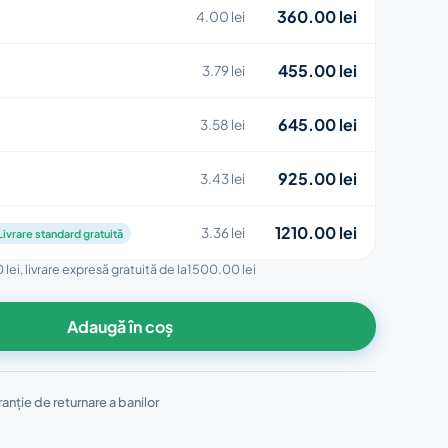
360.00 lei
4.00 lei
455.00 lei
3.79 lei
645.00 lei
3.58 lei
925.00 lei
3.43 lei
1210.00 lei
3.36 lei
Livrare standard gratuită
 lei
, livrare expresă gratuită de la
1500.00 lei
Adaugă în coș
anție de returnare a banilor