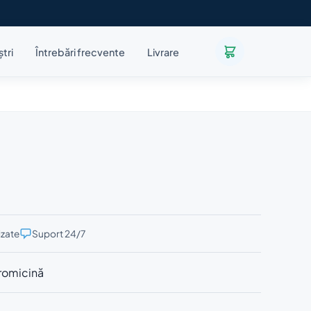
ștri
Întrebări frecvente
Livrare
izate
Suport 24/7
tromicină