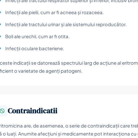
Infecții ale tractului respirator superior și inferior, inclusiv bro
Infecții ale pielii, cum ar fi acneea și rozaceea.
Infecții ale tractului urinar și ale sistemului reproducător.
Boli ale urechii, cum ar fi otita.
Infecții oculare bacteriene.
ceste indicații se datorează spectrului larg de acțiune al eritrom
ficient o varietate de agenți patogeni.
Contraindicatii
ritromicina are, de asemenea, o serie de contraindicații care tre
ă o luați. Anumite afecțiuni și medicamente pot interacționa cu er