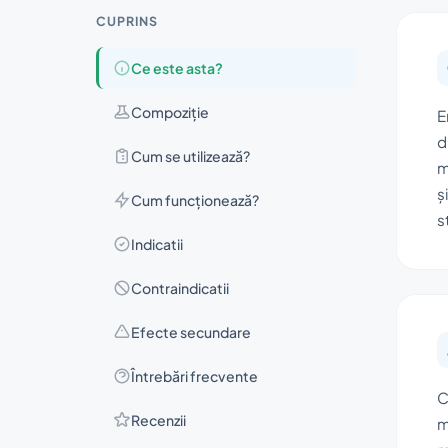
CUPRINS
Ce este asta?
Compoziţie
E
d
Cum se utilizează?
m
ș
Cum funcționează?
s
Indicatii
Contraindicatii
Efecte secundare
Întrebări frecvente
C
Recenzii
m