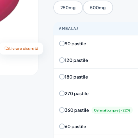
250mg
500mg
AMBALAJ
90 pastile
Livrare discretă
120 pastile
180 pastile
270 pastile
360 pastile
Cel mai bun preț -22%
60 pastile