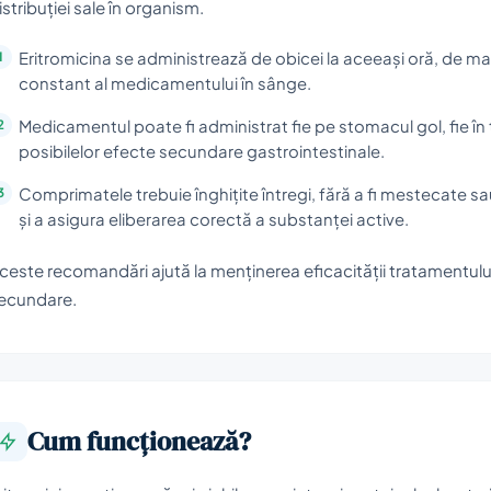
istribuției sale în organism.
Eritromicina se administrează de obicei la aceeași oră, de mai
constant al medicamentului în sânge.
Medicamentul poate fi administrat fie pe stomacul gol, fie în
posibilelor efecte secundare gastrointestinale.
Comprimatele trebuie înghițite întregi, fără a fi mestecate sa
și a asigura eliberarea corectă a substanței active.
ceste recomandări ajută la menținerea eficacității tratamentului 
ecundare.
Cum funcționează?