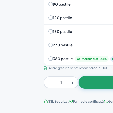
90 pastile
120 pastile
180 pastile
270 pastile
360 pastile
Cel mai bun preț -24%
Livrare gratuită pentru comenzi de la
1000.00
−
+
SSL Securizat
Farmacie certificată
Gar