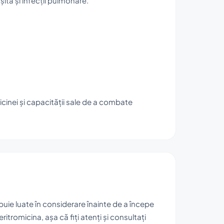
nșită și infecții pulmonare.
icinei și capacității sale de a combate
buie luate în considerare înainte de a începe
itromicina, așa că fiți atenți și consultați