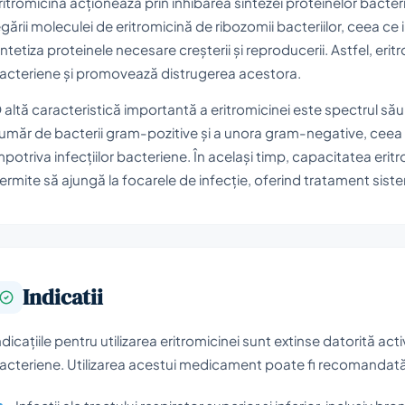
ritromicina acționează prin inhibarea sintezei proteinelor bacte
egării moleculei de eritromicină de ribozomii bacteriilor, ceea c
intetiza proteinele necesare creșterii și reproducerii. Astfel, eri
acteriene și promovează distrugerea acestora.
 altă caracteristică importantă a eritromicinei este spectrul său
umăr de bacterii gram-pozitive și a unora gram-negative, ceea ce
mpotriva infecțiilor bacteriene. În același timp, capacitatea eritr
ermite să ajungă la focarele de infecție, oferind tratament sist
Indicatii
ndicațiile pentru utilizarea eritromicinei sunt extinse datorită activ
acteriene. Utilizarea acestui medicament poate fi recomandată î