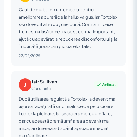
Caut de mult timp un remediu pentru
ameliorarea durerii de la hallux valgus, iar Fortolex
s-a dovedit a fi o opțiune bună. Crema miroase
frumos, nu lasă urme grase și, cel mai important,
ajută cu adevărat la reducerea disconfortului și la
îmbunătățirea stării picioarelor tale.
22/02/2025
Jair Sullivan
J
Verificat
Constanța
După utilizarea regulată a Fortolex, a devenit mai
ușor să faceți față sarcinii zilnice de pe picioare.
Lucrez la picioare, iar seara era mereu umflare,
dar cu această cremă umflarea a devenit mai
mică, iar durerea a dispărut aproape imediat
după aplicare.