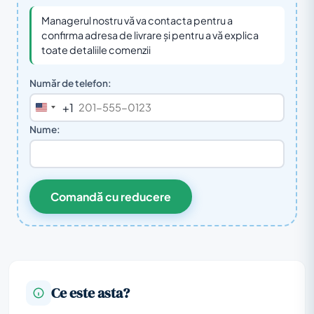
Managerul nostru vă va contacta pentru a
confirma adresa de livrare și pentru a vă explica
toate detaliile comenzii
Număr de telefon:
+1
United
States
Nume:
+1
Comandă cu reducere
Ce este asta?