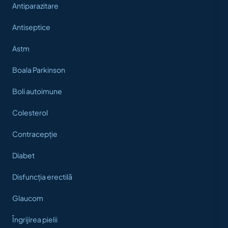
Antiparazitare
Antiseptice
Astm
Boala Parkinson
Boli autoimune
Colesterol
Contracepție
Diabet
Disfuncția erectilă
Glaucom
Îngrijirea pielii