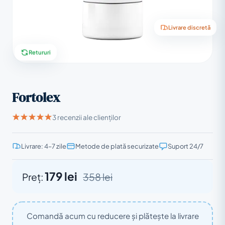
Livrare discretă
Retururi
Fortolex
3 recenzii ale clienților
Livrare: 4–7 zile
Metode de plată securizate
Suport 24/7
179 lei
Preț:
358 lei
Comandă acum cu reducere și plătește la livrare