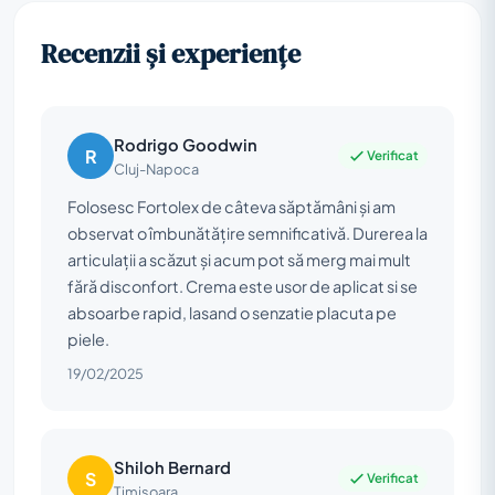
Recenzii și experiențe
Rodrigo Goodwin
R
Verificat
Cluj-Napoca
Folosesc Fortolex de câteva săptămâni și am
observat o îmbunătățire semnificativă. Durerea la
articulații a scăzut și acum pot să merg mai mult
fără disconfort. Crema este usor de aplicat si se
absoarbe rapid, lasand o senzatie placuta pe
piele.
19/02/2025
Shiloh Bernard
S
Verificat
Timișoara