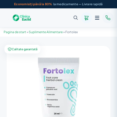
Economisiți până la 80%
la medicamente — Livrare rapidă
Pagina de start
»
Suplimente Alimentare
»
Fortolex
Calitate garantată