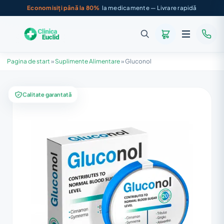
Economisiți până la 80%
la medicamente — Livrare rapidă
Pagina de start
»
Suplimente Alimentare
»
Gluconol
Calitate garantată