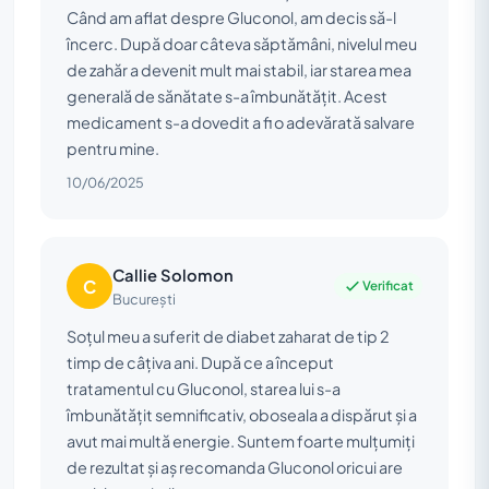
Când am aflat despre Gluconol, am decis să-l
încerc. După doar câteva săptămâni, nivelul meu
de zahăr a devenit mult mai stabil, iar starea mea
generală de sănătate s-a îmbunătățit. Acest
medicament s-a dovedit a fi o adevărată salvare
pentru mine.
10/06/2025
Callie Solomon
C
Verificat
București
Soțul meu a suferit de diabet zaharat de tip 2
timp de câțiva ani. După ce a început
tratamentul cu Gluconol, starea lui s-a
îmbunătățit semnificativ, oboseala a dispărut și a
avut mai multă energie. Suntem foarte mulțumiți
de rezultat și aș recomanda Gluconol oricui are