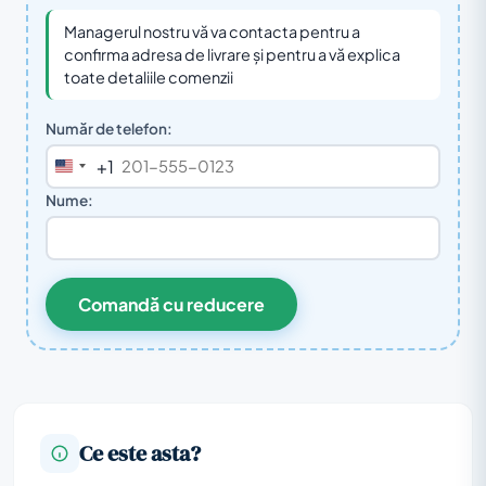
Managerul nostru vă va contacta pentru a
confirma adresa de livrare și pentru a vă explica
toate detaliile comenzii
Număr de telefon:
+1
United
States
Nume:
+1
Comandă cu reducere
Ce este asta?