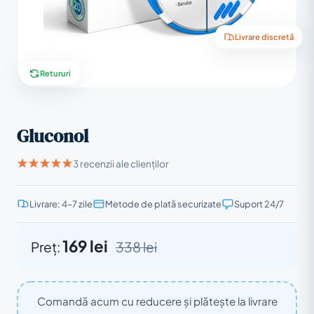
Livrare discretă
Retururi
Gluconol
3 recenzii ale clienților
Livrare: 4–7 zile
Metode de plată securizate
Suport 24/7
169 lei
Preț:
338 lei
Comandă acum cu reducere și plătește la livrare