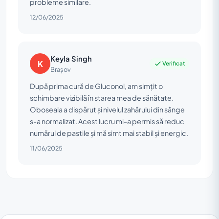
probleme similare.
12/06/2025
Keyla Singh
K
Verificat
Brașov
După prima cură de Gluconol, am simțit o
schimbare vizibilă în starea mea de sănătate.
Oboseala a dispărut și nivelul zahărului din sânge
s-a normalizat. Acest lucru mi-a permis să reduc
numărul de pastile și mă simt mai stabil și energic.
11/06/2025