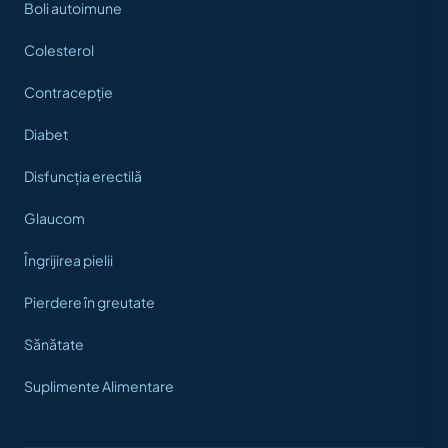
Boli autoimune
Colesterol
Contracepție
Diabet
Disfuncția erectilă
Glaucom
Îngrijirea pielii
Pierdere în greutate
Sănătate
Suplimente Alimentare