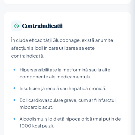
Contraindicatii
În ciuda eficacității Glucophage, există anumite
afecțiuni și boli în care utilizarea sa este
contraindicată.
Hipersensibilitate la metformină sau la alte
componente ale medicamentului.
Insuficiență renală sau hepatică cronică.
Boli cardiovasculare grave, cum ar fi infarctul
miocardic acut.
Alcoolismul și o dietă hipocalorică (mai puțin de
1000 kcal pe zi).