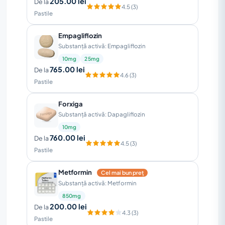
205.00 lei
De la
4.5 (3)
Pastile
Empagliflozin
Substanță activă: Empagliflozin
10mg
25mg
765.00 lei
De la
4.6 (3)
Pastile
Forxiga
Substanță activă: Dapagliflozin
10mg
760.00 lei
De la
4.5 (3)
Pastile
Metformin
Cel mai bun preț
Substanță activă: Metformin
850mg
200.00 lei
De la
4.3 (3)
Pastile