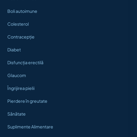
Boli autoimune
Colesterol
Contracepție
Diabet
Disfuncția erectilă
Glaucom
Îngrijirea pielii
Pierdere în greutate
Sănătate
Suplimente Alimentare