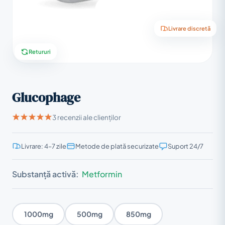
Livrare discretă
Retururi
Glucophage
3 recenzii ale clienților
Livrare: 4–7 zile
Metode de plată securizate
Suport 24/7
Substanță activă:
Metformin
1000mg
500mg
850mg