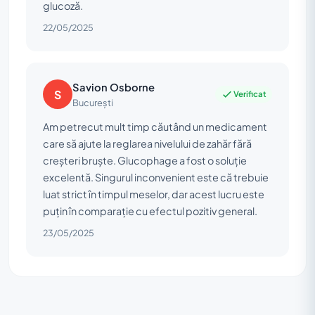
glucoză.
22/05/2025
Savion Osborne
S
Verificat
București
Am petrecut mult timp căutând un medicament
care să ajute la reglarea nivelului de zahăr fără
creșteri bruște. Glucophage a fost o soluție
excelentă. Singurul inconvenient este că trebuie
luat strict în timpul meselor, dar acest lucru este
puțin în comparație cu efectul pozitiv general.
23/05/2025