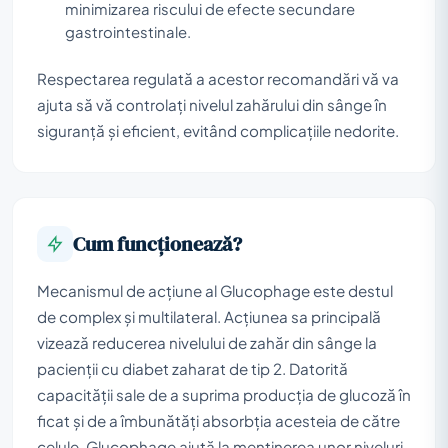
minimizarea riscului de efecte secundare
gastrointestinale.
Respectarea regulată a acestor recomandări vă va
ajuta să vă controlați nivelul zahărului din sânge în
siguranță și eficient, evitând complicațiile nedorite.
Cum funcționează?
Mecanismul de acțiune al Glucophage este destul
de complex și multilateral. Acțiunea sa principală
vizează reducerea nivelului de zahăr din sânge la
pacienții cu diabet zaharat de tip 2. Datorită
capacității sale de a suprima producția de glucoză în
ficat și de a îmbunătăți absorbția acesteia de către
celule, Glucophage ajută la menținerea unor niveluri