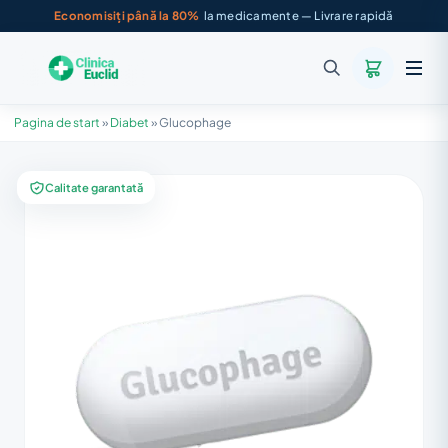
Economisiți până la 80%
la medicamente — Livrare rapidă
Pagina de start
»
Diabet
»
Glucophage
Calitate garantată