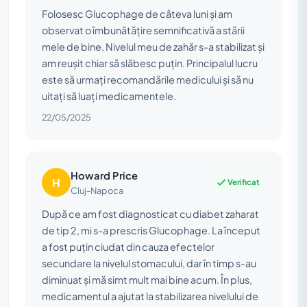
Folosesc Glucophage de câteva luni și am
observat o îmbunătățire semnificativă a stării
mele de bine. Nivelul meu de zahăr s-a stabilizat și
am reușit chiar să slăbesc puțin. Principalul lucru
este să urmați recomandările medicului și să nu
uitați să luați medicamentele.
22/05/2025
Howard Price
H
Verificat
Cluj-Napoca
După ce am fost diagnosticat cu diabet zaharat
de tip 2, mi s-a prescris Glucophage. La început
a fost puțin ciudat din cauza efectelor
secundare la nivelul stomacului, dar în timp s-au
diminuat și mă simt mult mai bine acum. În plus,
medicamentul a ajutat la stabilizarea nivelului de