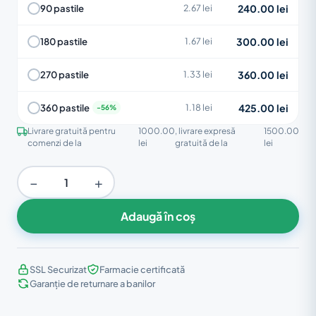
240.00 lei
90 pastile
2.67 lei
300.00 lei
180 pastile
1.67 lei
360.00 lei
270 pastile
1.33 lei
425.00 lei
360 pastile
1.18 lei
Livrare gratuită pentru
1000.00
, livrare expresă
1500.00
comenzi de la
lei
gratuită de la
lei
−
+
Adaugă în coș
SSL Securizat
Farmacie certificată
Garanție de returnare a banilor