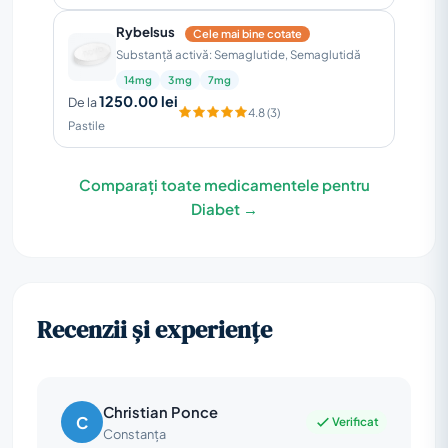
Rybelsus
Cele mai bine cotate
Substanță activă: Semaglutide, Semaglutidă
14mg
3mg
7mg
1250.00 lei
De la
4.8 (3)
Pastile
Comparați toate medicamentele pentru
Diabet →
Recenzii și experiențe
Christian Ponce
C
Verificat
Constanța