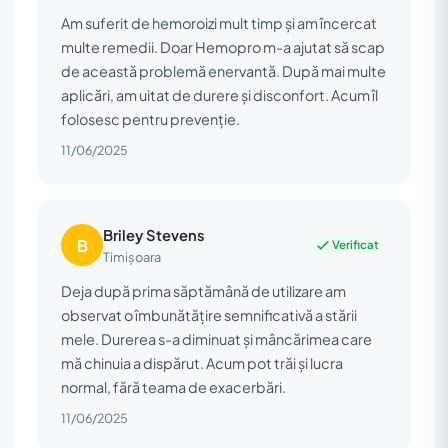
Am suferit de hemoroizi mult timp și am încercat
multe remedii. Doar Hemopro m-a ajutat să scap
de această problemă enervantă. După mai multe
aplicări, am uitat de durere și disconfort. Acum îl
folosesc pentru prevenție.
11/06/2025
Briley Stevens
B
Verificat
Timișoara
Deja după prima săptămână de utilizare am
observat o îmbunătățire semnificativă a stării
mele. Durerea s-a diminuat și mâncărimea care
mă chinuia a dispărut. Acum pot trăi și lucra
normal, fără teama de exacerbări.
11/06/2025