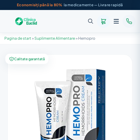
Economisiți până la 80%
la medicamente — Livrare rapidă
Pagina de start
»
Suplimente Alimentare
»
Hemopro
Calitate garantată