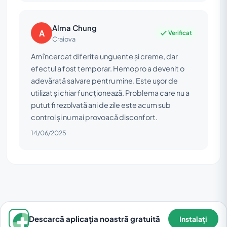
Alma Chung
A
Verificat
Craiova
Am încercat diferite unguente și creme, dar
efectul a fost temporar. Hemopro a devenit o
adevărată salvare pentru mine. Este ușor de
utilizat și chiar funcționează. Problema care nu a
putut fi rezolvată ani de zile este acum sub
control și nu mai provoacă disconfort.
14/06/2025
Descarcă aplicația noastră gratuită
Instalați