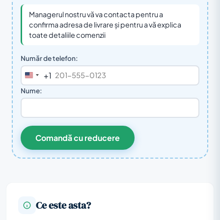
Managerul nostru vă va contacta pentru a
confirma adresa de livrare și pentru a vă explica
toate detaliile comenzii
Număr de telefon:
+1
United
States
Nume:
+1
Comandă cu reducere
Ce este asta?