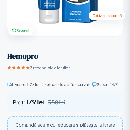
Livrare discretă
Retururi
Hemopro
3 recenzii ale clienților
Livrare: 4–7 zile
Metode de plată securizate
Suport 24/7
179 lei
Preț:
358 lei
Comandă acum cu reducere și plătește la livrare