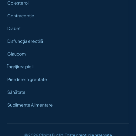
Colesterol
Contracepție
Diabet
Disfuncția erectilă
Glaucom
Îngrijirea pielii
Pierdere în greutate
Sănătate
Suplimente Alimentare
© 2026 Clinica Euclid, Toate drepturile rezervate