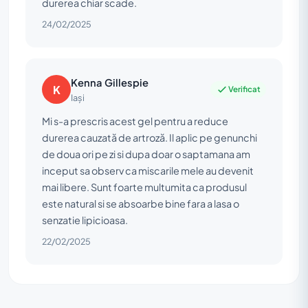
durerea chiar scade.
24/02/2025
Kenna Gillespie
K
Verificat
Iași
Mi s-a prescris acest gel pentru a reduce
durerea cauzată de artroză. Il aplic pe genunchi
de doua ori pe zi si dupa doar o saptamana am
inceput sa observ ca miscarile mele au devenit
mai libere. Sunt foarte multumita ca produsul
este natural si se absoarbe bine fara a lasa o
senzatie lipicioasa.
22/02/2025