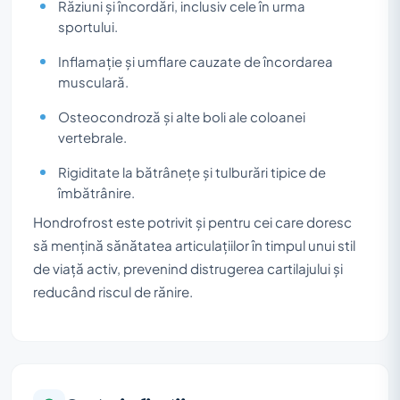
Răziuni și încordări, inclusiv cele în urma
sportului.
Inflamație și umflare cauzate de încordarea
musculară.
Osteocondroză și alte boli ale coloanei
vertebrale.
Rigiditate la bătrânețe și tulburări tipice de
îmbătrânire.
Hondrofrost este potrivit și pentru cei care doresc
să mențină sănătatea articulațiilor în timpul unui stil
de viață activ, prevenind distrugerea cartilajului și
reducând riscul de rănire.