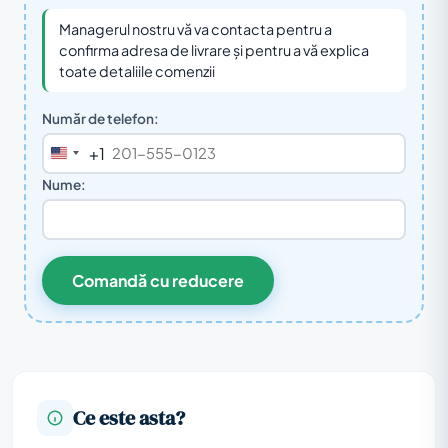
Managerul nostru vă va contacta pentru a
confirma adresa de livrare și pentru a vă explica
toate detaliile comenzii
Număr de telefon:
+1
United
States
Nume:
+1
Comandă cu reducere
Ce este asta?