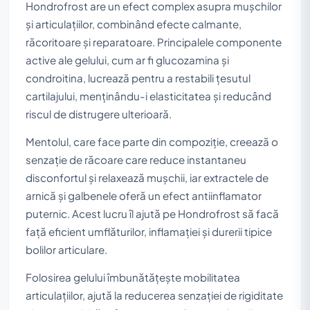
Hondrofrost are un efect complex asupra mușchilor
și articulațiilor, combinând efecte calmante,
răcoritoare și reparatoare. Principalele componente
active ale gelului, cum ar fi glucozamina și
condroitina, lucrează pentru a restabili țesutul
cartilajului, menținându-i elasticitatea și reducând
riscul de distrugere ulterioară.
Mentolul, care face parte din compoziție, creează o
senzație de răcoare care reduce instantaneu
disconfortul și relaxează mușchii, iar extractele de
arnică și galbenele oferă un efect antiinflamator
puternic. Acest lucru îl ajută pe Hondrofrost să facă
față eficient umflăturilor, inflamației și durerii tipice
bolilor articulare.
Folosirea gelului îmbunătățește mobilitatea
articulațiilor, ajută la reducerea senzației de rigiditate