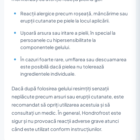
Reacții alergice precum roșeață, mâncărime sau
erupții cutanate pe piele la locul aplicării.
Ușoară arsura sau iritare a pielii, în special la
persoanele cu hipersensibilitate la
componentele gelului.
În cazuri foarte rare, umflarea sau descuamarea
este posibilă dacă pielea nu tolerează
ingredientele individuale.
Dacă după folosirea gelului resimțiți senzații
neplăcute precum arsuri sau erupții cutanate, este
recomandat să opriți utilizarea acestuia și să
consultați un medic. În general, Hondrofrost este
sigur și nu provoacă reacții adverse grave atunci
când este utilizat conform instrucțiunilor.