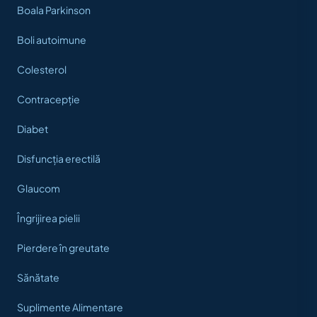
Boala Parkinson
Boli autoimune
Colesterol
Contracepție
Diabet
Disfuncția erectilă
Glaucom
Îngrijirea pielii
Pierdere în greutate
Sănătate
Suplimente Alimentare