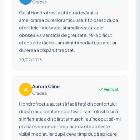
Craiova
Gelul Hondrofrost ajută cu adevărat la
ameliorarea durerilor articulare. Il folosesc dupa
efort fizic indelungat si amelioreaza rapid
oboseala si senzatia de greutate. Mi-a plăcut
efectul de răcire - am simțit imediat ușurare, iar
durerea a dispărut treptat.
20/02/2025
Aurora Cline
A
Verificat
Oradea
Hondrofrost a ajutat să facă față disconfortului
după o accidentare sportivă. L-am folosit o lună
și inflamația a dispărut și mușchii au început să-mi
revină mai repede. Îmi place că efectul este
vizibil imediat, iar după ceva timp după aplicare