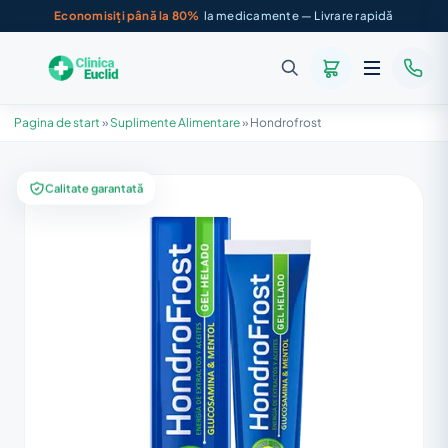
Economisiți până la 80%
la medicamente — Livrare rapidă
Pagina de start
»
Suplimente Alimentare
»
Hondrofrost
Calitate garantată