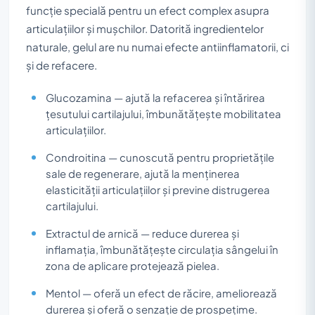
funcție specială pentru un efect complex asupra
articulațiilor și mușchilor. Datorită ingredientelor
naturale, gelul are nu numai efecte antiinflamatorii, ci
și de refacere.
Glucozamina — ajută la refacerea și întărirea
țesutului cartilajului, îmbunătățește mobilitatea
articulațiilor.
Condroitina — cunoscută pentru proprietățile
sale de regenerare, ajută la menținerea
elasticității articulațiilor și previne distrugerea
cartilajului.
Extractul de arnică — reduce durerea și
inflamația, îmbunătățește circulația sângelui în
zona de aplicare protejează pielea.
Mentol — oferă un efect de răcire, ameliorează
durerea și oferă o senzație de prospețime.