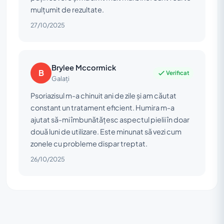
mulțumit de rezultate.
27/10/2025
Brylee Mccormick
B
Verificat
Galați
Psoriazisul m-a chinuit ani de zile și am căutat
constant un tratament eficient. Humira m-a
ajutat să-mi îmbunătățesc aspectul pielii în doar
două luni de utilizare. Este minunat să vezi cum
zonele cu probleme dispar treptat.
26/10/2025