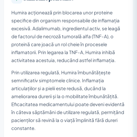
Humira acționează prin blocarea unor proteine
specifice din organism responsabile de inflamația
excesivă. Adalimumab, ingredientul activ, se leagă
de factorul de necroză tumorală alfa (TNF-A), o
proteină care joacă un rol cheie în procesele
inflamatorii. Prin legarea la TNF-A, Humira inhibă
activitatea acestuia, reducând astfel inflamația.
Prin utilizarea regulată, Humira îmbunătățește
semnificativ simptomele clinice. Inflamația
articulațiilor și a pielii este redusă, ducând la
ameliorarea durerii și la o mobilitate îmbunătățită.
Eficacitatea medicamentului poate deveni evidentă
în câteva săptămâni de utilizare regulată, permițând
pacienților să revină la o viață împlinită fără dureri
constante.