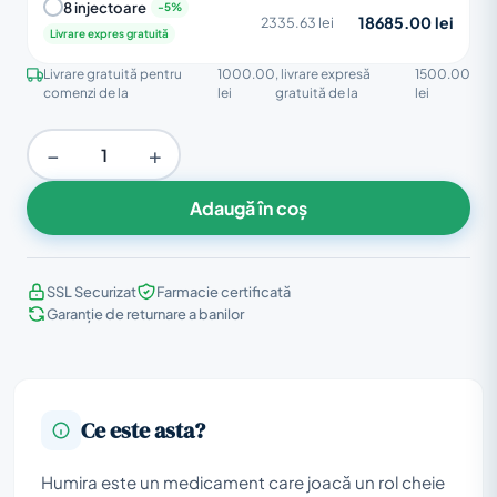
8 injectoare
18685.00 lei
2335.63 lei
Livrare expres gratuită
Livrare gratuită pentru
1000.00
, livrare expresă
1500.00
comenzi de la
lei
gratuită de la
lei
−
+
Adaugă în coș
SSL Securizat
Farmacie certificată
Garanție de returnare a banilor
Ce este asta?
Humira este un medicament care joacă un rol cheie