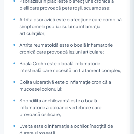
Psoriazisul în plăci este o afecțiune cronică a
pielii care provoacă pete roșii, scuamoase;
Artrita psoriazică este o afecțiune care combină
simptomele psoriazisului cu inflamația
articulațiilor;
Artrita reumatoidă este o boală inflamatorie
cronică care provoacă leziuni articulare;
Boala Crohn este o boală inflamatorie
intestinală care necesită un tratament complex;
Colita ulcerativă este o inflamație cronică a
mucoasei colonului;
Spondilita anchilozantă este o boală
inflamatorie a coloanei vertebrale care
provoacă osificare;
Uveita este o inflamație a ochilor, însoțită de
durere și roșeață.