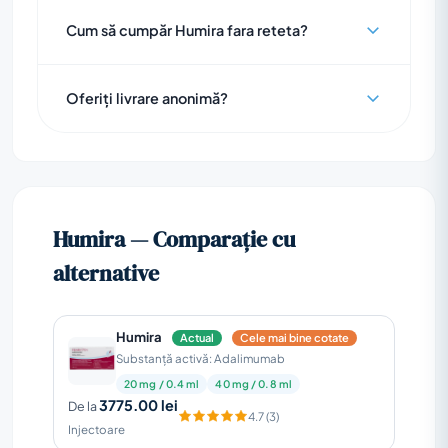
Cum să cumpăr Humira fara reteta?
Oferiți livrare anonimă?
Humira — Comparație cu
alternative
Humira
Actual
Cele mai bine cotate
Substanță activă: Adalimumab
20 mg / 0.4 ml
40 mg / 0.8 ml
3775.00 lei
De la
4.7 (3)
Injectoare