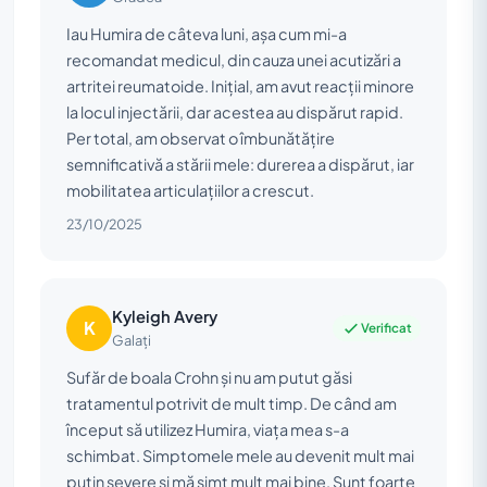
Iau Humira de câteva luni, așa cum mi-a
recomandat medicul, din cauza unei acutizări a
artritei reumatoide. Inițial, am avut reacții minore
la locul injectării, dar acestea au dispărut rapid.
Per total, am observat o îmbunătățire
semnificativă a stării mele: durerea a dispărut, iar
mobilitatea articulațiilor a crescut.
23/10/2025
Kyleigh Avery
K
Verificat
Galați
Sufăr de boala Crohn și nu am putut găsi
tratamentul potrivit de mult timp. De când am
început să utilizez Humira, viața mea s-a
schimbat. Simptomele mele au devenit mult mai
puțin severe și mă simt mult mai bine. Sunt foarte