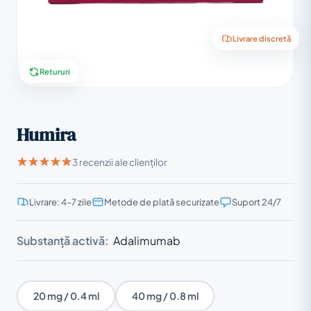
Livrare discretă
Retururi
Humira
3 recenzii ale clienților
Livrare: 4–7 zile
Metode de plată securizate
Suport 24/7
Substanță activă:
Adalimumab
20 mg / 0.4 ml
40 mg / 0.8 ml