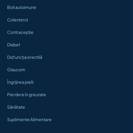
Boli autoimune
Colesterol
Contracepție
Diabet
Disfuncția erectilă
Glaucom
Îngrijirea pielii
Pierdere în greutate
Sănătate
Suplimente Alimentare