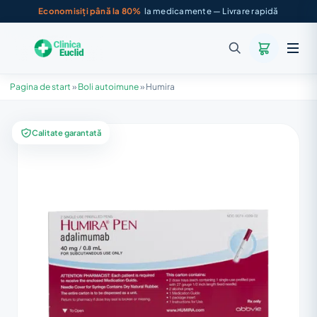
Economisiți până la 80%
la medicamente — Livrare rapidă
Pagina de start
»
Boli autoimune
»
Humira
Calitate garantată