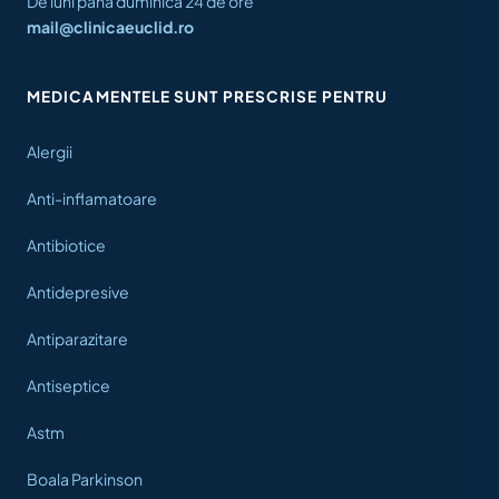
De luni până duminică 24 de ore
mail@clinicaeuclid.ro
MEDICAMENTELE SUNT PRESCRISE PENTRU
Alergii
Anti-inflamatoare
Antibiotice
Antidepresive
Antiparazitare
Antiseptice
Astm
Boala Parkinson