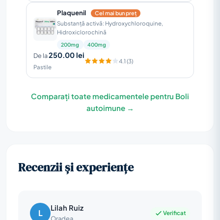
Plaquenil
Cel mai bun preț
Substanță activă: Hydroxychloroquine,
Hidroxiclorochină
200mg
400mg
250.00 lei
De la
4.1 (3)
Pastile
Comparați toate medicamentele pentru Boli
autoimune →
Recenzii și experiențe
Lilah Ruiz
L
Verificat
Oradea