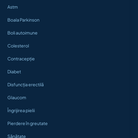
Astm
Boala Parkinson
Boli autoimune
Colesterol
Contracepție
Diabet
Disfuncția erectilă
Glaucom
Îngrijirea pielii
Pierdere în greutate
Sănătate