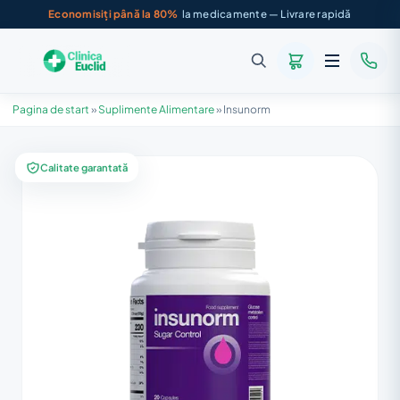
Economisiți până la 80%
la medicamente — Livrare rapidă
Pagina de start
»
Suplimente Alimentare
»
Insunorm
Calitate garantată