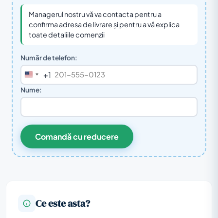
Managerul nostru vă va contacta pentru a
confirma adresa de livrare și pentru a vă explica
toate detaliile comenzii
Număr de telefon:
+1
United
States
Nume:
+1
Comandă cu reducere
Ce este asta?