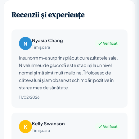
Recenzii și experiențe
Nyasia Chang
N
Verificat
Timișoara
Insunorm m-a surprins plăcut cu rezultatele sale.
Nivelul meu de glucoză este stabil și la un nivel
normal și mă simt mult mai bine. Îl folosesc de
câteva luni și am observat schimbări pozitive în
starea mea de sănătate.
11/02/2026
Kelly Swanson
K
Verificat
Timișoara