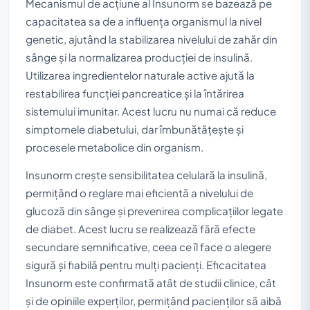
Mecanismul de acțiune al Insunorm se bazează pe
capacitatea sa de a influența organismul la nivel
genetic, ajutând la stabilizarea nivelului de zahăr din
sânge și la normalizarea producției de insulină.
Utilizarea ingredientelor naturale active ajută la
restabilirea funcției pancreatice și la întărirea
sistemului imunitar. Acest lucru nu numai că reduce
simptomele diabetului, dar îmbunătățește și
procesele metabolice din organism.
Insunorm crește sensibilitatea celulară la insulină,
permițând o reglare mai eficientă a nivelului de
glucoză din sânge și prevenirea complicațiilor legate
de diabet. Acest lucru se realizează fără efecte
secundare semnificative, ceea ce îl face o alegere
sigură și fiabilă pentru mulți pacienți. Eficacitatea
Insunorm este confirmată atât de studii clinice, cât
și de opiniile experților, permițând pacienților să aibă