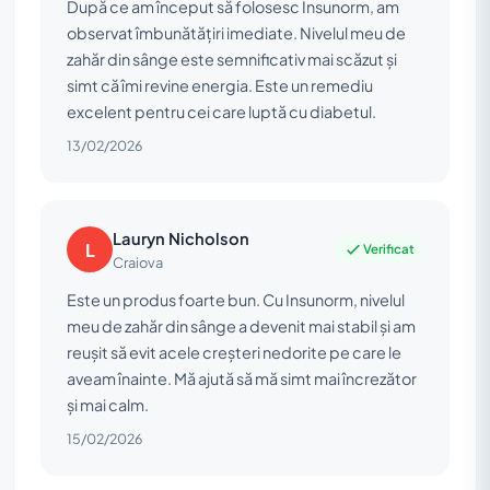
După ce am început să folosesc Insunorm, am
observat îmbunătățiri imediate. Nivelul meu de
zahăr din sânge este semnificativ mai scăzut și
simt că îmi revine energia. Este un remediu
excelent pentru cei care luptă cu diabetul.
13/02/2026
Lauryn Nicholson
L
Verificat
Craiova
Este un produs foarte bun. Cu Insunorm, nivelul
meu de zahăr din sânge a devenit mai stabil și am
reușit să evit acele creșteri nedorite pe care le
aveam înainte. Mă ajută să mă simt mai încrezător
și mai calm.
15/02/2026