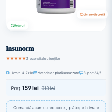
Livrare discretă
Retururi
Insunorm
3 recenzii ale clienților
Livrare: 4–7 zile
Metode de plată securizate
Suport 24/7
159 lei
Preț:
318 lei
Comandă acum cu reducere și plătește la livrare