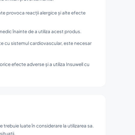
 provoca reacții alergice și alte efecte
edic înainte de a utiliza acest produs.
ate cu sistemul cardiovascular, este necesar
rice efecte adverse și a utiliza Insuwell cu
trebuie luate în considerare la utilizarea sa.
ituații.