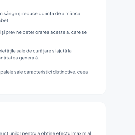
din sânge și reduce dorința de a mânca
abet.
i și previne deteriorarea acesteia, care se
tățile sale de curățare și ajută la
sănătatea generală.
alele sale caracteristici distinctive, ceea
rucțiunilor pentru a obține efectul maxim al