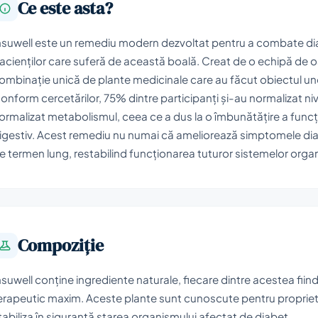
Ce este asta?
nsuwell este un remediu modern dezvoltat pentru a combate diabe
acienților care suferă de această boală. Creat de o echipă de 
ombinație unică de plante medicinale care au făcut obiectul uno
onform cercetărilor, 75% dintre participanți și-au normalizat niv
ormalizat metabolismul, ceea ce a dus la o îmbunătățire a funcții
igestiv. Acest remediu nu numai că ameliorează simptomele diabet
e termen lung, restabilind funcționarea tuturor sistemelor orga
Compoziţie
nsuwell conține ingrediente naturale, fiecare dintre acestea fiin
erapeutic maxim. Aceste plante sunt cunoscute pentru proprietăț
tabiliza în siguranță starea organismului afectat de diabet.