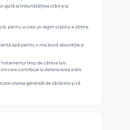
ajută la îmbunătățirea stării și la
oră, pentru a crea un regim stabil și a obține
entă apă pentru o mai bună absorbție și
i tratamentul timp de câteva luni,
ii care contribuie la deteriorarea stării.
cativ starea generală de sănătate și vă