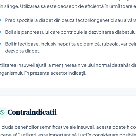
in sânge. Utilizarea sa este deosebit de eficientă în următoarele
Predispoziție la diabet din cauza factorilor genetici sau a vârs
Boli ale pancreasului care contribuie la dezvoltarea diabetulu
Boli infecțioase, inclusiv hepatita epidemică, rubeola, varicela
dezvolta diabet.
tilizarea Insuwell ajută la menținerea nivelului normal de zahăr di
rganismului în prezența acestor indicații.
Contraindicatii
n ciuda beneficiilor semnificative ale Insuwell, acesta poate fi co
ncepe să îl utilizați, este important să luați în considerare posibile