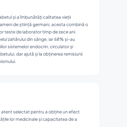
tul și a îmbunătăți calitatea vieții
oameni de știință germani, acesta combină o
r teste de laborator timp de zece ani.
elul zahărului din sânge, iar 68% și-au
lor sistemelor endocrin, circulator și
ului, dar ajută și la obținerea remisiunii
nismului.
d atent selectat pentru a obține un efect
ile lor medicinale și capacitatea de a