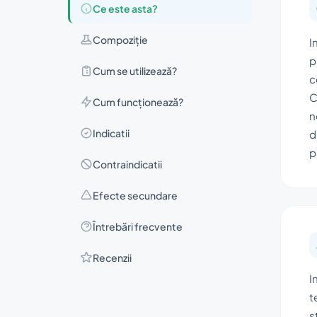
Ce este asta?
Compoziţie
I
p
Cum se utilizează?
c
C
Cum funcționează?
n
Indicatii
d
p
Contraindicatii
Efecte secundare
Întrebări frecvente
Recenzii
I
t
s