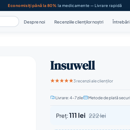
Economisiți până la 80%
la medicamente — Livrare rapidă
Despre noi
Recenziile clienților noștri
Întrebăr
Insuwell
3 recenzii ale clienților
Livrare: 4–7 zile
Metode de plată secur
111 lei
Preț:
222 lei