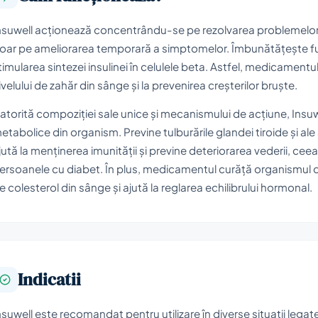
nsuwell acționează concentrându-se pe rezolvarea problemelor
oar pe ameliorarea temporară a simptomelor. Îmbunătățește fun
timularea sintezei insulinei în celulele beta. Astfel, medicamentul 
ivelului de zahăr din sânge și la prevenirea creșterilor bruște.
atorită compoziției sale unice și mecanismului de acțiune, Insuw
etabolice din organism. Previne tulburările glandei tiroide și al
jută la menținerea imunității și previne deteriorarea vederii, c
ersoanele cu diabet. În plus, medicamentul curăță organismul de
e colesterol din sânge și ajută la reglarea echilibrului hormonal.
Indicatii
nsuwell este recomandat pentru utilizare în diverse situații legate