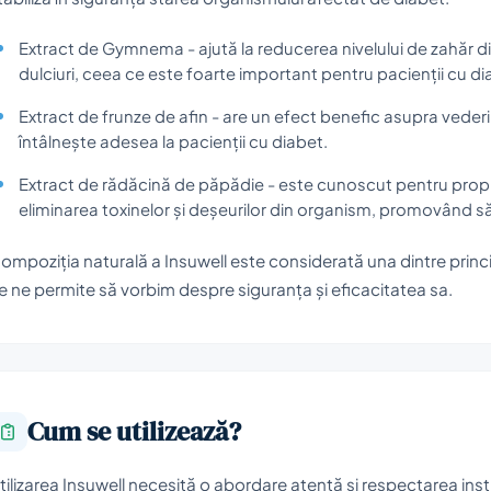
Extract de Gymnema - ajută la reducerea nivelului de zahăr 
dulciuri, ceea ce este foarte important pentru pacienții cu di
Extract de frunze de afin - are un efect benefic asupra vederi
întâlnește adesea la pacienții cu diabet.
Extract de rădăcină de păpădie - este cunoscut pentru proprie
eliminarea toxinelor și deșeurilor din organism, promovând 
ompoziția naturală a Insuwell este considerată una dintre princip
e ne permite să vorbim despre siguranța și eficacitatea sa.
Cum se utilizează?
tilizarea Insuwell necesită o abordare atentă și respectarea inst