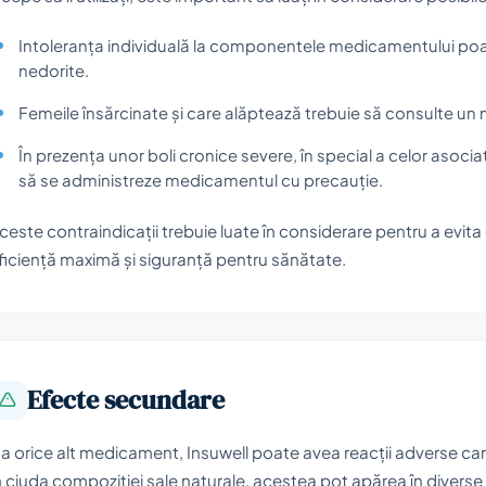
Intoleranța individuală la componentele medicamentului poate
nedorite.
Femeile însărcinate și care alăptează trebuie să consulte un m
În prezența unor boli cronice severe, în special a celor asoci
să se administreze medicamentul cu precauție.
ceste contraindicații trebuie luate în considerare pentru a evita o
ficiență maximă și siguranță pentru sănătate.
Efecte secundare
a orice alt medicament, Insuwell poate avea reacții adverse care 
n ciuda compoziției sale naturale, acestea pot apărea în diverse s