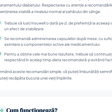
ratamentului diabetului. Respectarea cu atenție a recomandărilor 
enținerea stabilă a nivelului normal al zahărului din sânge.
Trebuie să luați Insuwell o dată pe zi, de preferință la aceeași 
un efect de stabilizare.
Se recomandă administrarea capsulelor după mese, cu sufici
asimilare a componentelor active ale medicamentului.
Pentru a obține cele mai bune rezultate, trebuie să continuaț
respectând în același timp dieta recomandată și evitând factor
rmând aceste recomandări simple, vă puteți îmbunătăți semnifi
uteți recăpăta bucuria unei vieți împlinite.
Cum funcționează?