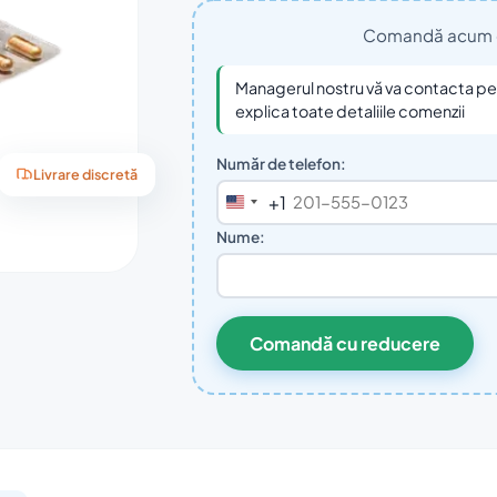
Comandă acum cu 
Managerul nostru vă va contacta pent
explica toate detaliile comenzii
Număr de telefon:
Livrare discretă
+1
United
States
Nume:
+1
Comandă cu reducere