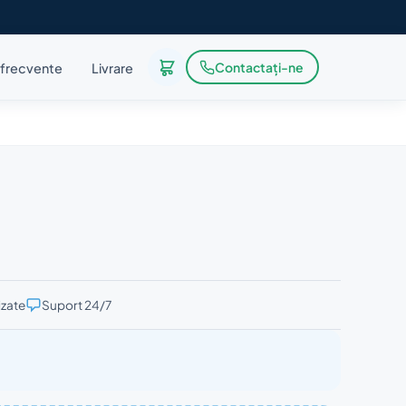
Contactați-ne
i frecvente
Livrare
izate
Suport 24/7