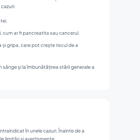
 cazuri:
tei.
i, cum ar fi pancreatita sau cancerul.
 și gripa, care pot crește riscul de a
n sânge și la îmbunătățirea stării generale a
ntraindicat în unele cazuri. Înainte de a
le limitări și avertismente.