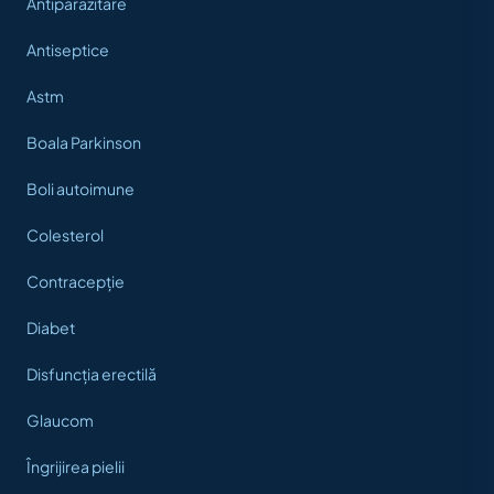
Antiparazitare
Antiseptice
Astm
Boala Parkinson
Boli autoimune
Colesterol
Contracepție
Diabet
Disfuncția erectilă
Glaucom
Îngrijirea pielii