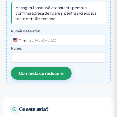
Managerul nostru vă va contacta pentru a
confirma adresa de livrare și pentru a vă explica
toate detaliile comenzii
Număr de telefon:
+1
United
States
Nume:
+1
Comandă cu reducere
Ce este asta?