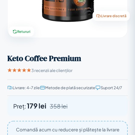
Livrare discretă
Retururi
Keto Coffee Premium
3 recenzii ale clienților
Livrare: 4–7 zile
Metode de plată securizate
Suport 24/7
179 lei
Preț:
358 lei
Comandă acum cu reducere și plătește la livrare