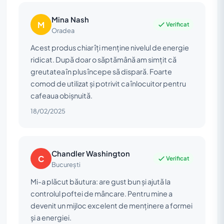
Mina Nash
M
Verificat
Oradea
Acest produs chiar îți menține nivelul de energie
ridicat. După doar o săptămână am simțit că
greutatea în plus începe să dispară. Foarte
comod de utilizat și potrivit ca înlocuitor pentru
cafeaua obișnuită.
18/02/2025
Chandler Washington
C
Verificat
București
Mi-a plăcut băutura: are gust bun și ajută la
controlul poftei de mâncare. Pentru mine a
devenit un mijloc excelent de menținere a formei
și a energiei.