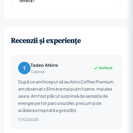
reteta?
Recenzii și experiențe
Tadeo Atkins
T
Verificat
Craiova
După ce am început să iau Keto Coffee Premium,
am observat că îmi era mai puțin foame, mai ales
seara. Am fost plăcut surprinsă de senzația de
energie pe tot parcursul zilei, precum și de
scăderea treptată a greutății.
17/02/2025