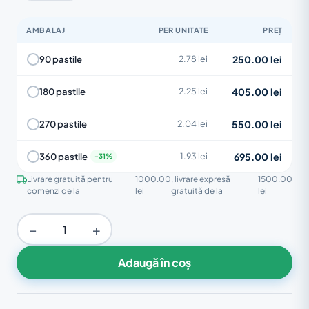
AMBALAJ
PER UNITATE
PREȚ
250.00 lei
90 pastile
2.78 lei
405.00 lei
180 pastile
2.25 lei
550.00 lei
270 pastile
2.04 lei
695.00 lei
360 pastile
1.93 lei
Livrare gratuită pentru
1000.00
, livrare expresă
1500.00
comenzi de la
lei
gratuită de la
lei
−
+
Adaugă în coș