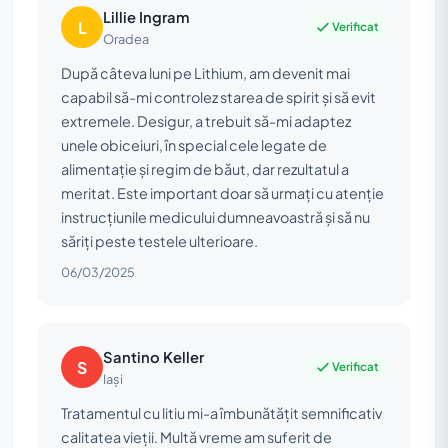
Lillie Ingram
L
Verificat
Oradea
După câteva luni pe Lithium, am devenit mai
capabil să-mi controlez starea de spirit și să evit
extremele. Desigur, a trebuit să-mi adaptez
unele obiceiuri, în special cele legate de
alimentație și regim de băut, dar rezultatul a
meritat. Este important doar să urmați cu atenție
instrucțiunile medicului dumneavoastră și să nu
săriți peste testele ulterioare.
06/03/2025
Santino Keller
S
Verificat
Iași
Tratamentul cu litiu mi-a îmbunătățit semnificativ
calitatea vieții. Multă vreme am suferit de