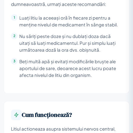
dumneavoastră, urmați aceste recomandări:
Luați litiu la aceeași oră în fiecare zi pentru a
menține nivelul de medicament în sânge stabil.
Nu săriți peste doze și nu dublați doza dacă
uitați să luați medicamentul. Pur și simplu luați
următoarea doză la ora dvs. obișnuită.
Beți multă apă și evitați modificările bruște ale
aportului de sare, deoarece acest lucru poate
afecta nivelul de litiu din organism.
Cum funcționează?
Litiul actioneaza asupra sistemului nervos central,