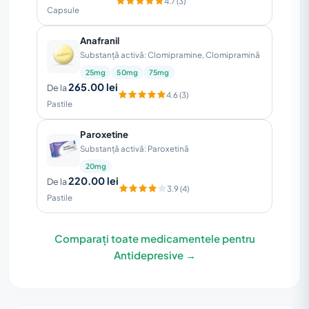
4.7 (3)
Capsule
Anafranil
Substanță activă: Clomipramine, Clomipramină
25mg
50mg
75mg
265.00 lei
De la
4.6 (3)
Pastile
Paroxetine
Substanță activă: Paroxetină
20mg
220.00 lei
De la
3.9 (4)
Pastile
Comparați toate medicamentele pentru
Antidepresive →