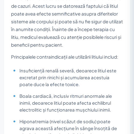
de cazuri. Acest lucru se datorează faptului că litiul
poate avea efecte semnificative asupra diferitelor
sisteme ale corpului și poate să nu fie sigur de utilizat
în anumite condiții. Înainte de a începe terapia cu
litiu, medicul evaluează cu atenție posibilele riscuri și
beneficii pentru pacient.
Principalele contraindicații ale utilizării litiului includ:
Insuficiență renală severă, deoarece litiul este
excretat prin rinichi și acumularea acestuia
poate duce la efecte toxice.
Boala cardiacă, inclusiv ritmuri anormale ale
inimii, deoarece litiul poate afecta echilibrul
electrolitic și funcționarea mușchiului inimii.
Hiponatremia (nivel scăzut de sodiu) poate
agrava această afecțiune în sânge însoțită de