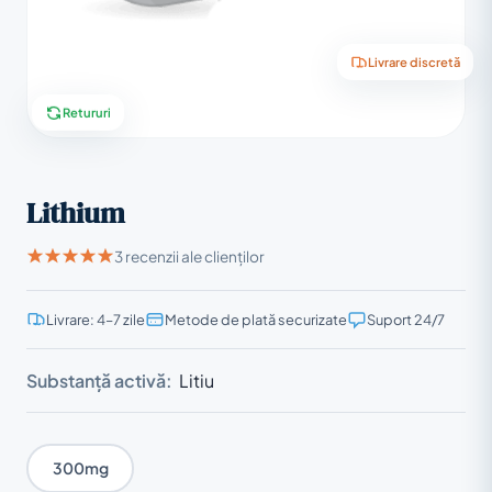
Livrare discretă
Retururi
Lithium
3 recenzii ale clienților
Livrare: 4–7 zile
Metode de plată securizate
Suport 24/7
Substanță activă:
Litiu
300mg