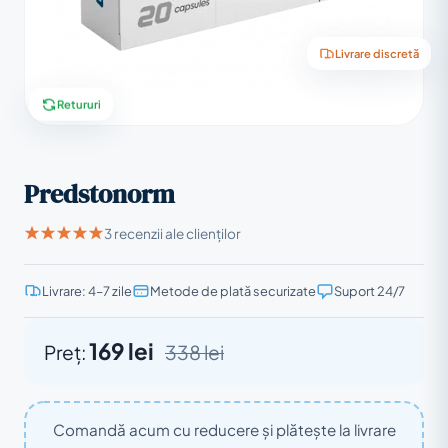
Livrare discretă
Retururi
Predstonorm
3 recenzii ale clienților
Livrare: 4–7 zile
Metode de plată securizate
Suport 24/7
169 lei
Preț:
338 lei
Comandă acum cu reducere și plătește la livrare