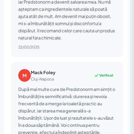
iar Predstonorm a devenit salvarea mea. Nu mă
așteptam ca ingredientele naturale să poată
ajuta atât de mult. Am devenit mai puțin obosit,
mi s-a îmbunătățit somnul și disconfortul a
dispărut. Il recomand celor care cauta un produs
natural fara chimicale.
22/02/2025
Mack Foley
M
Verificat
Cluj-Napoca
După mai multe cure de Predstonorm am simțit o
îmbunătățire semnificativă: durerea și nevoia
frecventă de a merge la toaletă practic au
dispărut, iar starea mea generală s-a
îmbunătățit. Ușor de luat și rezultatele s-au văzut
în a doua săptămână. Voi continua pentru
prevenire, efectul a îndeplinit așteptările.