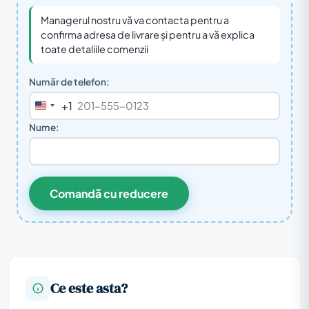
Managerul nostru vă va contacta pentru a
confirma adresa de livrare și pentru a vă explica
toate detaliile comenzii
Număr de telefon:
+1
United
States
Nume:
+1
Comandă cu reducere
Ce este asta?