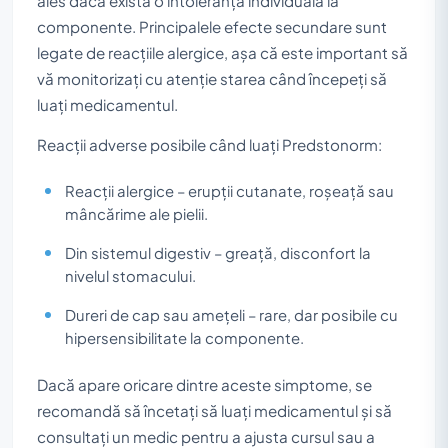
ales dacă există o intoleranță individuală la
componente. Principalele efecte secundare sunt
legate de reacțiile alergice, așa că este important să
vă monitorizați cu atenție starea când începeți să
luați medicamentul.
Reacții adverse posibile când luați Predstonorm:
Reacții alergice – erupții cutanate, roșeață sau
mâncărime ale pielii.
Din sistemul digestiv – greață, disconfort la
nivelul stomacului.
Dureri de cap sau amețeli – rare, dar posibile cu
hipersensibilitate la componente.
Dacă apare oricare dintre aceste simptome, se
recomandă să încetați să luați medicamentul și să
consultați un medic pentru a ajusta cursul sau a