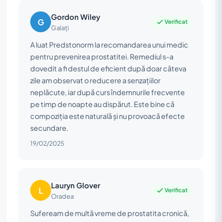
Gordon Wiley
G
Verificat
Galați
A luat Predstonorm la recomandarea unui medic
pentru prevenirea prostatitei. Remediul s-a
dovedit a fi destul de eficient după doar câteva
zile am observat o reducere a senzațiilor
neplăcute, iar după curs îndemnurile frecvente
pe timp de noapte au dispărut. Este bine că
compoziția este naturală și nu provoacă efecte
secundare.
19/02/2025
Lauryn Glover
L
Verificat
Oradea
Sufeream de multă vreme de prostatita cronică,