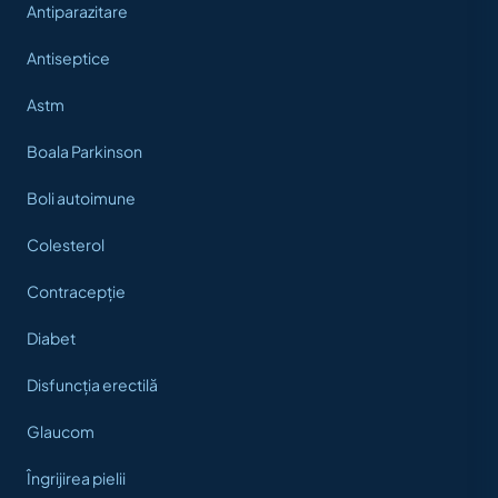
Antiparazitare
Antiseptice
Astm
Boala Parkinson
Boli autoimune
Colesterol
Contracepție
Diabet
Disfuncția erectilă
Glaucom
Îngrijirea pielii