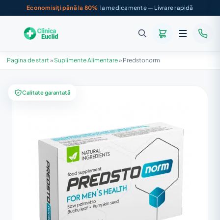
Economisiți până la 80%
la medicamente — Livrare rapidă
Pagina de start
»
Suplimente Alimentare
»
Predstonorm
Calitate garantată