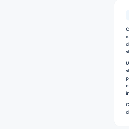
C
a
d
s
U
s
p
c
i
C
d