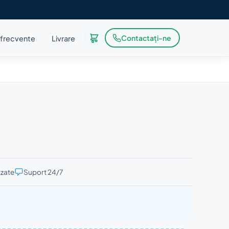
Contactați-ne
i frecvente
Livrare
izate
Suport 24/7