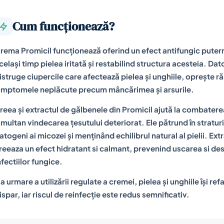
Cum funcționează?
rema Promicil funcționează oferind un efect antifungic putern
celași timp pielea iritată și restabilind structura acesteia. Da
istruge ciupercile care afectează pielea și unghiile, oprește r
imptomele neplăcute precum mâncărimea și arsurile.
reea și extractul de gălbenele din Promicil ajută la combaterea
imultan vindecarea țesutului deteriorat. Ele pătrund în straturi
atogeni ai micozei și menținând echilibrul natural al pielii. Extra
reeaza un efect hidratant si calmant, prevenind uscarea si d
nfectiilor fungice.
a urmare a utilizării regulate a cremei, pielea și unghiile își ref
ispar, iar riscul de reinfecție este redus semnificativ.