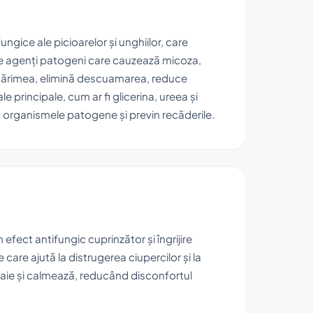
ngice ale picioarelor și unghiilor, care
 de agenți patogeni care cauzează micoza,
ncărimea, elimină descuamarea, reduce
le principale, cum ar fi glicerina, ureea și
 organismele patogene și previn recăderile.
efect antifungic cuprinzător și îngrijire
are ajută la distrugerea ciupercilor și la
moaie și calmează, reducând disconfortul