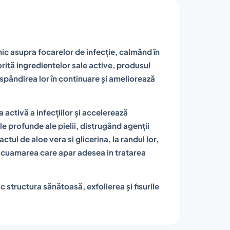
ic asupra focarelor de infecție, calmând în
torită ingredientelor sale active, produsul
ăspândirea lor în continuare și ameliorează
 activă a infecțiilor și accelerează
le profunde ale pielii, distrugând agenții
ctul de aloe vera si glicerina, la randul lor,
escuamarea care apar adesea in tratarea
ac structura sănătoasă, exfolierea și fisurile