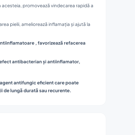
ea acesteia, promovează vindecarea rapidă a
a pielii, ameliorează inflamația și ajută la
antiinflamatoare , favorizează refacerea
efect antibacterian și antiinflamator,
agent antifungic eficient care poate
ecții de lungă durată sau recurente.