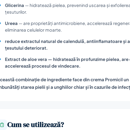
Glicerina
— hidratează pielea, prevenind uscarea și exfolier
țesuturilor.
Ureea
— are proprietăți antimicrobiene, accelerează regenerare
eliminarea celulelor moarte.
reduce extractul natural de calendulă, antiinflamatoare și 
țesutului deteriorat.
Extract de aloe vera
— hidratează în profunzime pielea, are 
accelerează procesul de vindecare.
ceastă combinație de ingrediente face din crema Promicil un 
mbunătăți starea pielii și a unghiilor chiar și în cazurile de inf
Cum se utilizează?