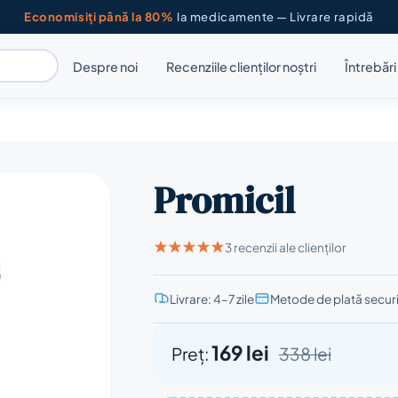
Economisiți până la 80%
la medicamente — Livrare rapidă
Despre noi
Recenziile clienților noștri
Întrebăr
Promicil
3 recenzii ale clienților
Livrare: 4–7 zile
Metode de plată secur
169 lei
Preț:
338 lei