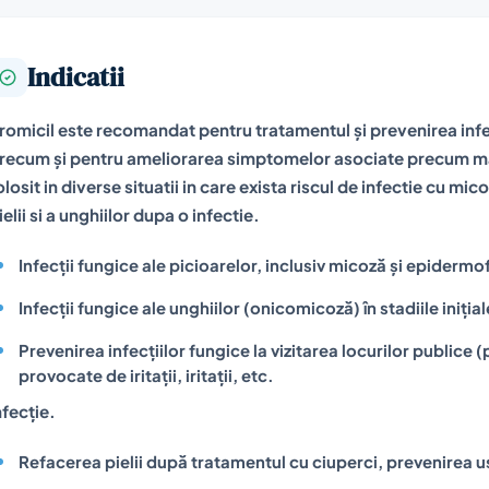
Indicatii
romicil este recomandat pentru tratamentul și prevenirea infecți
recum și pentru ameliorarea simptomelor asociate precum mân
olosit in diverse situatii in care exista riscul de infectie cu 
ielii si a unghiilor dupa o infectie.
Infecții fungice ale picioarelor, inclusiv micoză și epidermo
Infecții fungice ale unghiilor (onicomicoză) în stadiile inițial
Prevenirea infecțiilor fungice la vizitarea locurilor publice (
provocate de iritații, iritații, etc.
nfecție.
Refacerea pielii după tratamentul cu ciuperci, prevenirea us