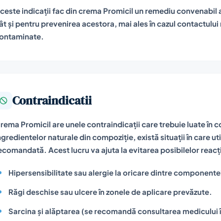
ceste indicații fac din crema Promicil un remediu convenabil at
ât și pentru prevenirea acestora, mai ales în cazul contactului
ontaminate.
Contraindicatii
rema Promicil are unele contraindicații care trebuie luate în co
ngredientelor naturale din compoziție, există situații în care ut
ecomandată. Acest lucru va ajuta la evitarea posibilelor reacț
Hipersensibilitate sau alergie la oricare dintre componente
Răgi deschise sau ulcere în zonele de aplicare prevăzute.
Sarcina și alăptarea (se recomandă consultarea medicului în