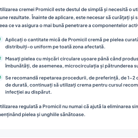
tilizarea cremei Promicil este destul de simplă și necesită o ut
une rezultate. Înainte de aplicare, este necesar să curățați și s
eea ce va asigura o mai bună penetrare a componentelor active
Aplicați o cantitate mică de Promicil cremă pe pielea curată 
distribuiți-o uniform pe toată zona afectată.
Masați pielea cu mișcări circulare ușoare până când produs
îmbunătăți, de asemenea, microcirculația și pătrunderea s
Se recomandă repetarea procedurii, de preferință, de 1-2 ori
de durată, continuați să utilizați crema pentru cursul reco
infecției au dispărut.
tilizarea regulată a Promicil nu numai că ajută la eliminarea s
enținând pielea și unghiile sănătoase.