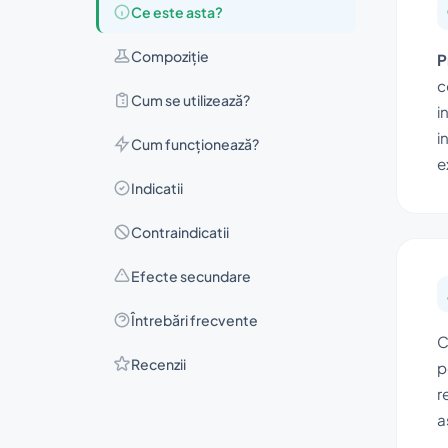
Ce este asta?
Compoziţie
P
c
Cum se utilizează?
i
i
Cum funcționează?
e
Indicatii
Contraindicatii
Efecte secundare
Întrebări frecvente
C
Recenzii
p
r
a