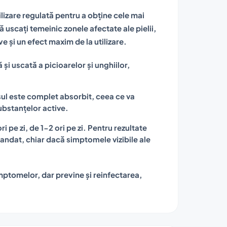
ilizare regulată pentru a obține cele mai
ă uscați temeinic zonele afectate ale pielii,
 și un efect maxim de la utilizare.
și uscată a picioarelor și unghiilor,
ul este complet absorbit, ceea ce va
ubstanțelor active.
 pe zi, de 1-2 ori pe zi. Pentru rezultate
mandat, chiar dacă simptomele vizibile ale
imptomelor, dar previne și reinfectarea,