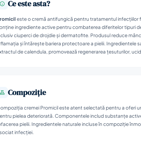
Ce este asta?
romicil
este o cremă antifungică pentru tratamentul infecțiilor fu
onține ingrediente active pentru combaterea diferitelor tipuri
nclusiv ciuperci de drojdie și dermatofite. Produsul reduce mâ
nflamația și întărește bariera protectoare a pielii. Ingredientele sa
xtractul de calendula, promovează regenerarea țesuturilor, ucid
Compoziţie
ompoziția cremei Promicil este atent selectată pentru a oferi un 
entru pielea deteriorată. Componentele includ substanțe active c
efacerea pielii. Ingredientele naturale incluse în compoziție în
sociat infecției.