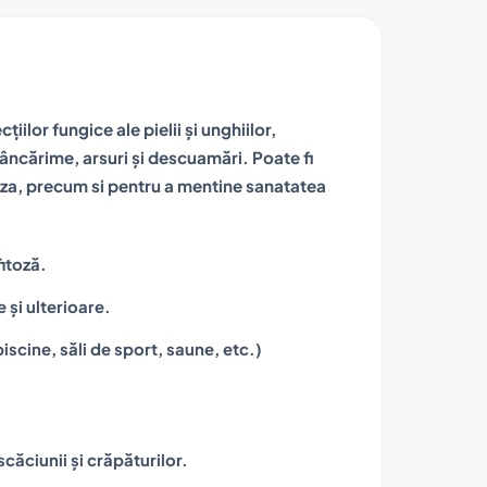
ilor fungice ale pielii și unghiilor,
cărime, arsuri și descuamări. Poate fi
micoza, precum si pentru a mentine sanatatea
fitoză.
e și ulterioare.
piscine, săli de sport, saune, etc.)
căciunii și crăpăturilor.