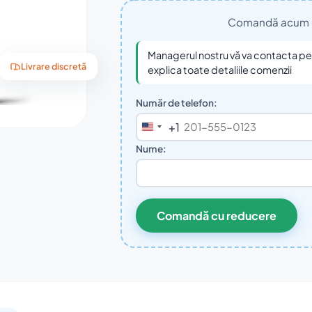
Comandă acum cu 
Managerul nostru vă va contacta pent
explica toate detaliile comenzii
Livrare discretă
Număr de telefon:
+1
United
States
Nume:
+1
Comandă cu reducere