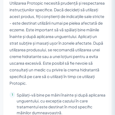
Utilizarea Protopic necesită prudență și respectarea
instrucțiunilor specifice. Dacă decideți să utilizați
acest produs, fiți conștienți de indicațiile sale stricte
- este destinat utilizării numai pe pielea afectată de
eczeme. Este important să vă spălați bine mâinile
înainte și după aplicarea unguentului. Aplicați un
strat subțire și masați ușor în zonele afectate. După
utilizarea produsului, se recomandă utilizarea unei
creme hidratante sau a unei loțiuni pentru a evita
uscarea excesivă. Este posibil să fie nevoie să
consultați un medic cu privire la crema hidratantă
specifică pe care să o utilizați în timp ce utilizați
Protopic.
Spălați-vă bine pe mâini înainte și după aplicarea
unguentului, cu excepția cazului în care
tratamentul este destinat în mod specific
mâinilor dumneavoastră.