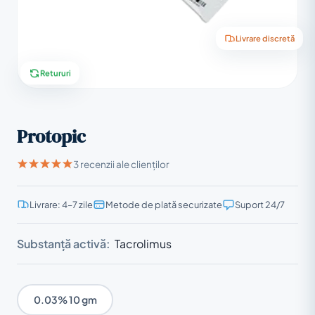
Livrare discretă
Retururi
Protopic
3 recenzii ale clienților
Livrare: 4–7 zile
Metode de plată securizate
Suport 24/7
Substanță activă:
Tacrolimus
0.03% 10 gm