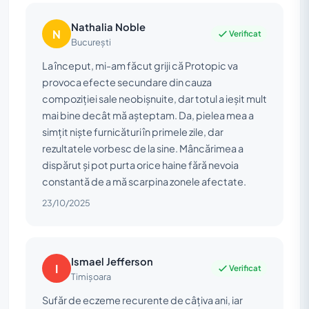
Nathalia Noble
N
Verificat
București
La început, mi-am făcut griji că Protopic va
provoca efecte secundare din cauza
compoziției sale neobișnuite, dar totul a ieșit mult
mai bine decât mă așteptam. Da, pielea mea a
simțit niște furnicături în primele zile, dar
rezultatele vorbesc de la sine. Mâncărimea a
dispărut și pot purta orice haine fără nevoia
constantă de a mă scarpina zonele afectate.
23/10/2025
Ismael Jefferson
I
Verificat
Timișoara
Sufăr de eczeme recurente de câțiva ani, iar