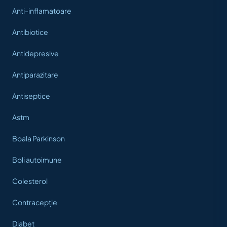
Anti-inflamatoare
Antibiotice
Antidepresive
Antiparazitare
Antiseptice
Astm
Boala Parkinson
Boli autoimune
Colesterol
Contracepție
Diabet