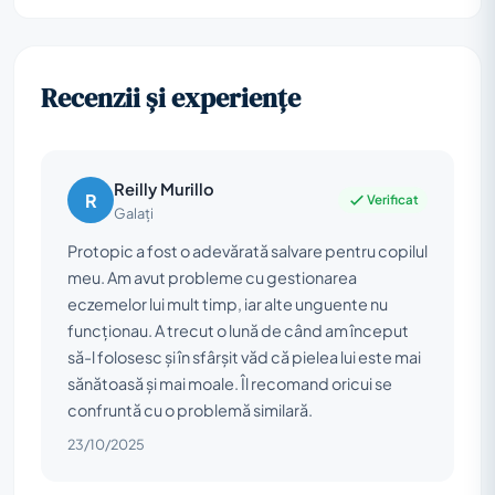
Recenzii și experiențe
Reilly Murillo
R
Verificat
Galați
Protopic a fost o adevărată salvare pentru copilul
meu. Am avut probleme cu gestionarea
eczemelor lui mult timp, iar alte unguente nu
funcționau. A trecut o lună de când am început
să-l folosesc și în sfârșit văd că pielea lui este mai
sănătoasă și mai moale. Îl recomand oricui se
confruntă cu o problemă similară.
23/10/2025