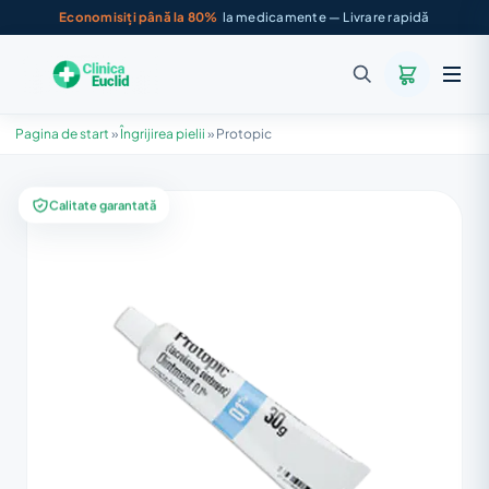
Economisiți până la 80%
la medicamente — Livrare rapidă
Pagina de start
»
Îngrijirea pielii
»
Protopic
Calitate garantată