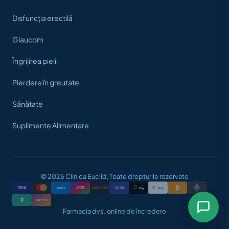
Disfuncția erectilă
Glaucom
Îngrijirea pielii
Pierdere în greutate
Sănătate
Suplimente Alimentare
© 2026 Clinica Euclid, Toate drepturile rezervate
₿

VISA
JCB
G
AMEX
SEPA
Pay
Pay
DISCOVER
₮
CRYPTO
Farmacia dvs. online de încredere