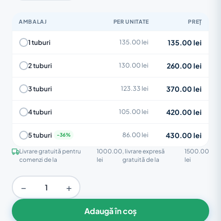
AMBALAJ
PER UNITATE
PREȚ
135.00 lei
1 tuburi
135.00 lei
260.00 lei
2 tuburi
130.00 lei
370.00 lei
3 tuburi
123.33 lei
420.00 lei
4 tuburi
105.00 lei
430.00 lei
5 tuburi
86.00 lei
Livrare gratuită pentru
1000.00
, livrare expresă
1500.00
comenzi de la
lei
gratuită de la
lei
−
+
Adaugă în coș