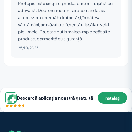
Protopic este singurul produs care m-a ajutat cu
adevărat. Doctorul meu mi-a recomandat să-l
alternez cu o cremă hidratantă și, în câteva
săptămâni, am văzut o diferență uriașă la nivelul
pielii mele. Da, este puțin mai scump decât alte
produse, dar merită cu siguranță.
25/10/2025
Descarcă aplicația noastră gratuită
Instalați