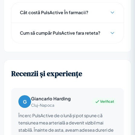
Cât costã PulsActive În farmacii?
Cum să cumpăr PulsActive fara reteta?
Recenzii și experiențe
Giancarlo Harding
G
Verificat
Cluj-Napoca
Încerc PulsActive de o lună și pot spune că
tensiunea mea arterială a devenit vizibil mai
stabilă. Înainte de asta, aveam adesea dureri de