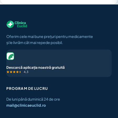
Oferim cele mai bune prețuri pentru medicamente
și le livrăm cât mai repede posibil.
Descarcă aplicația noastră gratuită
4,3
PROGRAM DE LUCRU
De luni până duminică 24 de ore
mail@clinicaeuclid.ro