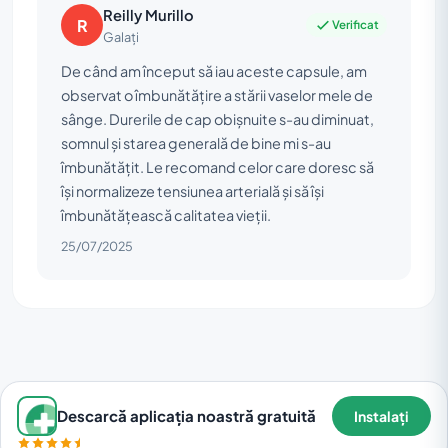
Reilly Murillo
R
Verificat
Galați
De când am început să iau aceste capsule, am
observat o îmbunătățire a stării vaselor mele de
sânge. Durerile de cap obișnuite s-au diminuat,
somnul și starea generală de bine mi s-au
îmbunătățit. Le recomand celor care doresc să
își normalizeze tensiunea arterială și să își
îmbunătățească calitatea vieții.
25/07/2025
Descarcă aplicația noastră gratuită
Instalați