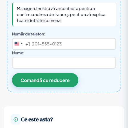
Managerul nostru vă va contacta pentru a
confirma adresa de livrare și pentru a vă explica
toate detaliile comenzii
Număr de telefon:
+1
United
States
Nume:
+1
Comandă cu reducere
Ce este asta?