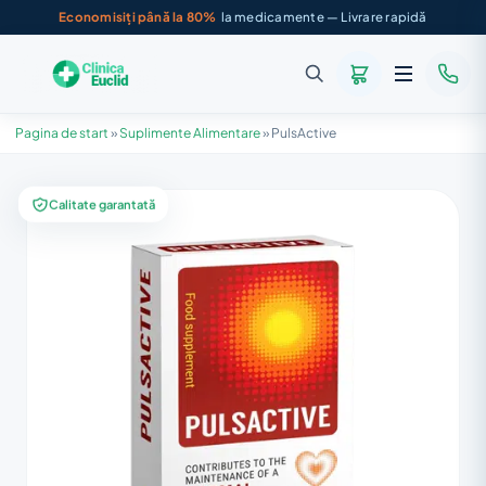
Economisiți până la 80%
la medicamente — Livrare rapidă
Pagina de start
»
Suplimente Alimentare
»
PulsActive
Calitate garantată