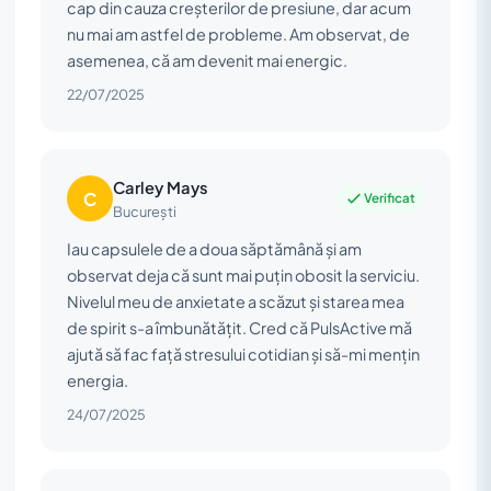
cap din cauza creșterilor de presiune, dar acum
nu mai am astfel de probleme. Am observat, de
asemenea, că am devenit mai energic.
22/07/2025
Carley Mays
C
Verificat
București
Iau capsulele de a doua săptămână și am
observat deja că sunt mai puțin obosit la serviciu.
Nivelul meu de anxietate a scăzut și starea mea
de spirit s-a îmbunătățit. Cred că PulsActive mă
ajută să fac față stresului cotidian și să-mi mențin
energia.
24/07/2025