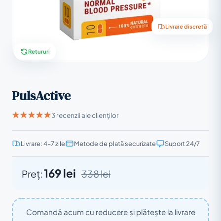
Livrare discretă
Retururi
PulsActive
3 recenzii ale clienților
Livrare: 4–7 zile
Metode de plată securizate
Suport 24/7
169 lei
Preț:
338 lei
Comandă acum cu reducere și plătește la livrare