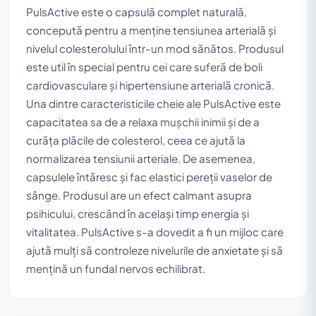
PulsActive este o capsulă complet naturală,
concepută pentru a menține tensiunea arterială și
nivelul colesterolului într-un mod sănătos. Produsul
este util în special pentru cei care suferă de boli
cardiovasculare și hipertensiune arterială cronică.
Una dintre caracteristicile cheie ale PulsActive este
capacitatea sa de a relaxa mușchii inimii și de a
curăța plăcile de colesterol, ceea ce ajută la
normalizarea tensiunii arteriale. De asemenea,
capsulele întăresc și fac elastici pereții vaselor de
sânge. Produsul are un efect calmant asupra
psihicului, crescând în același timp energia și
vitalitatea. PulsActive s-a dovedit a fi un mijloc care
ajută mulți să controleze nivelurile de anxietate și să
mențină un fundal nervos echilibrat.