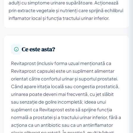
adulți cu simptome urinare supărătoare. Acționează
prin extracte vegetale și nutrienți care sprijină echilibrul
inflamator local și funcția tractului urinar inferior.
Ce este asta?
Revitaprost (inclusiv forma uzual menționată ca
Revitaprost capsule) este un supliment alimentar
orientat către confortul urinar și suportul prostatei.
Când apare iritația locală sau congestia prostatică,
urinarea poate deveni mai frecventă, cu jet slăbit
sau senzație de golire incompletă; ideea unui
supliment ca Revitaprost este să sprijine funcția
normală a prostatei și a tractului urinar inferior, fără a
acționa ca un antibiotic sau ca un antiinflamator
clasic eliberat pe rețetă. În practică, mulți bărbați