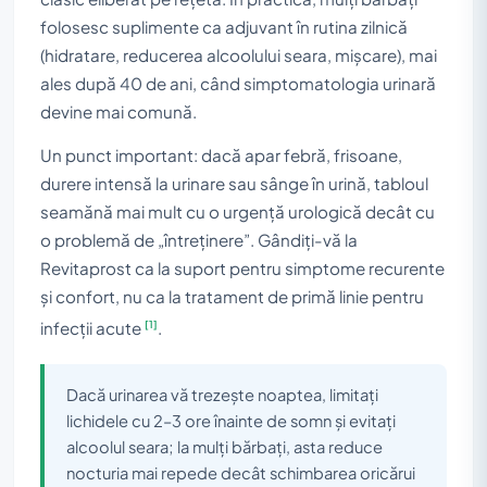
folosesc suplimente ca adjuvant în rutina zilnică
(hidratare, reducerea alcoolului seara, mișcare), mai
ales după 40 de ani, când simptomatologia urinară
devine mai comună.
Un punct important: dacă apar febră, frisoane,
durere intensă la urinare sau sânge în urină, tabloul
seamănă mai mult cu o urgență urologică decât cu
o problemă de „întreținere”. Gândiți-vă la
Revitaprost ca la suport pentru simptome recurente
și confort, nu ca la tratament de primă linie pentru
[1]
infecții acute
.
Dacă urinarea vă trezește noaptea, limitați
lichidele cu 2–3 ore înainte de somn și evitați
alcoolul seara; la mulți bărbați, asta reduce
nocturia mai repede decât schimbarea oricărui