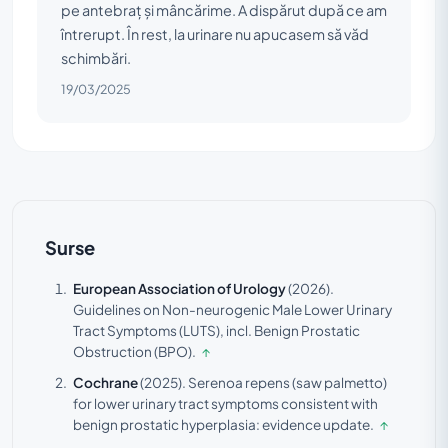
pe antebraț și mâncărime. A dispărut după ce am
întrerupt. În rest, la urinare nu apucasem să văd
schimbări.
19/03/2025
Surse
European Association of Urology
(2026).
Guidelines on Non-neurogenic Male Lower Urinary
Tract Symptoms (LUTS), incl. Benign Prostatic
Obstruction (BPO).
↑
Cochrane
(2025).
Serenoa repens (saw palmetto)
for lower urinary tract symptoms consistent with
benign prostatic hyperplasia: evidence update.
↑