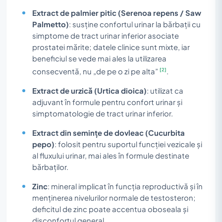
Extract de palmier pitic (Serenoa repens / Saw
Palmetto)
: susține confortul urinar la bărbații cu
simptome de tract urinar inferior asociate
prostatei mărite; datele clinice sunt mixte, iar
beneficiul se vede mai ales la utilizarea
[2]
consecventă, nu „de pe o zi pe alta”
.
Extract de urzică (Urtica dioica)
: utilizat ca
adjuvant în formule pentru confort urinar și
simptomatologie de tract urinar inferior.
Extract din semințe de dovleac (Cucurbita
pepo)
: folosit pentru suportul funcției vezicale și
al fluxului urinar, mai ales în formule destinate
bărbaților.
Zinc
: mineral implicat în funcția reproductivă și în
menținerea nivelurilor normale de testosteron;
deficitul de zinc poate accentua oboseala și
disconfortul general.