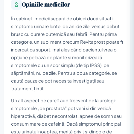
Opiniile medicilor
În cabinet, medicii separă de obicei două situații:
simptome urinare lente, de ani de zile, versus debut
brusc cu durere puternică sau febră. Pentru prima
categorie, un supliment precum Revitaprost poate fi
încercat ca suport, mai ales când pacientul vrea o
opțiune pe bază de plante și monitorizează
simptomele cu un scor simplu (de tip IPSS), pe
săptămâni, nu pe zile. Pentru a doua categorie, se
caută cauze ce pot necesita investigații sau
tratament țintit.
Un alt aspect pe care îl aud frecvent de la urologi:
simptomele „de prostată” pot veni și din vezică
hiperactivă, diabet necontrolat, apnee de somn sau
consum mare de cafeină. Dacă simptomul principal
este urinatul noaptea, merită privit și dincolo de