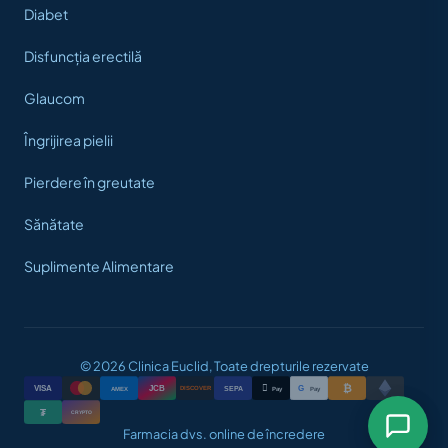
Diabet
Disfuncția erectilă
Glaucom
Îngrijirea pielii
Pierdere în greutate
Sănătate
Suplimente Alimentare
© 2026 Clinica Euclid, Toate drepturile rezervate
₿

VISA
JCB
G
AMEX
SEPA
Pay
Pay
DISCOVER
₮
CRYPTO
Farmacia dvs. online de încredere