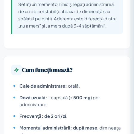
Setați un memento zilnic și legați administrarea
de un obicei stabil (cafeaua de dimineață sau
spălatul pe dinți). Aderența este diferența dintre
„nu a mers” și „a mers după 3–4 săptămâni”.
Cum funcționează?
Cale de administrare:
orală.
Doză uzuală:
1 capsulă (≈
500 mg
) per
administrare.
Frecvență:
de 2 ori/zi
.
Momentul administrării:
după mese
, dimineața