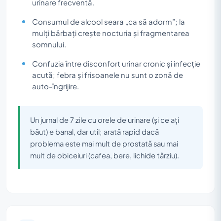
urinare frecventă.
Consumul de alcool seara „ca să adorm”; la
mulți bărbați crește nocturia și fragmentarea
somnului.
Confuzia între disconfort urinar cronic și infecție
acută; febra și frisoanele nu sunt o zonă de
auto-îngrijire.
Un jurnal de 7 zile cu orele de urinare (și ce ați
băut) e banal, dar util; arată rapid dacă
problema este mai mult de prostată sau mai
mult de obiceiuri (cafea, bere, lichide târziu).