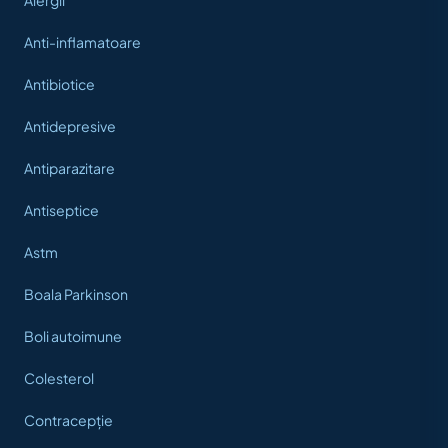
Alergii
Anti-inflamatoare
Antibiotice
Antidepresive
Antiparazitare
Antiseptice
Astm
Boala Parkinson
Boli autoimune
Colesterol
Contracepție