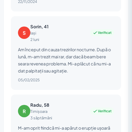
22/11/2024
Sorin, 41
S
Verificat
Iași
2 luni
Am început din cauza trezirilor nocturne. După o
lună, m-am trezit mai rar, dar dacă beam bere
seara revenea problema. Mi-a plăcut că nu mi-a
dat palpitații sau agitație.
05/02/2025
Radu, 58
R
Verificat
Timișoara
3 săptămâni
M-am oprit fiindcă mi-a apărut o erupție ușoară