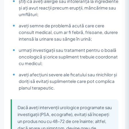
știți că aveți alergie sau intoleranță la ingrediente
și ați avut reacții precum erupții, mâncărime sau
umflături;
aveți semne de problemă acută care cere
consult medical, cum ar fi febră, frisoane, durere
intensă la urinare sau sânge în urină;
urmați investigații sau tratament pentru o boală
oncologică și orice supliment trebuie coordonat
cu medicul;
aveți afecțiuni severe ale ficatului sau rinichilor și
doriți să evitați suplimentele care pot complica
planul terapeutic.
Dacă aveți intervenții urologice programate sau
investigații (PSA, ecografie), evitați să începeți
un produs nou cu 48–72 de ore înainte; altfel,
dacă apare un simptom, devine greu de