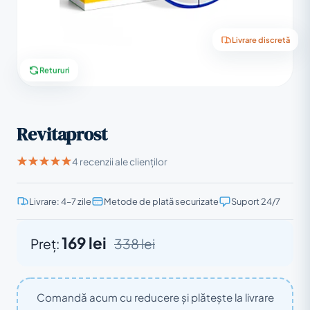
Livrare discretă
Retururi
Revitaprost
4 recenzii ale clienților
Livrare: 4–7 zile
Metode de plată securizate
Suport 24/7
169 lei
Preț:
338 lei
Comandă acum cu reducere și plătește la livrare