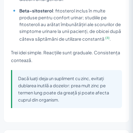
Beta-sitosterol
: fitosterol inclus în multe
produse pentru confort urinar; studiile pe
fitosteroli au arătat îmbunătățiri ale scorurilor de
simptome urinare la unii pacienți, de obicei după
[3]
câteva săptămâni de utilizare constantă
.
Trei idei simple. Reacțiile sunt graduale. Consistența
contează.
Dacă luați deja un supliment cu zinc, evitați
dublarea inutilă a dozelor: prea mult zinc pe
termen lung poate da greață și poate afecta
cuprul din organism.