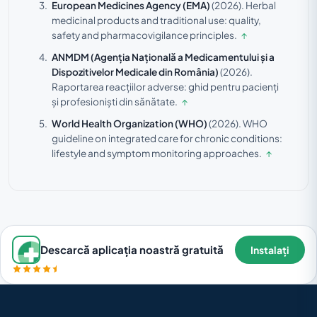
European Medicines Agency (EMA)
(2026).
Herbal
medicinal products and traditional use: quality,
safety and pharmacovigilance principles.
↑
ANMDM (Agenția Națională a Medicamentului și a
Dispozitivelor Medicale din România)
(2026).
Raportarea reacțiilor adverse: ghid pentru pacienți
și profesioniști din sănătate.
↑
World Health Organization (WHO)
(2026).
WHO
guideline on integrated care for chronic conditions:
lifestyle and symptom monitoring approaches.
↑
Descarcă aplicația noastră gratuită
Instalați