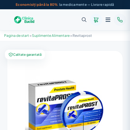
Economisiți până la 80%
la medicamente — Livrare rapidă
Pagina de start
»
Suplimente Alimentare
»
Revitaprost
Calitate garantată