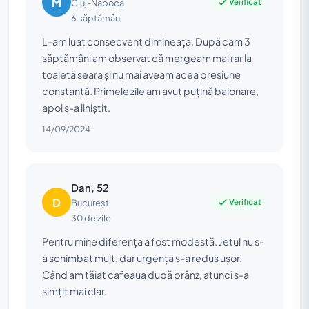
M
Verificat
Cluj-Napoca
6 săptămâni
L-am luat consecvent dimineața. După cam 3
săptămâni am observat că mergeam mai rar la
toaletă seara și nu mai aveam acea presiune
constantă. Primele zile am avut puțină balonare,
apoi s-a liniștit.
14/09/2024
Dan, 52
D
Verificat
București
30 de zile
Pentru mine diferența a fost modestă. Jetul nu s-
a schimbat mult, dar urgența s-a redus ușor.
Când am tăiat cafeaua după prânz, atunci s-a
simțit mai clar.