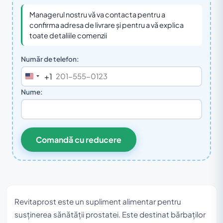
Managerul nostru vă va contacta pentru a
confirma adresa de livrare și pentru a vă explica
toate detaliile comenzii
Număr de telefon:
+1
United
States
Nume:
+1
Comandă cu reducere
Revitaprost este un supliment alimentar pentru
susținerea sănătății prostatei. Este destinat bărbaților