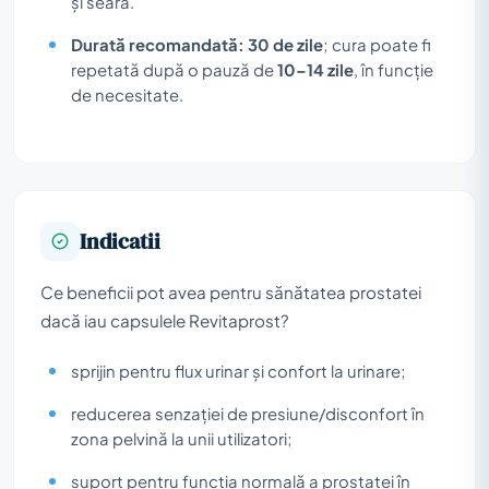
și seara.
Durată recomandată:
30 de zile
; cura poate fi
repetată după o pauză de
10–14 zile
, în funcție
de necesitate.
Indicatii
Ce beneficii pot avea pentru sănătatea prostatei
dacă iau capsulele Revitaprost?
sprijin pentru flux urinar și confort la urinare;
reducerea senzației de presiune/disconfort în
zona pelvină la unii utilizatori;
suport pentru funcția normală a prostatei în