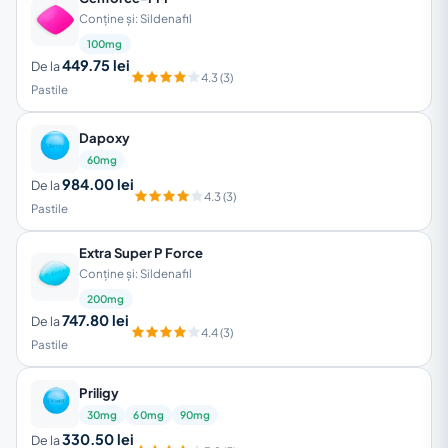
Conține și: Sildenafil
100mg
449.75 lei
De la
4.3 (3)
Pastile
Dapoxy
60mg
984.00 lei
De la
4.3 (3)
Pastile
Extra Super P Force
Conține și: Sildenafil
200mg
747.80 lei
De la
4.4 (3)
Pastile
Priligy
30mg
60mg
90mg
330.50 lei
De la