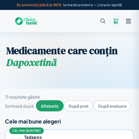
Economisiți până la 80%
la medicamente — Livrare rapidă
Medicamente care conțin
Dapoxetină
11 rezultate găsite
Sortează după:
Alfabetic
După preț
După evaluare
Cele mai bune alegeri
CEL MAI BUN PREȚ
Tadapox