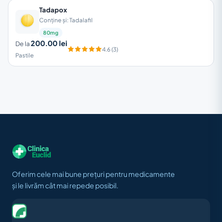
Tadapox
Conține și: Tadalafil
80mg
200.00 lei
De la
4.6 (3)
Pastile
Oferim cele mai bune prețuri pentru medicamente
și le livrăm cât mai repede posibil.