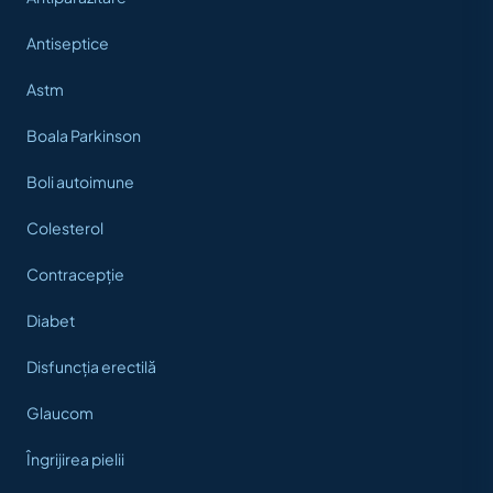
Antiseptice
Astm
Boala Parkinson
Boli autoimune
Colesterol
Contracepție
Diabet
Disfuncția erectilă
Glaucom
Îngrijirea pielii