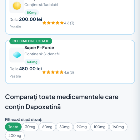
Conține și: Tadalafil
80mg
200.00 lei
De la
4.6 (3)
Pastile
CELE MAI BINE COTATE
Super P-Force
Conține și: Sildenafil
160mg
480.00 lei
De la
4.6 (3)
Pastile
Comparați toate medicamentele care
conțin Dapoxetină
Filtrează după dozaj:
Toate
30mg
60mg
80mg
90mg
100mg
160mg
200mg