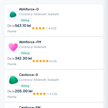
Abhiforce-D
Conține și: Sildenafil, Tadalafil
160mg
563.10 lei
De la
4.4 (3)
Pastile
Abhiforce-FM
Conține și: Sildenafil
100mg
342.30 lei
De la
4.5 (3)
Pastile
Cenforce-D
Conține și: Sildenafil, Tadalafil
160mg
205.00 lei
De la
4.3 (3)
Pastile
Cenforce-FM