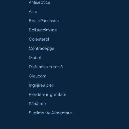
Antiseptice
Astm
Boala Parkinson
Boli autoimune
Colesterol
Contracepție
Diabet
Disfuncția erectilă
Glaucom
Îngrijirea pielii
Pierdere în greutate
Sănătate
Suplimente Alimentare