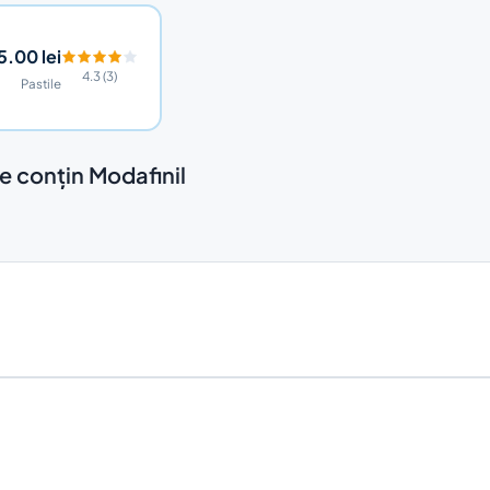
5.00 lei
4.3 (3)
Pastile
 conțin Modafinil