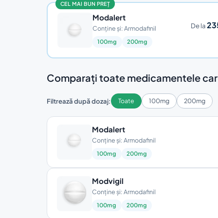
CEL MAI BUN PREȚ
Modalert
23
De la
Conține și: Armodafinil
100mg
200mg
Comparați toate medicamentele care
Filtrează după dozaj:
Toate
100mg
200mg
Modalert
Conține și: Armodafinil
100mg
200mg
Modvigil
Conține și: Armodafinil
100mg
200mg