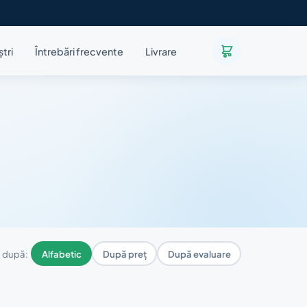
ștri
Întrebări frecvente
Livrare
 după:
Alfabetic
După preț
După evaluare