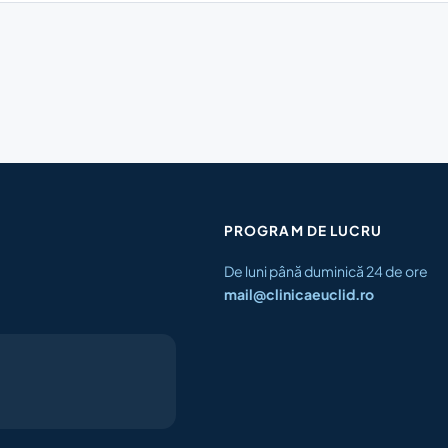
PROGRAM DE LUCRU
De luni până duminică 24 de ore
mail@clinicaeuclid.ro