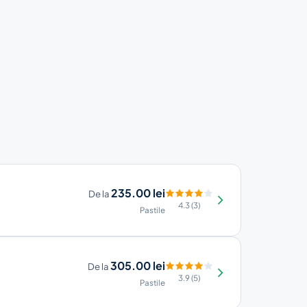
235.00 lei
De la
4.3 (3)
Pastile
305.00 lei
De la
3.9 (5)
Pastile