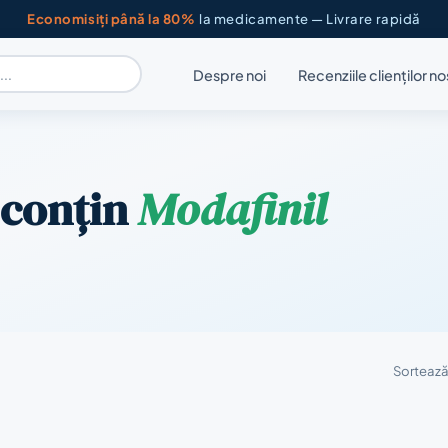
Economisiți până la 80%
la medicamente — Livrare rapidă
Despre noi
Recenziile clienților no
 conțin
Modafinil
Sortează