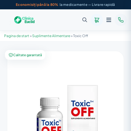
Economisiți până la 80%
la medicamente — Livrare rapidă
Pagina de start
»
Suplimente Alimentare
»
Toxic Off
Calitate garantată