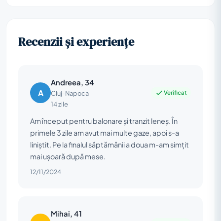
Recenzii și experiențe
Andreea, 34
A
Verificat
Cluj-Napoca
14 zile
Am început pentru balonare și tranzit leneș. În
primele 3 zile am avut mai multe gaze, apoi s-a
liniștit. Pe la finalul săptămânii a doua m-am simțit
mai ușoară după mese.
12/11/2024
Mihai, 41