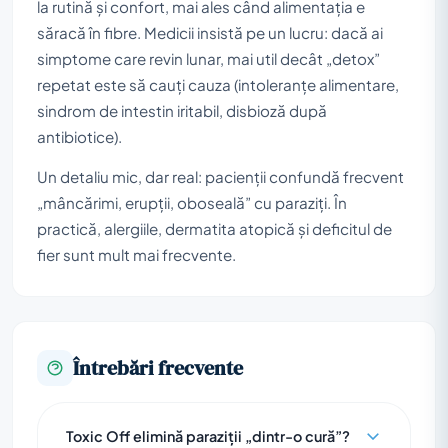
la rutină și confort, mai ales când alimentația e
săracă în fibre. Medicii insistă pe un lucru: dacă ai
simptome care revin lunar, mai util decât „detox”
repetat este să cauți cauza (intoleranțe alimentare,
sindrom de intestin iritabil, disbioză după
antibiotice).
Un detaliu mic, dar real: pacienții confundă frecvent
„mâncărimi, erupții, oboseală” cu paraziți. În
practică, alergiile, dermatita atopică și deficitul de
fier sunt mult mai frecvente.
Întrebări frecvente
Toxic Off elimină paraziții „dintr-o cură”?