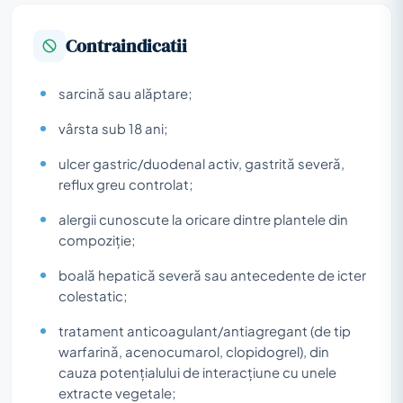
Contraindicatii
sarcină sau alăptare;
vârsta sub 18 ani;
ulcer gastric/duodenal activ, gastrită severă,
reflux greu controlat;
alergii cunoscute la oricare dintre plantele din
compoziție;
boală hepatică severă sau antecedente de icter
colestatic;
tratament anticoagulant/antiagregant (de tip
warfarină, acenocumarol, clopidogrel), din
cauza potențialului de interacțiune cu unele
extracte vegetale;