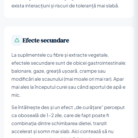
exista interacțiuni și riscuri de toleranță mai slabă.
Efecte secundare
La suplimentele cu fibre și extracte vegetale,
efectele secundare sunt de obicei gastrointestinale:
balonare, gaze, greață ușoară, crampe sau
modificări ale scaunului (mai moale ori mai rar). Apar
mai ales la începutul curei sau când aportul de apă e
mic.
Se întâlnește des și un efect „de curățare” perceput
ca oboseală de 1–2 zile, care de fapt poate fi
combinația dintre schimbarea dietei, tranzit
accelerat și somn mai slab. Aici contează să nu