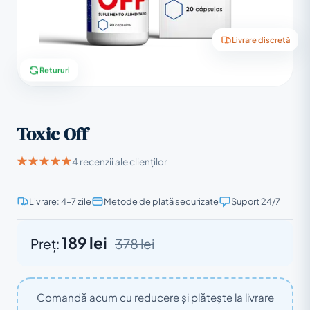
Livrare discretă
Retururi
Toxic Off
4 recenzii ale clienților
Livrare: 4–7 zile
Metode de plată securizate
Suport 24/7
189 lei
Preț:
378 lei
Comandă acum cu reducere și plătește la livrare