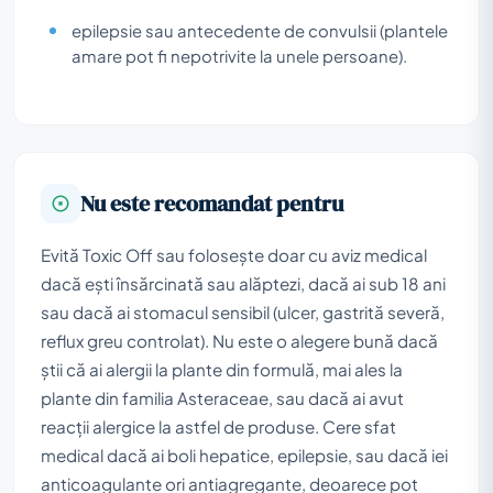
epilepsie sau antecedente de convulsii (plantele
amare pot fi nepotrivite la unele persoane).
Nu este recomandat pentru
Evită Toxic Off sau folosește doar cu aviz medical
dacă ești însărcinată sau alăptezi, dacă ai sub 18 ani
sau dacă ai stomacul sensibil (ulcer, gastrită severă,
reflux greu controlat). Nu este o alegere bună dacă
știi că ai alergii la plante din formulă, mai ales la
plante din familia Asteraceae, sau dacă ai avut
reacții alergice la astfel de produse. Cere sfat
medical dacă ai boli hepatice, epilepsie, sau dacă iei
anticoagulante ori antiagregante, deoarece pot