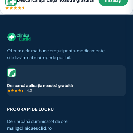
Oferim cele mai bune prețuri pentru medicamente
și le livrăm cât mai repede posibil.
Descarcă aplicația noastră gratuită
4,3
PROGRAM DE LUCRU
De luni până duminică 24 de ore
mail@clinicaeuclid.ro