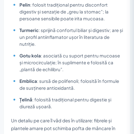
Pelin
: folosit tradițional pentru disconfort
digestiv și senzație de „greu la stomac”; la
persoane sensibile poate irita mucoasa.
Turmeric
: sprijină confortul biliar și digestiv; are și
un profil antiinflamator ușor în literatura de
nutriție.
Gotu kola
: asociată cu suport pentru mucoase
și microcirculație; în suplimente e folosită ca
„plantă de echilibru”.
Emblica
: sursă de polifenoli; folosită în formule
de susținere antioxidantă.
Țelină
: folosită tradițional pentru digestie și
diureză ușoară.
Un detaliu pe care îl văd des în utilizare: fibrele și
plantele amare pot schimba pofta de mâncare în