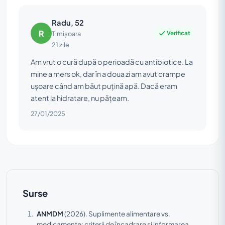
Radu, 52
R
Verificat
Timișoara
21 zile
Am vrut o cură după o perioadă cu antibiotice. La
mine a mers ok, dar în a doua zi am avut crampe
ușoare când am băut puțină apă. Dacă eram
atent la hidratare, nu pățeam.
27/01/2025
Surse
ANMDM
(2026).
Suplimente alimentare vs.
medicamente: criterii de încadrare și informarea