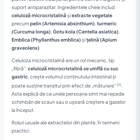
suport antiparazitar. Ingredientele cheie includ
celuloză microcristalină
și
extracte vegetale
precum
pelin (Artemisia absinthium)
,
turmeric
(Curcuma longa)
,
Gotu kola (Centella asiatica)
,
Emblica (Phyllanthus emblica)
și
țelină (Apium
graveolens)
.
Celuloza microcristalină are un rol mecanic, tip
„fibră”:
celuloză microcristalină se umflă cu suc
gastric
, crește volumul conținutului intestinal și
[2]
poate susține tranzitul prin efect de „măturare”
.
Asta explică de ce unele persoane simt mai repede
schimbări de scaun sau o ușoară creștere a gazelor
la început.
Roluri uzuale ale extractelor din plante, în termeni
practici: