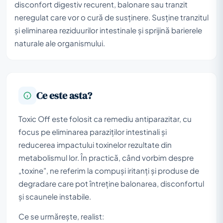
disconfort digestiv recurent, balonare sau tranzit
neregulat care vor o cură de susținere. Susține tranzitul
și eliminarea reziduurilor intestinale și sprijină barierele
naturale ale organismului.
Ce este asta?
Toxic Off este folosit ca remediu antiparazitar, cu
focus pe eliminarea paraziților intestinali și
reducerea impactului toxinelor rezultate din
metabolismul lor. În practică, când vorbim despre
„toxine”, ne referim la compuși iritanți și produse de
degradare care pot întreține balonarea, disconfortul
și scaunele instabile.
Ce se urmărește, realist: