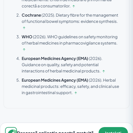
corectă a consumatorilor.
↑
Cochrane
(2025).
Dietary fibre for the management
of functional bowel symptoms: evidence synthesis.
↑
WHO
(2026).
WHO guidelines on safety monitoring
of herbal medicines in pharmacovigilance systems.
↑
European Medicines Agency (EMA)
(2026).
Guidance on quality, safety and potential
interactions of herbal medicinal products.
↑
European Medicines Agency (EMA)
(2026).
Herbal
medicinal products: efficacy, safety, and clinical use
in gastrointestinal support.
↑
Descarcă aplicația noastră gratuită
Instalați