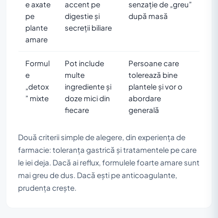
e axate
accent pe
senzație de „greu”
pe
digestie și
după masă
plante
secreții biliare
amare
Formul
Pot include
Persoane care
e
multe
tolerează bine
„detox
ingrediente și
plantele și vor o
” mixte
doze mici din
abordare
fiecare
generală
Două criterii simple de alegere, din experiența de
farmacie: toleranța gastrică și tratamentele pe care
le iei deja. Dacă ai reflux, formulele foarte amare sunt
mai greu de dus. Dacă ești pe anticoagulante,
prudența crește.