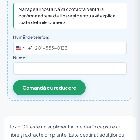
Managerul nostru vă va contacta pentru a
confirma adresa de livrare și pentru a vă explica
toate detaliile comenzii
Număr de telefon:
+1
United
States
Nume:
+1
Comandă cu reducere
Toxic Off este un supliment alimentar în capsule cu
fibre și extracte din plante. Este destinat adulților cu