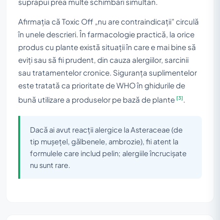
suprapui prea multe schimbări simultan.
Afirmația că Toxic Off „nu are contraindicații” circulă
în unele descrieri. În farmacologie practică, la orice
produs cu plante există situații în care e mai bine să
eviți sau să fii prudent, din cauza alergiilor, sarcinii
sau tratamentelor cronice. Siguranța suplimentelor
este tratată ca prioritate de WHO în ghidurile de
[3]
bună utilizare a produselor pe bază de plante
.
Dacă ai avut reacții alergice la Asteraceae (de
tip mușețel, gălbenele, ambrozie), fii atent la
formulele care includ pelin; alergiile încrucișate
nu sunt rare.