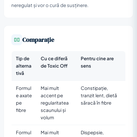
neregulat și vor o cură de susținere.
Comparație
Tip de
Cu ce diferă
Pentru cine are
alterna
de Toxic Off
sens
tivă
Formul
Mai mult
Constipație,
e axate
accent pe
tranzit lent, dietă
pe
regularitatea
săracă în fibre
fibre
scaunului și
volum
Formul
Mai mult
Dispepsie,