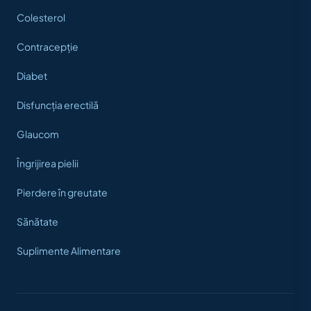
Colesterol
Contracepție
Diabet
Disfuncția erectilă
Glaucom
Îngrijirea pielii
Pierdere în greutate
Sănătate
Suplimente Alimentare