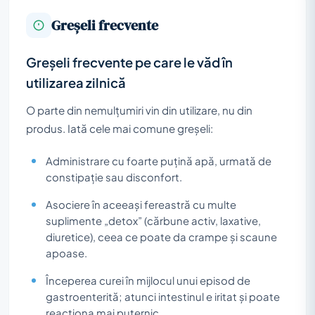
Greșeli frecvente
Greșeli frecvente pe care le văd în
utilizarea zilnică
O parte din nemulțumiri vin din utilizare, nu din
produs. Iată cele mai comune greșeli:
Administrare cu foarte puțină apă, urmată de
constipație sau disconfort.
Asociere în aceeași fereastră cu multe
suplimente „detox” (cărbune activ, laxative,
diuretice), ceea ce poate da crampe și scaune
apoase.
Începerea curei în mijlocul unui episod de
gastroenterită; atunci intestinul e iritat și poate
reacționa mai puternic.