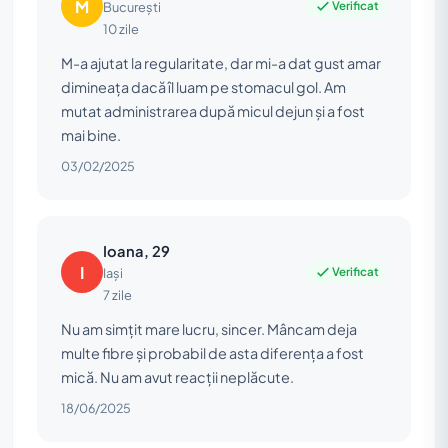
M
Verificat
București
10 zile
M-a ajutat la regularitate, dar mi-a dat gust amar
dimineața dacă îl luam pe stomacul gol. Am
mutat administrarea după micul dejun și a fost
mai bine.
03/02/2025
Ioana, 29
I
Verificat
Iași
7 zile
Nu am simțit mare lucru, sincer. Mâncam deja
multe fibre și probabil de asta diferența a fost
mică. Nu am avut reacții neplăcute.
18/06/2025