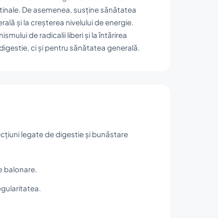
estinale. De asemenea, susține sănătatea
rală și la creșterea nivelului de energie.
mului de radicalii liberi și la întărirea
digestie, ci și pentru sănătatea generală.
cțiuni legate de digestie și bunăstare
e balonare.
egularitatea.