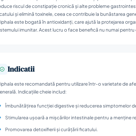
educe riscul de constipație cronică și alte probleme gastroint
icatului și elimină toxinele, ceea ce contribuie la bunăstarea gene
riphala este bogată în antioxidanți, care ajută la protejarea organis
istemului imunitar. Acest lucru o face benefică nu numai pentru 
Indicatii
riphala este recomandată pentru utilizare într-o varietate de afe
enerală. Indicațiile cheie includ:
Îmbunătățirea funcției digestive și reducerea simptomelor d
Stimularea ușoară a mișcărilor intestinale pentru a menține r
Promovarea detoxifierii și curățării ficatului.