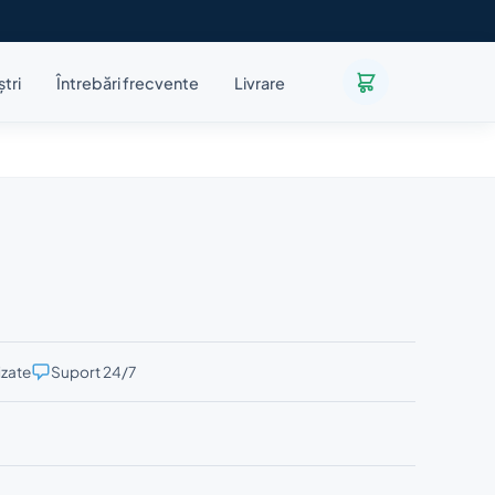
ștri
Întrebări frecvente
Livrare
izate
Suport 24/7