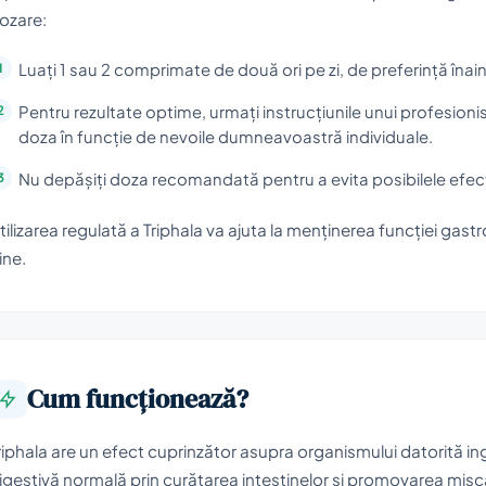
ozare:
Luați 1 sau 2 comprimate de două ori pe zi, de preferință îna
Pentru rezultate optime, urmați instrucțiunile unui profesioni
doza în funcție de nevoile dumneavoastră individuale.
Nu depășiți doza recomandată pentru a evita posibilele efec
tilizarea regulată a Triphala va ajuta la menținerea funcției gastr
ine.
Cum funcționează?
riphala are un efect cuprinzător asupra organismului datorită ing
igestivă normală prin curățarea intestinelor și promovarea mișcăr