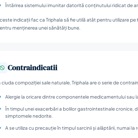
Întărirea sistemului imunitar datorită conținutului ridicat de a
ceste indicații fac ca Triphala să fie utilă atât pentru utilizare pe
entru menținerea unei sănătăți bune.
Contraindicatii
n ciuda compoziției sale naturale, Triphala are o serie de contrain
Alergie la oricare dintre componentele medicamentului sau la 
În timpul unei exacerbări a bolilor gastrointestinale cronic
simptomele nedorite.
A se utiliza cu precauție în timpul sarcinii și alăptării, numai