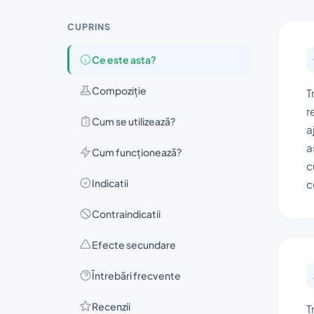
CUPRINS
Ce este asta?
Compoziţie
T
r
Cum se utilizează?
a
a
Cum funcționează?
c
Indicatii
c
Contraindicatii
Efecte secundare
Întrebări frecvente
Recenzii
T