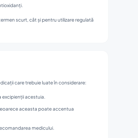
ntioxidanți.
 termen scurt, cât și pentru utilizare regulată
dicații care trebuie luate în considerare:
excipienții acestuia.
e, deoarece aceasta poate accentua
 la recomandarea medicului.