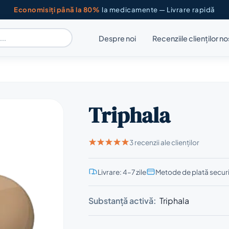
Economisiți până la 80%
la medicamente — Livrare rapidă
Despre noi
Recenziile clienților no
Triphala
3 recenzii ale clienților
Livrare: 4–7 zile
Metode de plată secur
Substanță activă:
Triphala