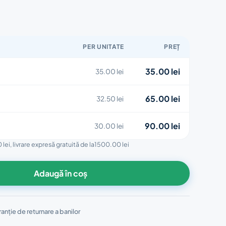
PER UNITATE
PREȚ
35.00 lei
35.00 lei
65.00 lei
32.50 lei
90.00 lei
30.00 lei
 lei
, livrare expresă gratuită de la
1500.00 lei
Adaugă în coș
anție de returnare a banilor