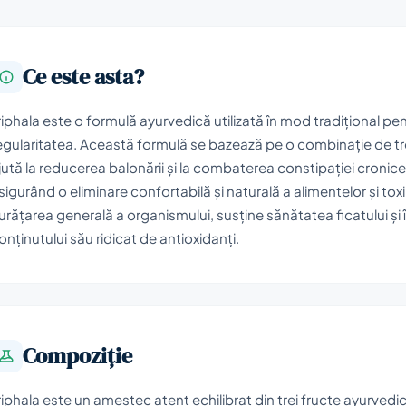
Ce este asta?
riphala este o formulă ayurvedică utilizată în mod tradițional pe
egularitatea. Această formulă se bazează pe o combinație de tr
jută la reducerea balonării și la combaterea constipației cronice
sigurând o eliminare confortabilă și naturală a alimentelor și tox
urățarea generală a organismului, susține sănătatea ficatului și 
onținutului său ridicat de antioxidanți.
Compoziţie
riphala este un amestec atent echilibrat din trei fructe ayurvedic