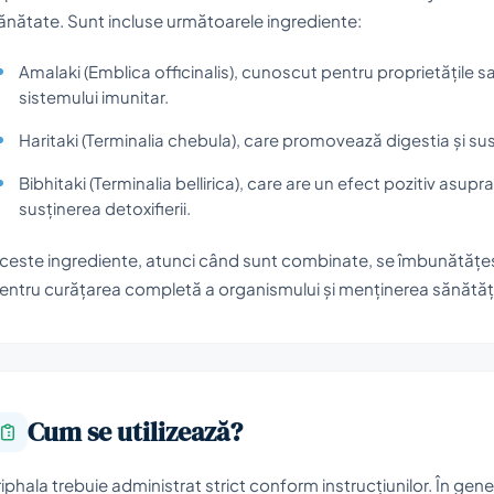
ănătate. Sunt incluse următoarele ingrediente:
Amalaki (Emblica officinalis), cunoscut pentru proprietățile s
sistemului imunitar.
Haritaki (Terminalia chebula), care promovează digestia și su
Bibhitaki (Terminalia bellirica), care are un efect pozitiv asupra
susținerea detoxifierii.
ceste ingrediente, atunci când sunt combinate, se îmbunătățes
entru curățarea completă a organismului și menținerea sănătăți
Cum se utilizează?
riphala trebuie administrat strict conform instrucțiunilor. În 