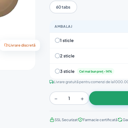
60 tabs
AMBALAJ
1 sticle
Livrare discretă
2 sticle
3 sticle
Cel mai bun preț -14%
Livrare gratuită pentru comenzi de la
1000.00
−
+
SSL Securizat
Farmacie certificată
Gar