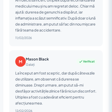
medicului meu și nu am regretat deloc. Chiar mă
ajută: durerea de genunchi a dispărut, iar
inflamația a scăzut semnificativ. După doar o lună
de administrare, am putut să fac din nou mișcare
fără teama de accidentare.
11/02/2026
Mason Black
M
Verificat
Galați
La început am fost sceptic, dar după câteva zile
de utilizare, am observat că durerea se
diminuase. Drept urmare, am putut să-mi
desfășor activitățile zilnice fără niciun disconfort.
Ultiplex a fost cu adevărat eficient pentru
afecțiunea mea.
12/02/2026