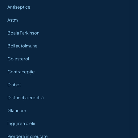
Antiseptice
Astm
Boala Parkinson
Boli autoimune
Colesterol
Contracepție
Diabet
Disfuncția erectilă
Glaucom
Îngrijirea pielii
Pierdere în greutate