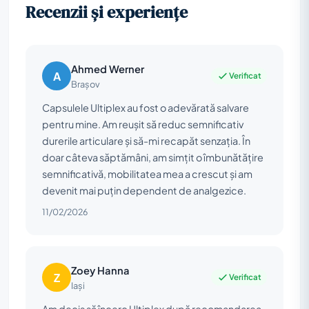
Recenzii și experiențe
Ahmed Werner
A
Verificat
Brașov
Capsulele Ultiplex au fost o adevărată salvare
pentru mine. Am reușit să reduc semnificativ
durerile articulare și să-mi recapăt senzația. În
doar câteva săptămâni, am simțit o îmbunătățire
semnificativă, mobilitatea mea a crescut și am
devenit mai puțin dependent de analgezice.
11/02/2026
Zoey Hanna
Z
Verificat
Iași
Am decis să încerc Ultiplex după recomandarea