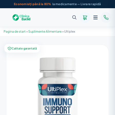
Economisiți până la 80%
la medicamente — Livrare rapidă
Pagina de start
»
Suplimente Alimentare
»
Ultiplex
Calitate garantată