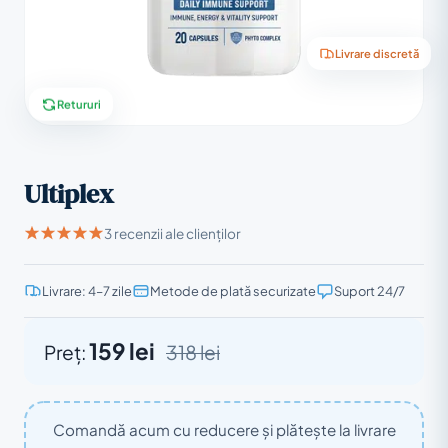
Livrare discretă
Retururi
Ultiplex
3 recenzii ale clienților
Livrare: 4–7 zile
Metode de plată securizate
Suport 24/7
159 lei
Preț:
318 lei
Comandă acum cu reducere și plătește la livrare