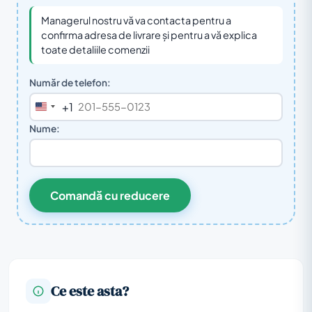
Managerul nostru vă va contacta pentru a
confirma adresa de livrare și pentru a vă explica
toate detaliile comenzii
Număr de telefon:
+1
United
States
Nume:
+1
Comandă cu reducere
Ce este asta?