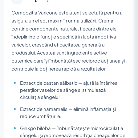
Compoziția Varicone este atent selectată pentru a
asigura un efect maxim în urma utilizării. Crema
conține componente naturale, fiecare dintre ele
îndeplinind o funcție specifică în lupta împotriva
varicelor, crescând eficacitatea generală a
produsului. Acestea sunt ingrediente active
puternice care își îmbunătățesc reciproc acțiunea și
contribuie la obținerea rapidă a rezultatelor.
Extract de castan sălbatic — ajută la întărirea
pereților vaselor de sânge și stimulează
circulația sângelui.
Extract de hamamelis — elimină inflamația și
reduce umflăturile.
Ginkgo biloba — îmbunătățește microcirculația
sângelui și promovează resorbția cheagurilor de