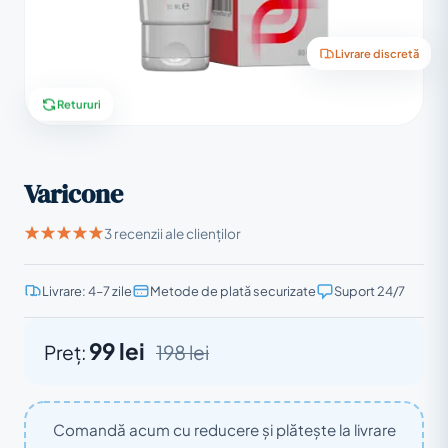
Livrare discretă
Retururi
Varicone
3 recenzii ale clienților
Livrare: 4–7 zile
Metode de plată securizate
Suport 24/7
99 lei
Preț:
198 lei
Comandă acum cu reducere și plătește la livrare