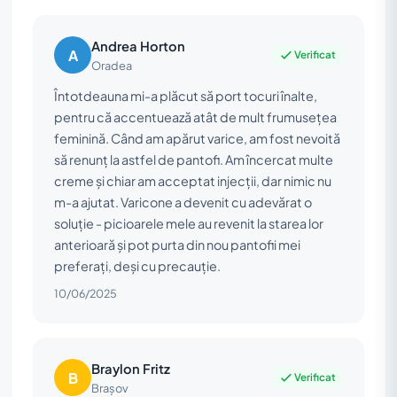
Andrea Horton
A
Verificat
Oradea
Întotdeauna mi-a plăcut să port tocuri înalte,
pentru că accentuează atât de mult frumusețea
feminină. Când am apărut varice, am fost nevoită
să renunț la astfel de pantofi. Am încercat multe
creme și chiar am acceptat injecții, dar nimic nu
m-a ajutat. Varicone a devenit cu adevărat o
soluție - picioarele mele au revenit la starea lor
anterioară și pot purta din nou pantofii mei
preferați, deși cu precauție.
10/06/2025
Braylon Fritz
B
Verificat
Brașov