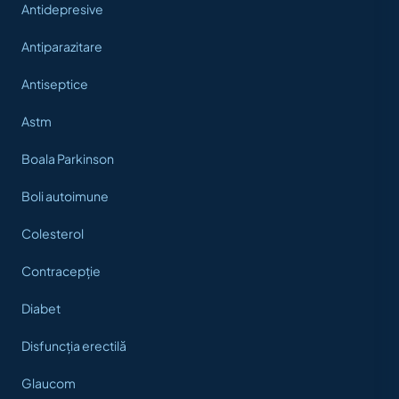
Antidepresive
Antiparazitare
Antiseptice
Astm
Boala Parkinson
Boli autoimune
Colesterol
Contracepție
Diabet
Disfuncția erectilă
Glaucom