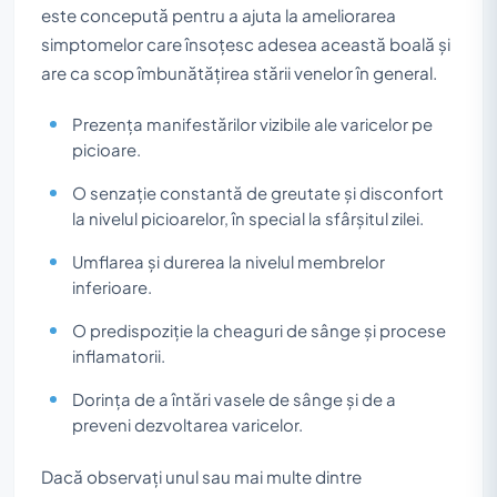
este concepută pentru a ajuta la ameliorarea
simptomelor care însoțesc adesea această boală și
are ca scop îmbunătățirea stării venelor în general.
Prezența manifestărilor vizibile ale varicelor pe
picioare.
O senzație constantă de greutate și disconfort
la nivelul picioarelor, în special la sfârșitul zilei.
Umflarea și durerea la nivelul membrelor
inferioare.
O predispoziție la cheaguri de sânge și procese
inflamatorii.
Dorința de a întări vasele de sânge și de a
preveni dezvoltarea varicelor.
Dacă observați unul sau mai multe dintre