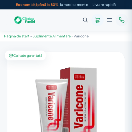
Economisiți până la 80%
la medicamente — Livrare rapidă
Pagina de start
»
Suplimente Alimentare
»
Varicone
Calitate garantată