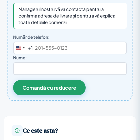
Managerul nostru vă va contacta pentru a
confirma adresa de livrare și pentru a vă explica
toate detaliile comenzii
Număr de telefon:
+1
United
States
Nume:
+1
Comandă cu reducere
Ce este asta?