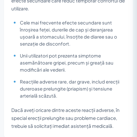
efecte secundare care reduc temporar confortul de
utilizare.
Cele mai frecvente efecte secundare sunt
înroșirea feței, durerile de cap și deranjarea
ușoară a stomacului, însoțite de diaree sau o
senzație de disconfort.
Unii utilizatori pot prezenta simptome
asemănătoare gripei, precum și greață sau
modificări ale vederii.
Reacțiile adverse rare, dar grave, includ erecții
dureroase prelungite (priapism) și tensiune
arterială scăzută.
Dacă aveți oricare dintre aceste reacții adverse, în
special erecții prelungite sau probleme cardiace,
trebuie să solicitați imediat asistență medicală.