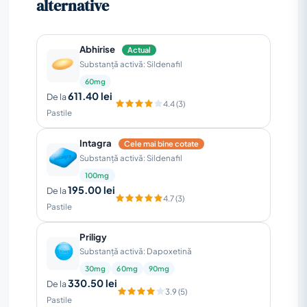
alternative
Abhirise
Actual
Substanță activă: Sildenafil
60mg
611.40 lei
De la
4.4 (3)
Pastile
Intagra
Cele mai bine cotate
Substanță activă: Sildenafil
100mg
195.00 lei
De la
4.7 (3)
Pastile
Priligy
Substanță activă: Dapoxetină
30mg
60mg
90mg
330.50 lei
De la
3.9 (5)
Pastile