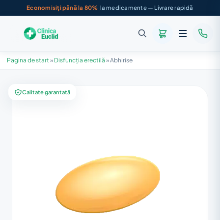
Economisiți până la 80%
la medicamente — Livrare rapidă
Pagina de start
»
Disfuncția erectilă
»
Abhirise
Calitate garantată