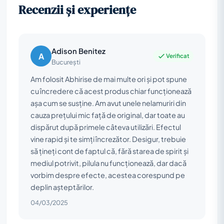
Recenzii și experiențe
Adison Benitez
A
Verificat
București
Am folosit Abhirise de mai multe ori și pot spune
cu încredere că acest produs chiar funcționează
așa cum se susține. Am avut unele nelamuriri din
cauza prețului mic față de original, dar toate au
dispărut după primele câteva utilizări. Efectul
vine rapid și te simți încrezător. Desigur, trebuie
să țineți cont de faptul că, fără starea de spirit și
mediul potrivit, pilula nu funcționează, dar dacă
vorbim despre efecte, acestea corespund pe
deplin așteptărilor.
04/03/2025