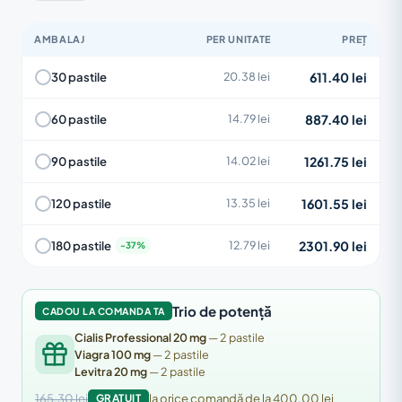
AMBALAJ
PER UNITATE
PREȚ
611.40 lei
30 pastile
20.38 lei
887.40 lei
60 pastile
14.79 lei
1261.75 lei
90 pastile
14.02 lei
1601.55 lei
120 pastile
13.35 lei
2301.90 lei
180 pastile
12.79 lei
Trio de potență
CADOU LA COMANDA TA
Cialis Professional 20 mg
— 2 pastile
Viagra 100 mg
— 2 pastile
Levitra 20 mg
— 2 pastile
165.30 lei
GRATUIT
la orice comandă de la 400.00 lei