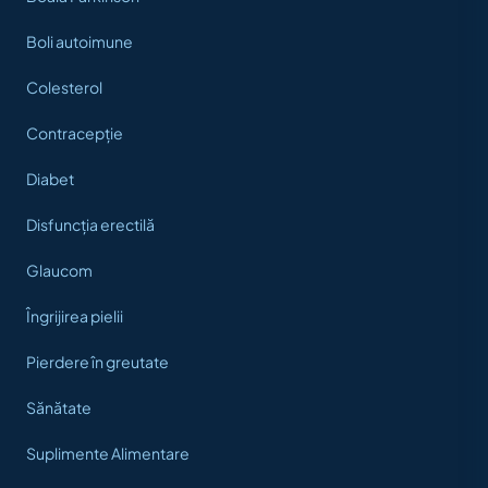
Boli autoimune
Colesterol
Contracepție
Diabet
Disfuncția erectilă
Glaucom
Îngrijirea pielii
Pierdere în greutate
Sănătate
Suplimente Alimentare