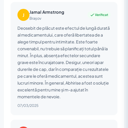
Jamal Armstrong
J
Verificat
Brașov
Deosebit de plăcut este efectul de lungă durată
al medicamentului, care oferă libertatea de a
alege timpul pentru intimitate. Este foarte
convenabil, nu trebuie să planificați totul până la
minut. În plus, absența efectelor secundare
grave este încurajatoare. Desigur, uneori apar
durerile de cap, dar în comparație cu rezultatele
pe care le oferă medicamentul, acestea sunt
lucruri minore. În general, Abhirise a fost o soluție
excelentă pentru mine și m-a ajutat în
momentele de nevoie.
07/03/2025