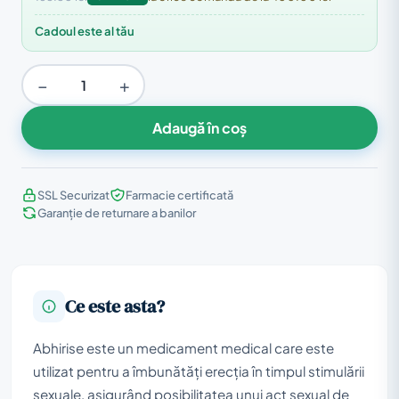
Cadoul este al tău
−
+
Adaugă în coș
SSL Securizat
Farmacie certificată
Garanție de returnare a banilor
Ce este asta?
Abhirise este un medicament medical care este
utilizat pentru a îmbunătăți erecția în timpul stimulării
sexuale, asigurând posibilitatea unui act sexual de