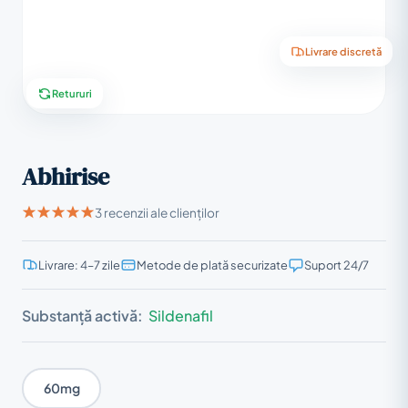
Livrare discretă
Retururi
Abhirise
3 recenzii ale clienților
Livrare: 4–7 zile
Metode de plată securizate
Suport 24/7
Substanță activă:
Sildenafil
60mg