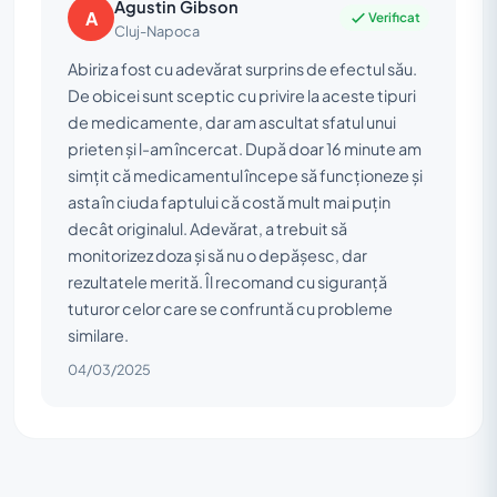
Agustin Gibson
A
Verificat
Cluj-Napoca
Abiriz a fost cu adevărat surprins de efectul său.
De obicei sunt sceptic cu privire la aceste tipuri
de medicamente, dar am ascultat sfatul unui
prieten și l-am încercat. După doar 16 minute am
simțit că medicamentul începe să funcționeze și
asta în ciuda faptului că costă mult mai puțin
decât originalul. Adevărat, a trebuit să
monitorizez doza și să nu o depășesc, dar
rezultatele merită. Îl recomand cu siguranță
tuturor celor care se confruntă cu probleme
similare.
04/03/2025