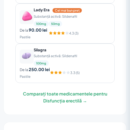
Lady Era
Cel mai bun preț
Substanță activă: Sildenafil
100mg
50mg
90.00 lei
De la
4.3 (3)
Pastile
Silagra
Substanță activă: Sildenafil
100mg
250.00 lei
De la
3.3 (5)
Pastile
Comparați toate medicamentele pentru
Disfuncția erectilă →