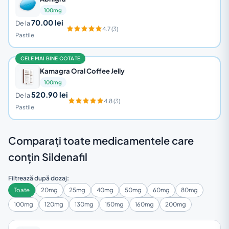
100mg
70.00 lei
De la
4.7 (3)
Pastile
CELE MAI BINE COTATE
Kamagra Oral Coffee Jelly
100mg
520.90 lei
De la
4.8 (3)
Pastile
Comparați toate medicamentele care
conțin Sildenafil
Filtrează după dozaj:
Toate
20mg
25mg
40mg
50mg
60mg
80mg
100mg
120mg
130mg
150mg
160mg
200mg