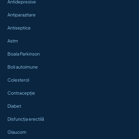
Antidepresive
Antiparazitare
Antiseptice
Astm
Boala Parkinson
Boli autoimune
Colesterol
Contracepție
Diabet
Disfuncția erectilă
Glaucom