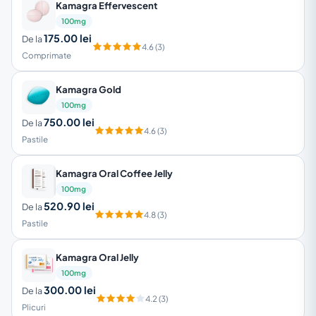
Kamagra Effervescent
100mg
175.00 lei
De la
4.6 (3)
Comprimate
Kamagra Gold
100mg
750.00 lei
De la
4.6 (3)
Pastile
Kamagra Oral Coffee Jelly
100mg
520.90 lei
De la
4.8 (3)
Pastile
Kamagra Oral Jelly
100mg
300.00 lei
De la
4.2 (3)
Plicuri