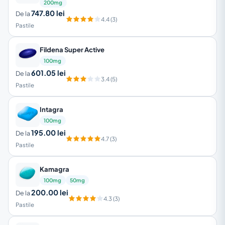
200mg
747.80 lei
De la
4.4 (3)
Pastile
Fildena Super Active
100mg
601.05 lei
De la
3.4 (5)
Pastile
Intagra
100mg
195.00 lei
De la
4.7 (3)
Pastile
Kamagra
100mg
50mg
200.00 lei
De la
4.3 (3)
Pastile