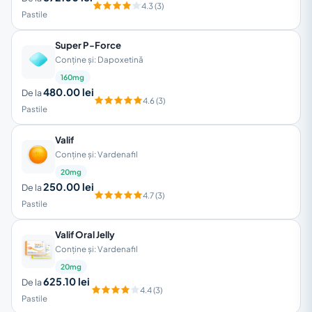
4.3 (3)
Pastile
Super P-Force
Conține și: Dapoxetină
160mg
480.00 lei
De la
4.6 (3)
Pastile
Valif
Conține și: Vardenafil
20mg
250.00 lei
De la
4.7 (3)
Pastile
Valif Oral Jelly
Conține și: Vardenafil
20mg
625.10 lei
De la
4.4 (3)
Pastile