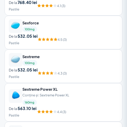
768.40 lei
De la
4.1 (3)
Pastile
Sexforce
100mg
532.05 lei
De la
4.5 (3)
Pastile
Sextreme
100mg
532.05 lei
De la
4.3 (3)
Pastile
Sextreme Power XL
Conține și: Sextreme Power XL
160mg
563.10 lei
De la
4.4 (3)
Pastile