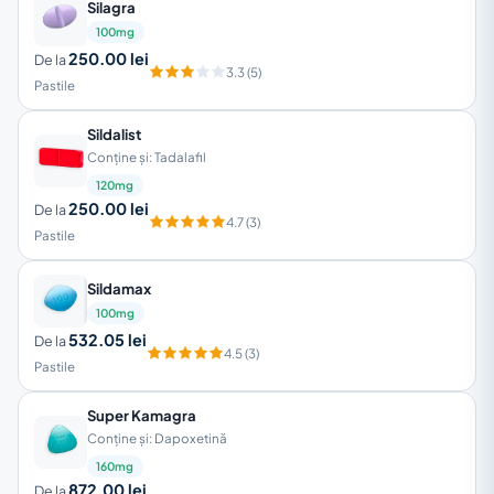
Silagra
100mg
250.00 lei
De la
3.3 (5)
Pastile
Sildalist
Conține și: Tadalafil
120mg
250.00 lei
De la
4.7 (3)
Pastile
Sildamax
100mg
532.05 lei
De la
4.5 (3)
Pastile
Super Kamagra
Conține și: Dapoxetină
160mg
872.00 lei
De la