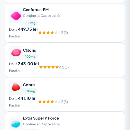
Cenforce-FM
Conține și: Dapoxetină
100mg
449.75 lei
De la
4.3 (3)
Pastile
Clitoris
100mg
343.00 lei
De la
4.5 (3)
Pastile
Cobra
120mg
441.10 lei
De la
4.3 (3)
Pastile
Extra Super P Force
Conține și: Dapoxetină