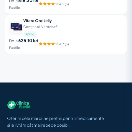
618.30 lei
De la
4.2 (3)
Pastile
Vitara Oral Jelly
Conține și: Vardenafil
20mg
625.10 lei
De la
4.3 (3)
Pastile
Oferim cele mai bune prețuri pentru medicamente
și le livrăm cât mai repede posibil.