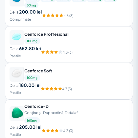
50mg
200.00 lei
De la
4.6 (3)
Comprimate
Cenforce Proffesional
100mg
652.80 lei
De la
4.3 (3)
Pastile
Cenforce Soft
100mg
180.00 lei
De la
4.7 (3)
Pastile
Cenforce-D
Conține și: Dapoxetină, Tadalafil
160mg
205.00 lei
De la
4.3 (3)
Pastile