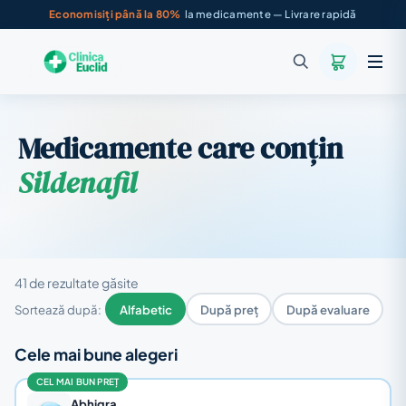
Economisiți până la 80%
la medicamente — Livrare rapidă
Medicamente care conțin
Sildenafil
41 de rezultate găsite
Sortează după:
Alfabetic
După preț
După evaluare
Cele mai bune alegeri
CEL MAI BUN PREȚ
Abhigra