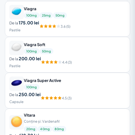
Viagra
100mg
25mg
50mg
175.00 lei
De la
3.6 (5)
Pastile
Viagra Soft
100mg
50mg
200.00 lei
De la
4.4 (3)
Pastile
Viagra Super Active
100mg
250.00 lei
De la
4.5 (3)
Capsule
Vitara
Conține și: Vardenafil
20mg
40mg
80mg