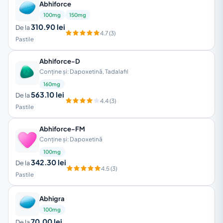
Abhiforce
100mg
150mg
310.90 lei
De la
4.7 (3)
Pastile
Abhiforce-D
Conține și: Dapoxetină, Tadalafil
160mg
563.10 lei
De la
4.4 (3)
Pastile
Abhiforce-FM
Conține și: Dapoxetină
100mg
342.30 lei
De la
4.5 (3)
Pastile
Abhigra
100mg
70.00 lei
De la