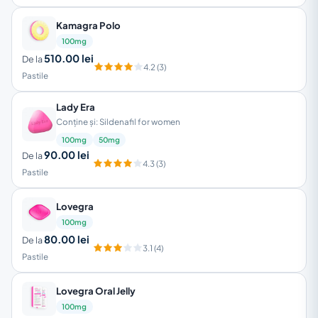
Kamagra Polo
100mg
510.00 lei
De la
4.2 (3)
Pastile
Lady Era
Conține și: Sildenafil for women
100mg
50mg
90.00 lei
De la
4.3 (3)
Pastile
Lovegra
100mg
80.00 lei
De la
3.1 (4)
Pastile
Lovegra Oral Jelly
100mg