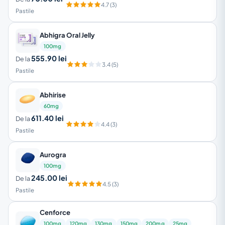
4.7 (3)
Pastile
Abhigra Oral Jelly
100mg
555.90 lei
De la
3.4 (5)
Pastile
Abhirise
60mg
611.40 lei
De la
4.4 (3)
Pastile
Aurogra
100mg
245.00 lei
De la
4.5 (3)
Pastile
Cenforce
100mg
120mg
130mg
150mg
200mg
25mg