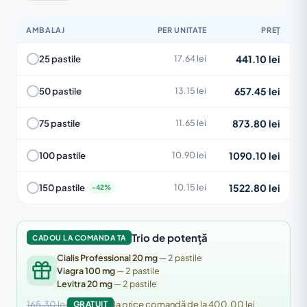
AMBALAJ
PER UNITATE
PREȚ
441.10 lei
25 pastile
17.64 lei
657.45 lei
50 pastile
13.15 lei
873.80 lei
75 pastile
11.65 lei
1090.10 lei
100 pastile
10.90 lei
1522.80 lei
150 pastile
10.15 lei
Trio de potență
CADOU LA COMANDA TA
Cialis Professional 20 mg
— 2 pastile
Viagra 100 mg
— 2 pastile
Levitra 20 mg
— 2 pastile
165.30 lei
GRATUIT
la orice comandă de la 400.00 lei