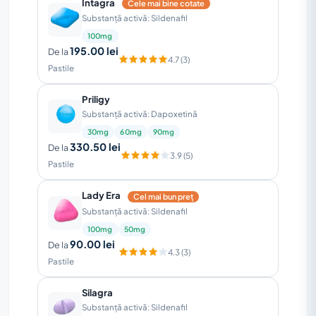
Intagra
Cele mai bine cotate
Substanță activă: Sildenafil
100mg
195.00 lei
De la
4.7 (3)
Pastile
Priligy
Substanță activă: Dapoxetină
30mg
60mg
90mg
330.50 lei
De la
3.9 (5)
Pastile
Lady Era
Cel mai bun preț
Substanță activă: Sildenafil
100mg
50mg
90.00 lei
De la
4.3 (3)
Pastile
Silagra
Substanță activă: Sildenafil