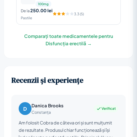
100mg
250.00 lei
De la
3.3 (5)
Pastile
Comparați toate medicamentele pentru
Disfuncția erectilă →
Recenzii și experiențe
Danica Brooks
D
Verificat
Constanța
Am folosit Cobra de câteva ori și sunt mulțumit
de rezultate. Produsul chiar funcționează și își