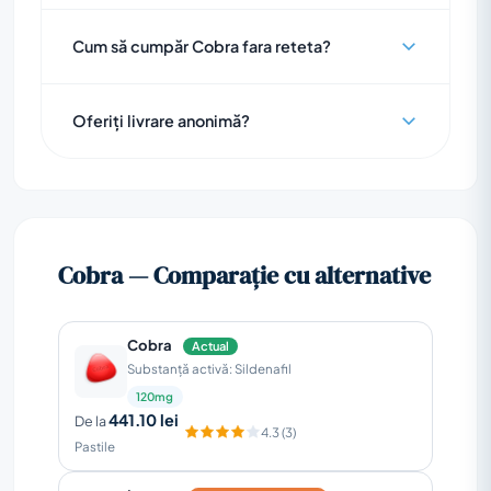
Cum să cumpăr Cobra fara reteta?
Oferiți livrare anonimă?
Cobra — Comparație cu alternative
Cobra
Actual
Substanță activă: Sildenafil
120mg
441.10 lei
De la
4.3 (3)
Pastile