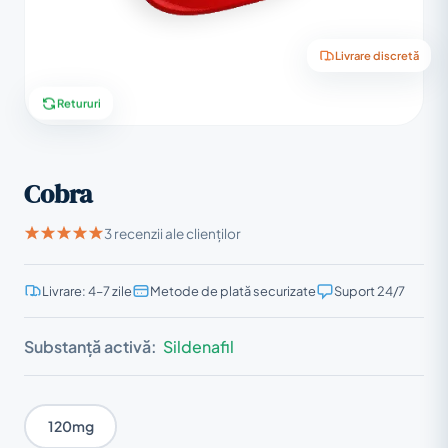
Livrare discretă
Retururi
Cobra
3 recenzii ale clienților
Livrare: 4–7 zile
Metode de plată securizate
Suport 24/7
Substanță activă:
Sildenafil
120mg