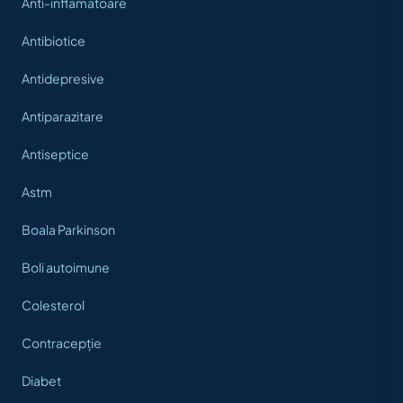
Anti-inflamatoare
Antibiotice
Antidepresive
Antiparazitare
Antiseptice
Astm
Boala Parkinson
Boli autoimune
Colesterol
Contracepție
Diabet