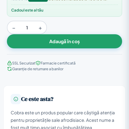
Cadoul este al tău
−
+
Adaugă în coș
SSL Securizat
Farmacie certificată
Garanție de returnare a banilor
Ce este asta?
Cobra este un produs popular care câștigă atenția
pentru proprietățile sale afrodisiace. Acest nume a
fost mult timp asociat cu îmbunătățirea