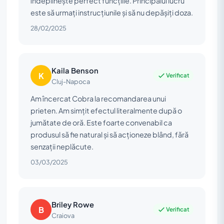
îndeplinește perfect funcțiile. Principalul lucru
este să urmați instrucțiunile și să nu depășiți doza.
28/02/2025
Kaila Benson
K
Verificat
Cluj-Napoca
Am încercat Cobra la recomandarea unui
prieten. Am simțit efectul literalmente după o
jumătate de oră. Este foarte convenabil ca
produsul să fie natural și să acționeze blând, fără
senzații neplăcute.
03/03/2025
Briley Rowe
B
Verificat
Craiova