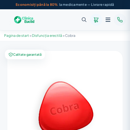
Economisiți până la 80%
la medicamente — Livrare rapidă
Pagina de start
»
Disfuncția erectilă
»
Cobra
Calitate garantată