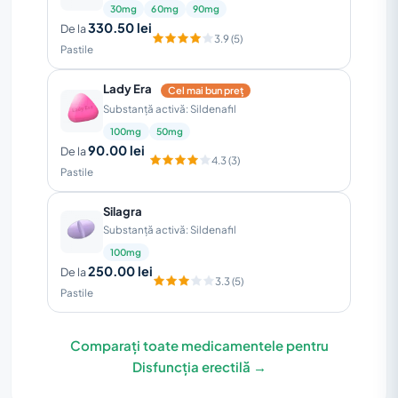
30mg
60mg
90mg
330.50 lei
De la
3.9 (5)
Pastile
Lady Era
Cel mai bun preț
Substanță activă: Sildenafil
100mg
50mg
90.00 lei
De la
4.3 (3)
Pastile
Silagra
Substanță activă: Sildenafil
100mg
250.00 lei
De la
3.3 (5)
Pastile
Comparați toate medicamentele pentru
Disfuncția erectilă →