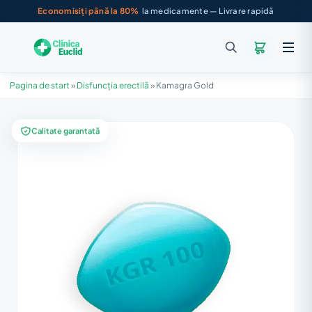
Economisiți până la 80%
la medicamente — Livrare rapidă
Pagina de start
»
Disfuncția erectilă
»
Kamagra Gold
Calitate garantată