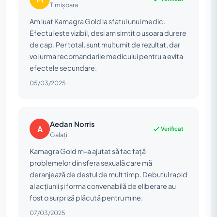
Timișoara
Am luat Kamagra Gold la sfatul unui medic.
Efectul este vizibil, desi am simtit o usoara durere
de cap. Per total, sunt multumit de rezultat, dar
voi urma recomandarile medicului pentru a evita
efectele secundare.
05/03/2025
Aedan Norris
A
Verificat
Galați
Kamagra Gold m-a ajutat să fac față
problemelor din sfera sexuală care mă
deranjează de destul de mult timp. Debutul rapid
al acțiunii și forma convenabilă de eliberare au
fost o surpriză plăcută pentru mine.
07/03/2025