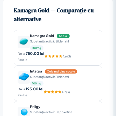
Kamagra Gold — Comparație cu
alternative
Kamagra Gold
Actual
Substanță activă: Sildenafil
100mg
750.00 lei
De la
4.6 (3)
Pastile
Intagra
Cele mai bine cotate
Substanță activă: Sildenafil
100mg
195.00 lei
De la
4.7 (3)
Pastile
Priligy
Substanță activă: Dapoxetină