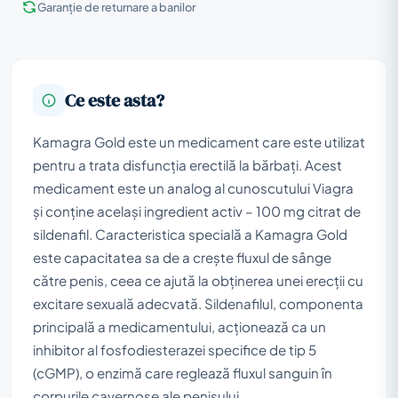
Garanție de returnare a banilor
Ce este asta?
Kamagra Gold este un medicament care este utilizat
pentru a trata disfuncția erectilă la bărbați. Acest
medicament este un analog al cunoscutului Viagra
și conține același ingredient activ – 100 mg citrat de
sildenafil. Caracteristica specială a Kamagra Gold
este capacitatea sa de a crește fluxul de sânge
către penis, ceea ce ajută la obținerea unei erecții cu
excitare sexuală adecvată. Sildenafilul, componenta
principală a medicamentului, acționează ca un
inhibitor al fosfodiesterazei specifice de tip 5
(cGMP), o enzimă care reglează fluxul sanguin în
corpurile cavernose ale penisului.