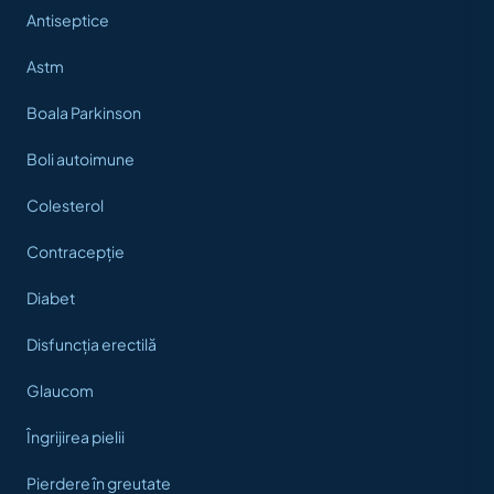
Antiseptice
Astm
Boala Parkinson
Boli autoimune
Colesterol
Contracepție
Diabet
Disfuncția erectilă
Glaucom
Îngrijirea pielii
Pierdere în greutate