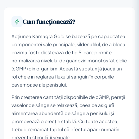
Cum funcționează?
Acțiunea Kamagra Gold se bazează pe capacitatea
componentei sale principale, sildenafilul, de a bloca
enzima fosfodiesteraza de tip 5, care permite
normalizarea nivelului de guanozin monofosfat ciclic
(cGMP) din organism. Această substanță joacă un
rol cheie în reglarea fluxului sanguin în corpurile
cavernoase ale penisului.
Prin creșterea cantității disponibile de cGMP, pereții
vaselor de sânge se relaxează, ceea ce asigură
alimentarea abundentă de sânge a penisului și
promovează o erecție stabilă. Cu toate acestea,
trebuie remarcat faptul că efectul apare numai în
prezența stimulării sexuale.