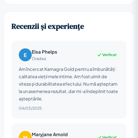
Recenzii și experiențe
Elsa Phelps
E
Verificat
Oradea
Am încercat Kamagra Gold pentru a îmbunătăți
calitatea vieții mele intime. Am fost uimit de
viteza și durabilitatea efectului. Nu mă așteptam
la un asemenea rezultat, dar mi-a îndeplinit toate
așteptările.
04/03/2025
Maryjane Arnold
M
Verificat