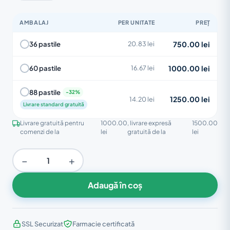
AMBALAJ
PER UNITATE
PREȚ
750.00 lei
36 pastile
20.83 lei
1000.00 lei
60 pastile
16.67 lei
88 pastile
1250.00 lei
14.20 lei
Livrare standard gratuită
Livrare gratuită pentru
1000.00
, livrare expresă
1500.00
comenzi de la
lei
gratuită de la
lei
−
+
Adaugă în coș
SSL Securizat
Farmacie certificată