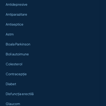
Antidepresive
Antiparazitare
Antiseptice
Astm
Boala Parkinson
Boli autoimune
Colesterol
Contracepție
Diabet
Disfuncția erectilă
Glaucom