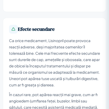
Efecte secundare
Ca orice medicament, Lisinopril poate provoca
reacții adverse, deși majoritatea oamenilor îl
tolerează bine. Cele mai frecvente efecte secundare
sunt durerile de cap, amețelile și oboseala, care apar
de obicei la începutul tratamentului și dispar pe
măsură ce organismul se adaptează la medicament.
Uneori pot apărea tuse uscată și tulburări digestive,
cum ar fi greața și diareea.
În cazuri rare, pot apărea reacții mai grave, cum ar fi
angioedem (umflarea feței, buzelor, limbii sau
gâtului), care necesită asistență medicală imediată.