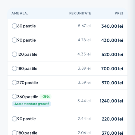
AMBALAJ
PER UNITATE
PREȚ
340.00 lei
60 pastile
5.67 lei
430.00 lei
90 pastile
4.78 lei
520.00 lei
120 pastile
4.33 lei
700.00 lei
180 pastile
3.89 lei
970.00 lei
270 pastile
3.59 lei
360 pastile
1240.00 lei
3.44 lei
Livrare standard gratuită
220.00 lei
90 pastile
2.44 lei
370.00 lei
180 pastile
2.06 lei