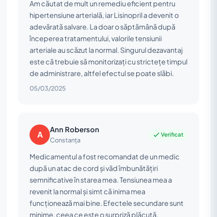
Am căutat de mult un remediu eficient pentru
hipertensiune arterială, iar Lisinopril a devenit o
adevărată salvare. La doar o săptămână după
începerea tratamentului, valorile tensiunii
arteriale au scăzut la normal. Singurul dezavantaj
este că trebuie să monitorizați cu strictețe timpul
de administrare, altfel efectul se poate slăbi.
05/03/2025
Ann Roberson
A
Verificat
Constanța
Medicamentul a fost recomandat de un medic
după un atac de cord și văd îmbunătățiri
semnificative în starea mea. Tensiunea mea a
revenit la normal și simt că inima mea
funcționează mai bine. Efectele secundare sunt
minime, ceea ce este o surpriză plăcută,