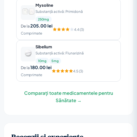
Mysoline
Substanță activă: Primidonă
250mg
205.00 lei
De la
4.4 (3)
Comprimate
Sibelium
Substanță activă: Flunarizină
10mg
5mg
180.00 lei
De la
4.5 (3)
Comprimate
Comparați toate medicamentele pentru
Sănătate →