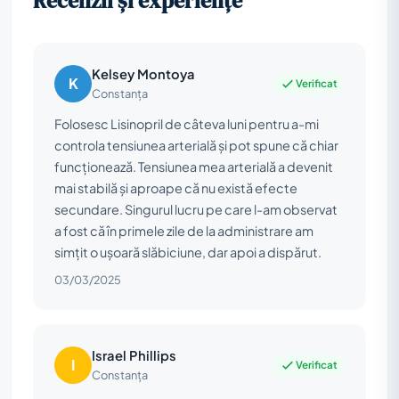
Recenzii și experiențe
Kelsey Montoya
K
Verificat
Constanța
Folosesc Lisinopril de câteva luni pentru a-mi
controla tensiunea arterială și pot spune că chiar
funcționează. Tensiunea mea arterială a devenit
mai stabilă și aproape că nu există efecte
secundare. Singurul lucru pe care l-am observat
a fost că în primele zile de la administrare am
simțit o ușoară slăbiciune, dar apoi a dispărut.
03/03/2025
Israel Phillips
I
Verificat
Constanța