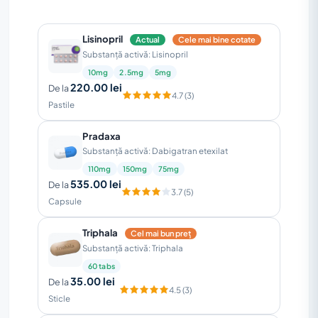
Lisinopril
Actual
Cele mai bine cotate
Substanță activă: Lisinopril
10mg
2.5mg
5mg
220.00 lei
De la
4.7 (3)
Pastile
Pradaxa
Substanță activă: Dabigatran etexilat
110mg
150mg
75mg
535.00 lei
De la
3.7 (5)
Capsule
Triphala
Cel mai bun preț
Substanță activă: Triphala
60 tabs
35.00 lei
De la
4.5 (3)
Sticle