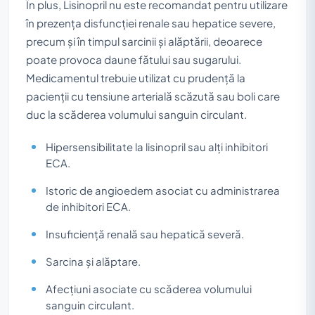
În plus, Lisinopril nu este recomandat pentru utilizare
în prezența disfuncției renale sau hepatice severe,
precum și în timpul sarcinii și alăptării, deoarece
poate provoca daune fătului sau sugarului.
Medicamentul trebuie utilizat cu prudență la
pacienții cu tensiune arterială scăzută sau boli care
duc la scăderea volumului sanguin circulant.
Hipersensibilitate la lisinopril sau alți inhibitori
ECA.
Istoric de angioedem asociat cu administrarea
de inhibitori ECA.
Insuficiență renală sau hepatică severă.
Sarcina și alăptare.
Afecțiuni asociate cu scăderea volumului
sanguin circulant.