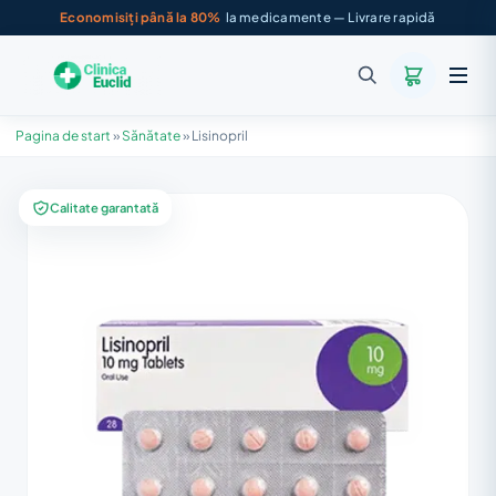
Economisiți până la 80%
la medicamente — Livrare rapidă
Pagina de start
»
Sănătate
»
Lisinopril
Calitate garantată