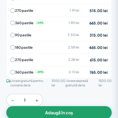
515.00 lei
270 pastile
1.91 lei
665.00 lei
360 pastile
1.85 lei
315.00 lei
90 pastile
3.50 lei
465.00 lei
180 pastile
2.58 lei
615.00 lei
270 pastile
2.28 lei
765.00 lei
360 pastile
2.13 lei
Livrare gratuită pentru
1000.00
, livrare expresă
1500.00
comenzi de la
lei
gratuită de la
lei
−
+
Adaugă în coș