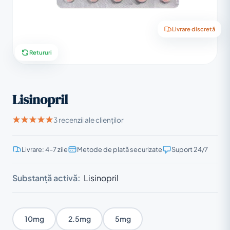
Livrare discretă
Retururi
Lisinopril
3 recenzii ale clienților
Livrare: 4–7 zile
Metode de plată securizate
Suport 24/7
Substanță activă:
Lisinopril
10mg
2.5mg
5mg