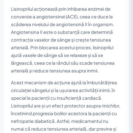
Lisinoprilul acţionează prin inhibarea enzimei de
conversie a angiotensinei (ACE), ceea ce duce la
scăderea nivelului de angiotensină II în organism.
Angiotensina II este o substanță care determină
contracția vaselor de sânge și crește tensiunea
arterială. Prin blocarea acestui proces, lisinoprilul
ajută vasele de sânge să se relaxeze și să se
lărgească, ceea ce la rândul său scade tensiunea
arterială și reduce tensiunea asupra inimii.
Acest mecanism de acțiune ajută la îmbunătățirea
circulației sângelui și la ușurarea activității inimii, în
special la pacienții cu insuficiență cardiacă.
Lisinoprilul are și un efect protector asupra rinichilor,
încetinind progresia bolilor acestora la pacienții cu
nefropatie diabetică. Astfel, medicamentul nu
numai că reduce tensiunea arterială, dar previne și