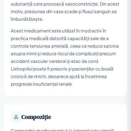
substanță care provoacă vasoconstricție. Din acest
motiv, presiunea din vase scade și fluxul sanguin se
îmbunătățește.
Acest medicament este utilizat în mod activ în
practica medicală datorită capacității sale de a
controla tensiunea arterială, ceea ce reduce sarcina
asupra inimii și reduce riscul de complicații precum
accident vascular cerebral și atac de cord.
Lisinoprilul poate fi prescris și pacienților cu boală
cronică de rinichi, deoarece ajută la încetinirea
progresiei insuficienței renale.
Compoziţie
Compoziția medicamentului Lisinopril este simplă,