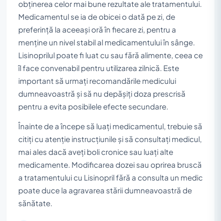
obținerea celor mai bune rezultate ale tratamentului.
Medicamentul se ia de obicei o dată pe zi, de
preferință la aceeași oră în fiecare zi, pentru a
menține un nivel stabil al medicamentului în sânge.
Lisinoprilul poate fi luat cu sau fără alimente, ceea ce
îl face convenabil pentru utilizarea zilnică. Este
important să urmați recomandările medicului
dumneavoastră și să nu depășiți doza prescrisă
pentru a evita posibilele efecte secundare.
Înainte de a începe să luați medicamentul, trebuie să
citiți cu atenție instrucțiunile și să consultați medicul,
mai ales dacă aveți boli cronice sau luați alte
medicamente. Modificarea dozei sau oprirea bruscă
a tratamentului cu Lisinopril fără a consulta un medic
poate duce la agravarea stării dumneavoastră de
sănătate.