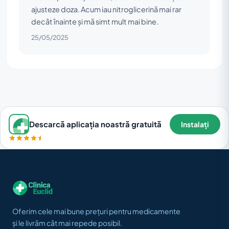
ajusteze doza. Acum iau nitroglicerină mai rar
decât înainte și mă simt mult mai bine.
25/05/2025
Descarcă aplicația noastră gratuită
Instalați
Oferim cele mai bune prețuri pentru medicamente
și le livrăm cât mai repede posibil.