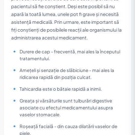
pacientul să fie conștient. Deși este posibil să nu
apară la toată lumea, unele pot fi grave și necesită
asistență medicală. Prin urmare, este important să
fiți conștienți de posibilele reacții ale organismului la
administrarea acestui medicament.
Durere de cap - frecventă, mai ales la începutul
tratamentului.
Amețeli și senzație de slăbiciune - mai ales la
ridicarea rapidă din poziția culcat.
Tahicardia este o bătaie rapidă a inimii.
Greața și vărsăturile sunt tulburări digestive
asociate cu efectul medicamentului asupra
vaselor stomacale.
Roșeață facială - din cauza dilatării vaselor de
piele.