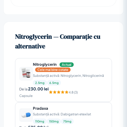
Nitroglycerin — Comparație cu
alternative
Nitroglycerin
Actual
Cele mai bine cotate
Substanță activă: Nitroglycerin, Nitroglicerină
2.5mg
6.5mg
230.00 lei
De la
4.8 (3)
Capsule
Pradaxa
Substanță activă: Dabigatran etexilat
110mg
150mg
75mg