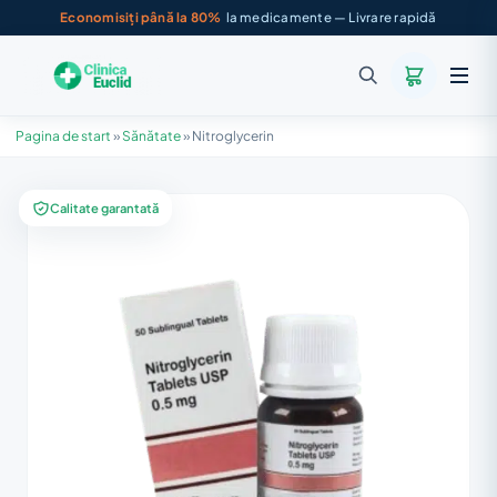
Economisiți până la 80%
la medicamente — Livrare rapidă
Pagina de start
»
Sănătate
»
Nitroglycerin
Calitate garantată