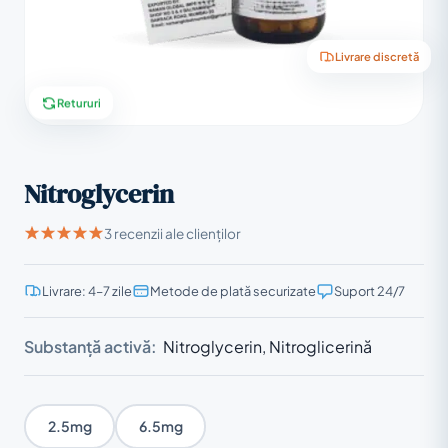
Livrare discretă
Retururi
Nitroglycerin
3 recenzii ale clienților
Livrare: 4–7 zile
Metode de plată securizate
Suport 24/7
Substanță activă:
Nitroglycerin, Nitroglicerină
2.5mg
6.5mg