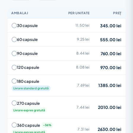
AMBALAJ
PER UNITATE
PREȚ
345.00 lei
30 capsule
11.50 lei
555.00 lei
60 capsule
9.25 lei
760.00 lei
90 capsule
8.44 lei
970.00 lei
120 capsule
8.08 lei
180 capsule
1385.00 lei
7.69 lei
Livrare standard gratuită
270 capsule
2010.00 lei
7.44 lei
Livrare expres gratuită
360 capsule
2630.00 lei
7.31 lei
Livrare expres gratuită