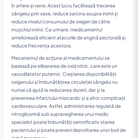
în artere și vene. Acest lucru facilitează trecerea
sângelui prin vase, reduce sarcina asupra inimii și
reduce nivelul consumului de oxigen de către
mușchiul inimii. Ca urmare, medicamentul
ameliorează eficient atacurile de angină pectorală și
reduce frecvența acestora.
Mecanismul de acțiune al medicamentului se
bazează pe eliberarea de oxid nitric, care este un
vasodilatator puternic. Creșterea disponibilității
oxigenului și îmbunătățirea circulației sângelui nu
numai că ajută la reducerea durerii, dar și la
prevenirea infarctului miocardic și a altor complicații
cardiovasculare. Astfel, administrarea regulată de
nitroglicerină sub supravegherea unui medic
specialist poate îmbunătăți semnificativ starea
pacientului și poate preveni dezvoltarea unor boli de
inimă mai grave.