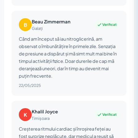
Beau Zimmerman
B
Verificat
Galați
Când am început să iau nitroglicerină, am
observat o îmbunătățire în primele zile. Senzația
de presiune a dispărut și mă simt mult mai bine în
timpul activității fizice. Doar durerile de cap mă
deranjează uneori, dar în timp au devenit mai
puțin frecvente.
22/05/2025
Khalil Joyce
K
Verificat
Timișoara
Creșterea ritmului cardiac și înroșirea feței au
fost surprize neplăcute, dar medicul a reușit să