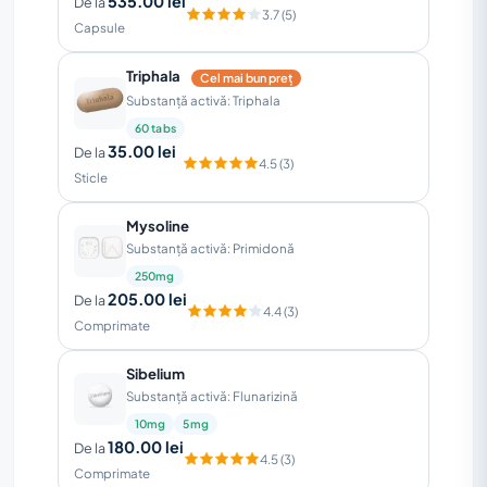
535.00 lei
De la
3.7 (5)
Capsule
Triphala
Cel mai bun preț
Substanță activă: Triphala
60 tabs
35.00 lei
De la
4.5 (3)
Sticle
Mysoline
Substanță activă: Primidonă
250mg
205.00 lei
De la
4.4 (3)
Comprimate
Sibelium
Substanță activă: Flunarizină
10mg
5mg
180.00 lei
De la
4.5 (3)
Comprimate