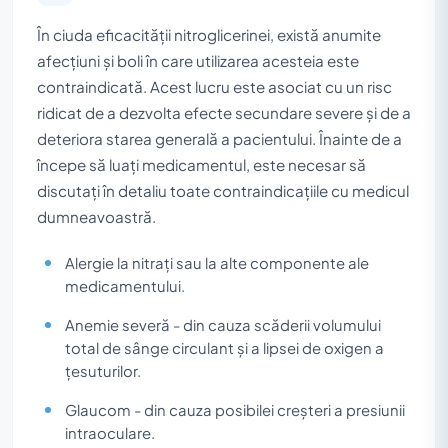
În ciuda eficacității nitroglicerinei, există anumite
afecțiuni și boli în care utilizarea acesteia este
contraindicată. Acest lucru este asociat cu un risc
ridicat de a dezvolta efecte secundare severe și de a
deteriora starea generală a pacientului. Înainte de a
începe să luați medicamentul, este necesar să
discutați în detaliu toate contraindicațiile cu medicul
dumneavoastră.
Alergie la nitrați sau la alte componente ale
medicamentului.
Anemie severă - din cauza scăderii volumului
total de sânge circulant și a lipsei de oxigen a
țesuturilor.
Glaucom - din cauza posibilei creșteri a presiunii
intraoculare.