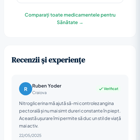
Comparați toate medicamentele pentru
Sănătate →
Recenzii și experiențe
Ruben Yoder
R
Verificat
Craiova
Nitroglicerina mă ajută să-mi controlez angina
pectorală și nu mai simt dureri constante în piept.
Această ușurare îmi permite să duc un stil de viață
mai activ.
22/05/2025