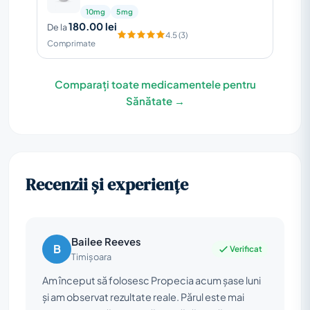
10mg
5mg
180.00 lei
De la
4.5 (3)
Comprimate
Comparați toate medicamentele pentru
Sănătate →
Recenzii și experiențe
Bailee Reeves
B
Verificat
Timișoara
Am început să folosesc Propecia acum șase luni
și am observat rezultate reale. Părul este mai