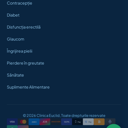
Contracepție
Diabet
Disfuncția erectilă
Glaucom
Îngrijirea pielii
Pierdere în greutate
Sănătate
Suplimente Alimentare
© 2026 Clinica Euclid, Toate drepturile rezervate
₿

VISA
JCB
G
AMEX
SEPA
Pay
Pay
DISCOVER