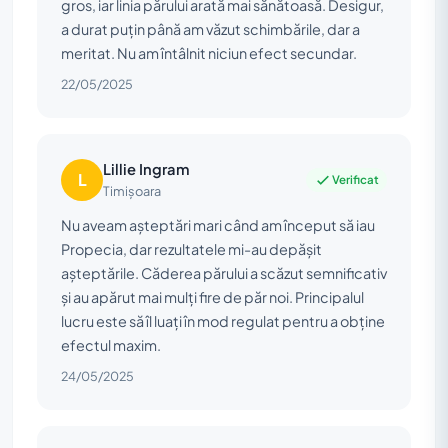
gros, iar linia părului arată mai sănătoasă. Desigur,
a durat puțin până am văzut schimbările, dar a
meritat. Nu am întâlnit niciun efect secundar.
22/05/2025
Lillie Ingram
L
Verificat
Timișoara
Nu aveam așteptări mari când am început să iau
Propecia, dar rezultatele mi-au depășit
așteptările. Căderea părului a scăzut semnificativ
și au apărut mai mulți fire de păr noi. Principalul
lucru este să îl luați în mod regulat pentru a obține
efectul maxim.
24/05/2025