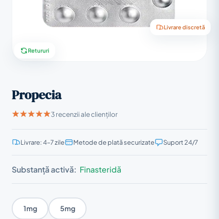
Livrare discretă
Retururi
Propecia
3 recenzii ale clienților
Livrare: 4–7 zile
Metode de plată securizate
Suport 24/7
Substanță activă:
Finasteridă
1mg
5mg