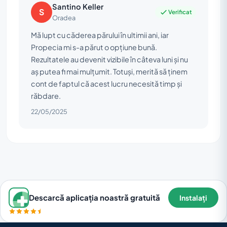
Santino Keller
S
Verificat
Oradea
Mă lupt cu căderea părului în ultimii ani, iar
Propecia mi s-a părut o opțiune bună.
Rezultatele au devenit vizibile în câteva luni și nu
aș putea fi mai mulțumit. Totuși, merită să ținem
cont de faptul că acest lucru necesită timp și
răbdare.
22/05/2025
Descarcă aplicația noastră gratuită
Instalați