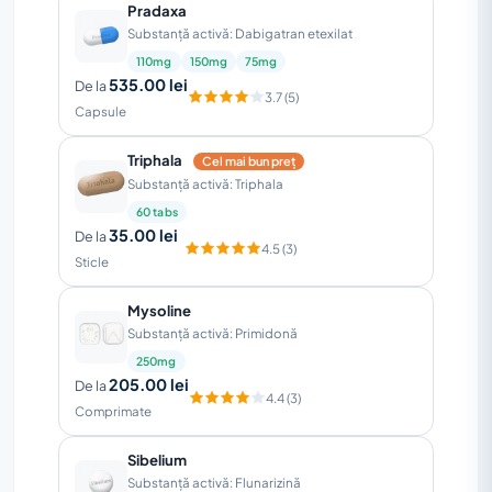
Pradaxa
Substanță activă: Dabigatran etexilat
110mg
150mg
75mg
535.00 lei
De la
3.7 (5)
Capsule
Triphala
Cel mai bun preț
Substanță activă: Triphala
60 tabs
35.00 lei
De la
4.5 (3)
Sticle
Mysoline
Substanță activă: Primidonă
250mg
205.00 lei
De la
4.4 (3)
Comprimate
Sibelium
Substanță activă: Flunarizină