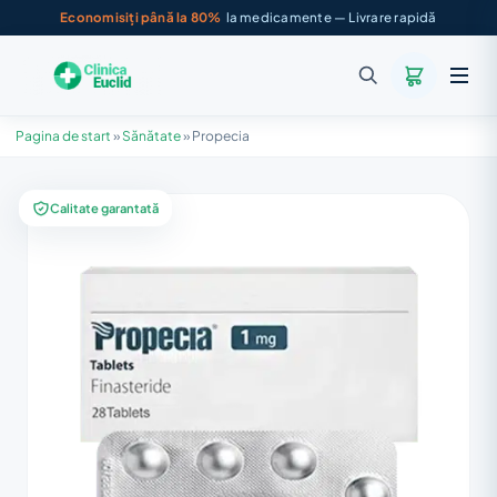
Economisiți până la 80%
la medicamente — Livrare rapidă
Pagina de start
»
Sănătate
»
Propecia
Calitate garantată