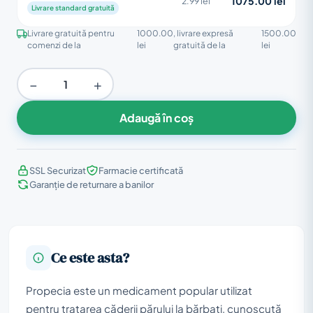
1075.00 lei
2.99 lei
Livrare standard gratuită
Livrare gratuită pentru
1000.00
, livrare expresă
1500.00
comenzi de la
lei
gratuită de la
lei
−
+
Adaugă în coș
SSL Securizat
Farmacie certificată
Garanție de returnare a banilor
Ce este asta?
Propecia este un medicament popular utilizat
pentru tratarea căderii părului la bărbați, cunoscută