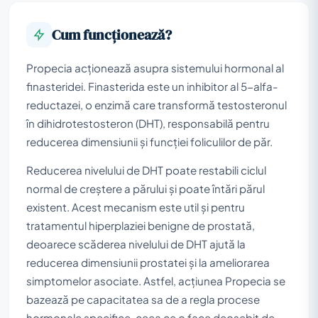
Cum funcționează?
Propecia acționează asupra sistemului hormonal al
finasteridei. Finasterida este un inhibitor al 5-alfa-
reductazei, o enzimă care transformă testosteronul
în dihidrotestosteron (DHT), responsabilă pentru
reducerea dimensiunii și funcției foliculilor de păr.
Reducerea nivelului de DHT poate restabili ciclul
normal de creștere a părului și poate întări părul
existent. Acest mecanism este util și pentru
tratamentul hiperplaziei benigne de prostată,
deoarece scăderea nivelului de DHT ajută la
reducerea dimensiunii prostatei și la ameliorarea
simptomelor asociate. Astfel, acțiunea Propecia se
bazează pe capacitatea sa de a regla procese
hormonale specifice, ceea ce o face deosebit de