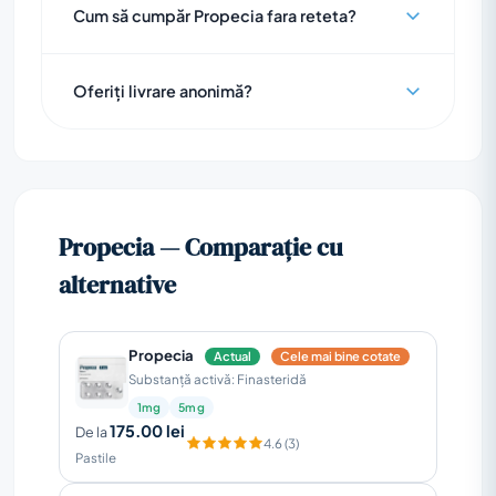
Cum să cumpăr Propecia fara reteta?
Oferiți livrare anonimă?
Propecia — Comparație cu
alternative
Propecia
Actual
Cele mai bine cotate
Substanță activă: Finasteridă
1mg
5mg
175.00 lei
De la
4.6 (3)
Pastile