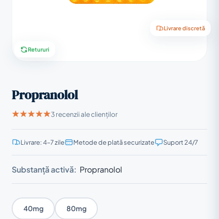
Livrare discretă
Retururi
Propranolol
3 recenzii ale clienților
Livrare: 4–7 zile
Metode de plată securizate
Suport 24/7
Substanță activă:
Propranolol
40mg
80mg