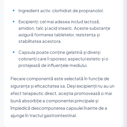
Ingredient activ: clorhidrat de propranolol.
Excipienți: cel mai adesea includ lactoză,
amidon, talc și acid stearic. Aceste substanțe
asigură formarea tabletelor, rezistența și
stabilitatea acestora.
Capsula poate conține gelatină și diverși
coloranți care îi sporesc aspectul estetic și o
protejează de influențele mediului.
Fiecare componentă este selectată în funcție de
siguranța și eficacitatea sa. Deși excipienții nu au un
efect terapeutic direct, aceștia promovează o mai
bună absorbție a componentei principale și
împiedică descompunerea capsulei înainte de a
ajunge în tractul gastrointestinal.