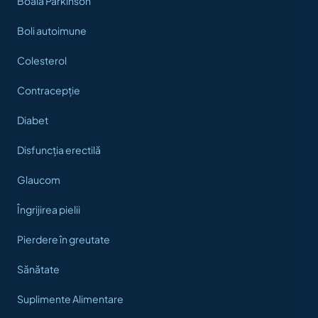
Boala Parkinson
Boli autoimune
Colesterol
Contracepție
Diabet
Disfuncția erectilă
Glaucom
Îngrijirea pielii
Pierdere în greutate
Sănătate
Suplimente Alimentare