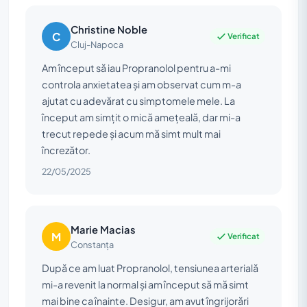
Christine Noble
C
Verificat
Cluj-Napoca
Am început să iau Propranolol pentru a-mi
controla anxietatea și am observat cum m-a
ajutat cu adevărat cu simptomele mele. La
început am simțit o mică amețeală, dar mi-a
trecut repede și acum mă simt mult mai
încrezător.
22/05/2025
Marie Macias
M
Verificat
Constanța
După ce am luat Propranolol, tensiunea arterială
mi-a revenit la normal și am început să mă simt
mai bine ca înainte. Desigur, am avut îngrijorări