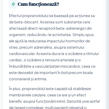
Cum funcționează?
Efectul propranololului se bazează pe acțiunea sa
de beta-blocant. Acestea sunt substanțe care
afectează direct receptorii beta-adrenergici din
organism, reducându-le activitatea. Simplu spus,
ele ajută la reducerea impactului hormonilor de
stres, precum adrenalina, asupra sistemului
cardiovascular. Aceasta duce la o scădere a ritmului
cardiac, o scădere a tensiunii arteriale și o
îmbunătățire a vascularizației miocardice, ceea ce
este deosebit de important în boli precum boala
coronariană și aritmia.
În plus, propranololul este capabil să stabilizeze
membranele celulare, ceea ce are și un efect
benefic asupra funcționării inimii. Datorită unei astfel
de terapii complexe, mulți pacienți observă o