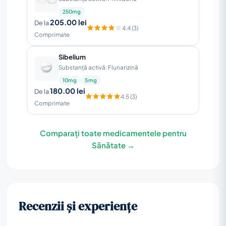
250mg
205.00 lei
De la
4.4 (3)
Comprimate
Sibelium
Substanță activă: Flunarizină
10mg
5mg
180.00 lei
De la
4.5 (3)
Comprimate
Comparați toate medicamentele pentru
Sănătate →
Recenzii și experiențe