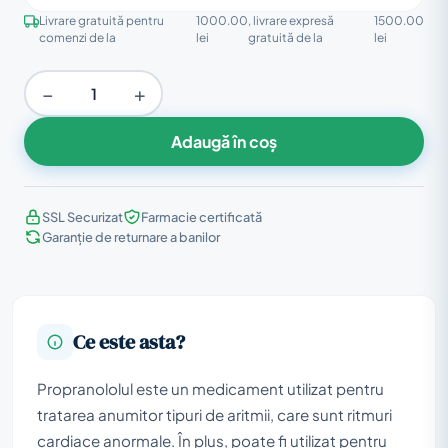
Livrare gratuită pentru
1000.00
, livrare expresă
1500.00
comenzi de la
lei
gratuită de la
lei
−
+
Adaugă în coș
SSL Securizat
Farmacie certificată
Garanție de returnare a banilor
Ce este asta?
Propranololul este un medicament utilizat pentru
tratarea anumitor tipuri de aritmii, care sunt ritmuri
cardiace anormale. În plus, poate fi utilizat pentru