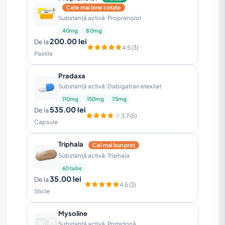
Cele mai bine cotate
Substanță activă: Propranolol
40mg
80mg
200.00 lei
De la
4.5 (3)
Pastile
Pradaxa
Substanță activă: Dabigatran etexilat
110mg
150mg
75mg
535.00 lei
De la
3.7 (5)
Capsule
Triphala
Cel mai bun preț
Substanță activă: Triphala
60 tabs
35.00 lei
De la
4.5 (3)
Sticle
Mysoline
Substanță activă: Primidonă