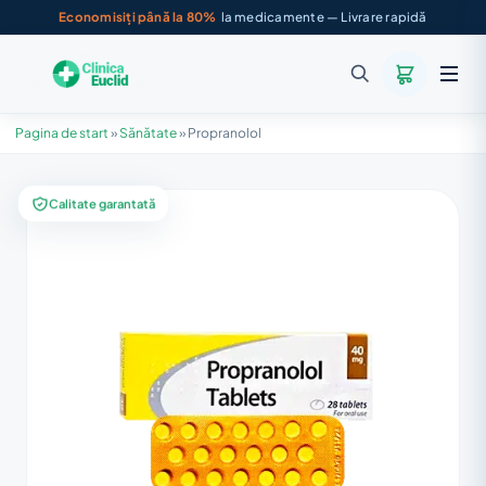
Economisiți până la 80%
la medicamente — Livrare rapidă
Pagina de start
»
Sănătate
»
Propranolol
Calitate garantată