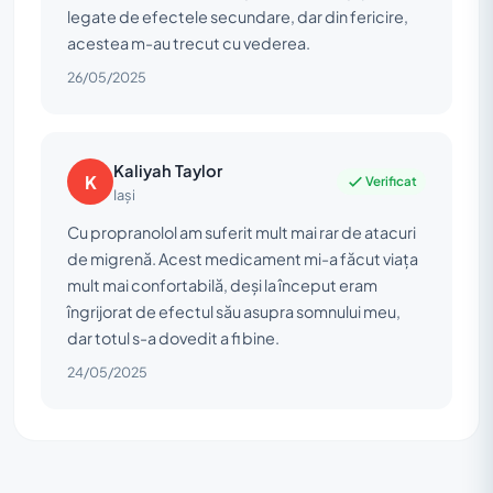
legate de efectele secundare, dar din fericire,
acestea m-au trecut cu vederea.
26/05/2025
Kaliyah Taylor
K
Verificat
Iași
Cu propranolol am suferit mult mai rar de atacuri
de migrenă. Acest medicament mi-a făcut viața
mult mai confortabilă, deși la început eram
îngrijorat de efectul său asupra somnului meu,
dar totul s-a dovedit a fi bine.
24/05/2025