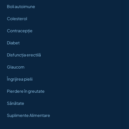
Boli autoimune
Colesterol
Contracepție
Diabet
Disfuncția erectilă
Glaucom
Îngrijirea pielii
Pierdere în greutate
Sănătate
Suplimente Alimentare