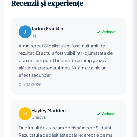
Recenzii și experiențe
Jadon Franklin
J
Verificat
Iași
Am încercat Sildalist și am fost mulțumit de
rezultat. Efectul a fost vizibil într-o jumătate de
oră și m-am putut bucura de un timp grozav
alături de partenerul meu. Nu am avut niciun
efect secundar.
04/03/2025
Hayley Madden
H
Verificat
Craiova
După multă ezitare am decis să încerc Sildalist.
Rezultatul a depășit așteptările: erecție de mai