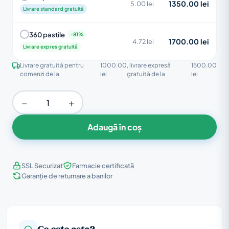
1350.00 lei
5.00 lei
Livrare standard gratuită
360 pastile
1700.00 lei
4.72 lei
Livrare expres gratuită
Livrare gratuită pentru
1000.00
, livrare expresă
1500.00
comenzi de la
lei
gratuită de la
lei
−
+
Adaugă în coș
SSL Securizat
Farmacie certificată
Garanție de returnare a banilor