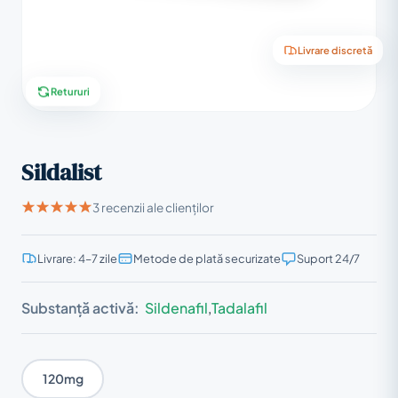
Livrare discretă
Retururi
Sildalist
3 recenzii ale clienților
Livrare: 4–7 zile
Metode de plată securizate
Suport 24/7
Substanță activă:
Sildenafil
,
Tadalafil
120mg