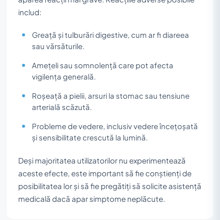
includ:
Greață și tulburări digestive, cum ar fi diareea
sau vărsăturile.
Amețeli sau somnolență care pot afecta
vigilența generală.
Roșeață a pielii, arsuri la stomac sau tensiune
arterială scăzută.
Probleme de vedere, inclusiv vedere încețoșată
și sensibilitate crescută la lumină.
Deși majoritatea utilizatorilor nu experimentează
aceste efecte, este important să fie conștienți de
posibilitatea lor și să fie pregătiți să solicite asistență
medicală dacă apar simptome neplăcute.