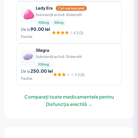
Lady Era
Cel mai bun preț
Substanță activă: Sildenafil
100mg
50mg
90.00 lei
De la
4.3 (3)
Pastile
Silagra
Substanță activă: Sildenafil
100mg
250.00 lei
De la
3.3 (5)
Pastile
Comparați toate medicamentele pentru
Disfuncția erectilă →