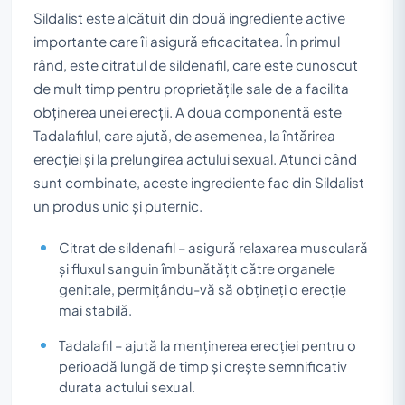
Sildalist este alcătuit din două ingrediente active
importante care îi asigură eficacitatea. În primul
rând, este citratul de sildenafil, care este cunoscut
de mult timp pentru proprietățile sale de a facilita
obținerea unei erecții. A doua componentă este
Tadalafilul, care ajută, de asemenea, la întărirea
erecției și la prelungirea actului sexual. Atunci când
sunt combinate, aceste ingrediente fac din Sildalist
un produs unic și puternic.
Citrat de sildenafil – asigură relaxarea musculară
și fluxul sanguin îmbunătățit către organele
genitale, permițându-vă să obțineți o erecție
mai stabilă.
Tadalafil – ajută la menținerea erecției pentru o
perioadă lungă de timp și crește semnificativ
durata actului sexual.