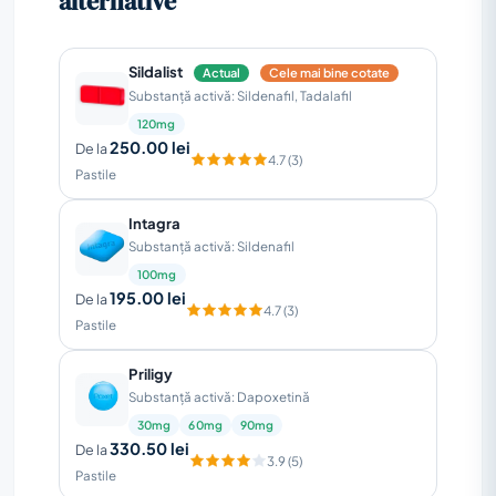
alternative
Sildalist
Actual
Cele mai bine cotate
Substanță activă: Sildenafil, Tadalafil
120mg
250.00 lei
De la
4.7 (3)
Pastile
Intagra
Substanță activă: Sildenafil
100mg
195.00 lei
De la
4.7 (3)
Pastile
Priligy
Substanță activă: Dapoxetină
30mg
60mg
90mg
330.50 lei
De la
3.9 (5)
Pastile