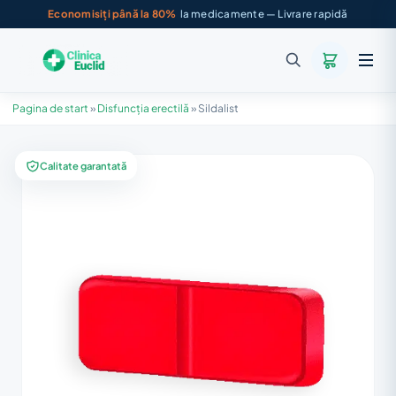
Economisiți până la 80%
la medicamente — Livrare rapidă
Pagina de start
»
Disfuncția erectilă
»
Sildalist
Calitate garantată