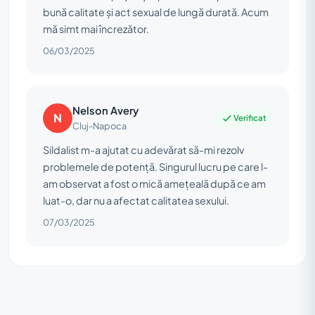
bună calitate și act sexual de lungă durată. Acum
mă simt mai încrezător.
06/03/2025
Nelson Avery
N
Verificat
Cluj-Napoca
Sildalist m-a ajutat cu adevărat să-mi rezolv
problemele de potență. Singurul lucru pe care l-
am observat a fost o mică amețeală după ce am
luat-o, dar nu a afectat calitatea sexului.
07/03/2025