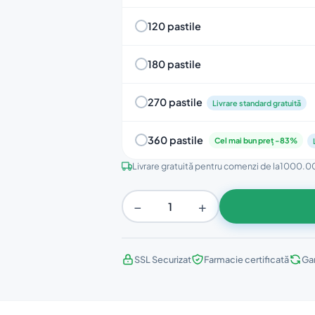
120 pastile
180 pastile
270 pastile
Livrare standard gratuită
360 pastile
Cel mai bun preț -83%
Livrare gratuită pentru comenzi de la
1000.00
−
+
SSL Securizat
Farmacie certificată
Gar