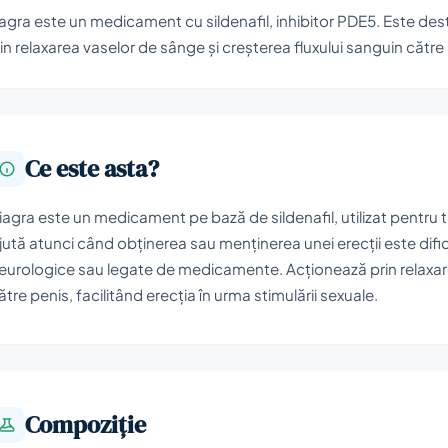
agra este un medicament cu sildenafil, inhibitor PDE5. Este desti
in relaxarea vaselor de sânge și creșterea fluxului sanguin către 
Ce este asta?
iagra este un medicament pe bază de sildenafil, utilizat pentru tr
jută atunci când obținerea sau menținerea unei erecții este dific
eurologice sau legate de medicamente. Acționează prin relaxare
ătre penis, facilitând erecția în urma stimulării sexuale.
Compoziţie