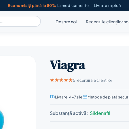
Economisiți până la 80%
la medicamente — Livrare rapidă
Despre noi
Recenziile clienților no
Viagra
5 recenzii ale clienților
Livrare: 4–7 zile
Metode de plată secur
Substanță activă:
Sildenafil