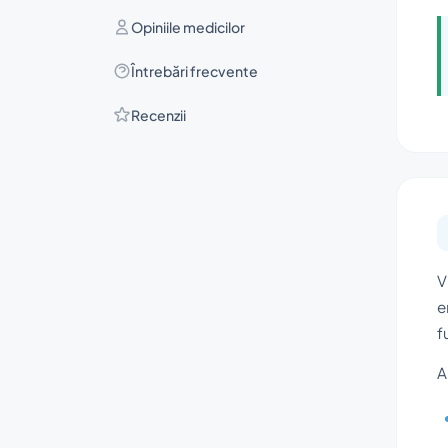
Opiniile medicilor
Întrebări frecvente
Recenzii
V
e
f
A