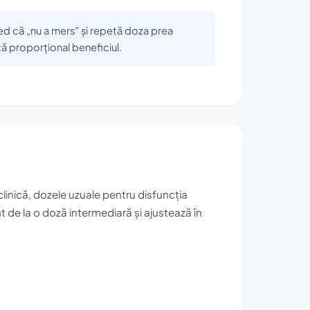
red că „nu a mers” și repetă doza prea
ă proporțional beneficiul.
 clinică, dozele uzuale pentru disfuncția
 de la o doză intermediară și ajustează în