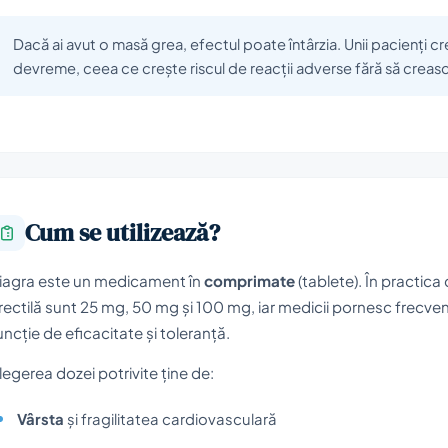
Dacă ai avut o masă grea, efectul poate întârzia. Unii pacienți c
devreme, ceea ce crește riscul de reacții adverse fără să creasc
Cum se utilizează?
iagra este un medicament în
comprimate
(tablete). În practica
rectilă sunt 25 mg, 50 mg și 100 mg, iar medicii pornesc frecvent
uncție de eficacitate și toleranță.
legerea dozei potrivite ține de:
Vârsta
și fragilitatea cardiovasculară