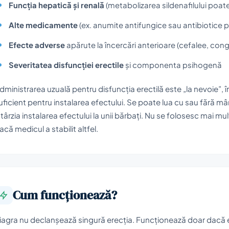
Funcția hepatică și renală
(metabolizarea sildenafilului poate 
Alte medicamente
(ex. anumite antifungice sau antibiotice po
Efecte adverse
apărute la încercări anterioare (cefalee, cong
Severitatea disfuncției erectile
și componenta psihogenă
dministrarea uzuală pentru disfuncția erectilă este „la nevoie”, î
uficient pentru instalarea efectului. Se poate lua cu sau fără m
ntârzia instalarea efectului la unii bărbați. Nu se folosesc mai mu
acă medicul a stabilit altfel.
Cum funcționează?
iagra nu declanșează singură erecția. Funcționează doar dacă e