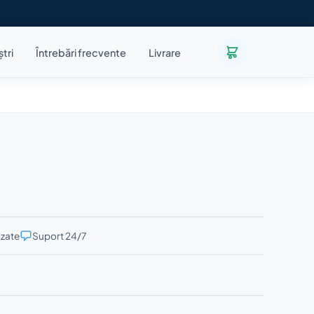
ștri
Întrebări frecvente
Livrare
izate
Suport 24/7