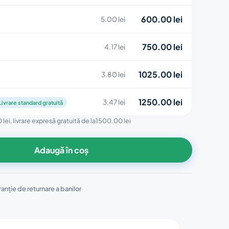
600.00 lei
5.00 lei
750.00 lei
4.17 lei
1025.00 lei
3.80 lei
1250.00 lei
3.47 lei
Livrare standard gratuită
 lei
, livrare expresă gratuită de la
1500.00 lei
Adaugă în coș
anție de returnare a banilor