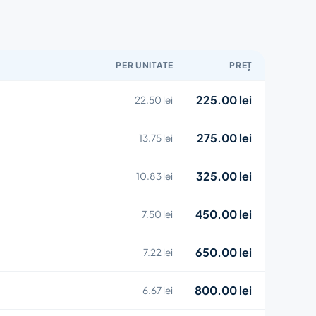
PER UNITATE
PREȚ
225.00 lei
22.50 lei
275.00 lei
13.75 lei
325.00 lei
10.83 lei
450.00 lei
7.50 lei
650.00 lei
7.22 lei
800.00 lei
6.67 lei