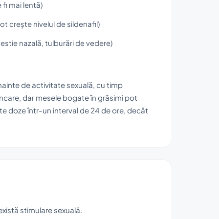
fi mai lentă)
t crește nivelul de sildenafil)
estie nazală, tulburări de vedere)
nainte de activitate sexuală, cu timp
âncare, dar mesele bogate în grăsimi pot
lte doze într-un interval de 24 de ore, decât
xistă stimulare sexuală.