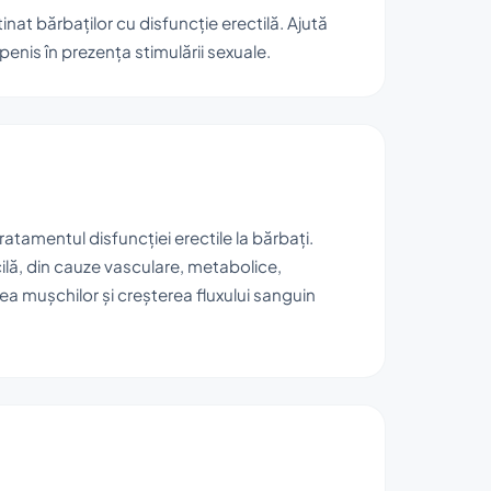
nat bărbaților cu disfuncție erectilă. Ajută
penis în prezența stimulării sexuale.
atamentul disfuncției erectile la bărbați.
ilă, din cauze vasculare, metabolice,
a mușchilor și creșterea fluxului sanguin