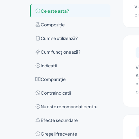
Vi
Ce este asta?
pr
Compoziţie
Cum se utilizează?
Cum funcționează?
Indicatii
V
A
Comparație
n
c
Contraindicatii
Nu este recomandat pentru
Efecte secundare
Greșeli frecvente