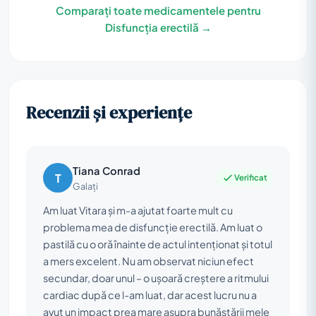
Comparați toate medicamentele pentru
Disfuncția erectilă →
Recenzii și experiențe
Tiana Conrad
T
Verificat
Galați
Am luat Vitara și m-a ajutat foarte mult cu
problema mea de disfuncție erectilă. Am luat o
pastilă cu o oră înainte de actul intenționat și totul
a mers excelent. Nu am observat niciun efect
secundar, doar unul – o ușoară creștere a ritmului
cardiac după ce l-am luat, dar acest lucru nu a
avut un impact prea mare asupra bunăstării mele