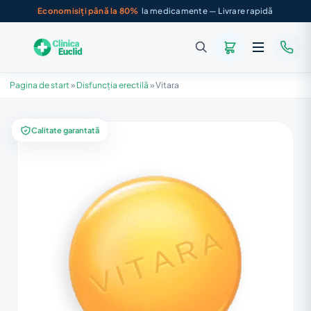
Economisiți până la 80%
la medicamente — Livrare rapidă
Pagina de start
»
Disfuncția erectilă
»
Vitara
Calitate garantată