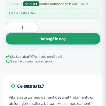
165.30 lei
GRATUIT
la orice comandă de la 400.00 lei
Cadoul este al tău
−
+
Adaugă în coș
SSL Securizat
Farmacie certificată
Garanție de returnare a banilor
Ce este asta?
Vitara este un medicament destinat tratamentului
disfuncției erectile la bărbați. Acest medicament