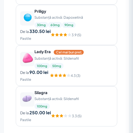
Priligy
Substanță activă: Dapoxetină
30mg
60mg
90mg
330.50 lei
De la
3.9 (5)
Pastile
Lady Era
Cel mai bun preț
Substanță activă: Sildenafil
100mg
50mg
90.00 lei
De la
4.3 (3)
Pastile
Silagra
Substanță activă: Sildenafil
100mg
250.00 lei
De la
3.3 (5)
Pastile