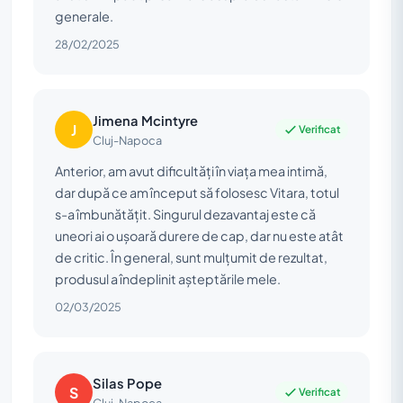
generale.
28/02/2025
Jimena Mcintyre
J
Verificat
Cluj-Napoca
Anterior, am avut dificultăți în viața mea intimă,
dar după ce am început să folosesc Vitara, totul
s-a îmbunătățit. Singurul dezavantaj este că
uneori ai o ușoară durere de cap, dar nu este atât
de critic. În general, sunt mulțumit de rezultat,
produsul a îndeplinit așteptările mele.
02/03/2025
Silas Pope
S
Verificat
Cluj-Napoca