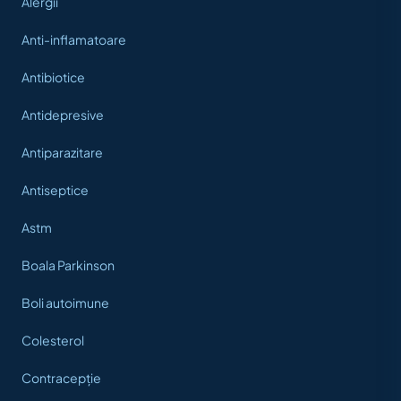
Alergii
Anti-inflamatoare
Antibiotice
Antidepresive
Antiparazitare
Antiseptice
Astm
Boala Parkinson
Boli autoimune
Colesterol
Contracepție