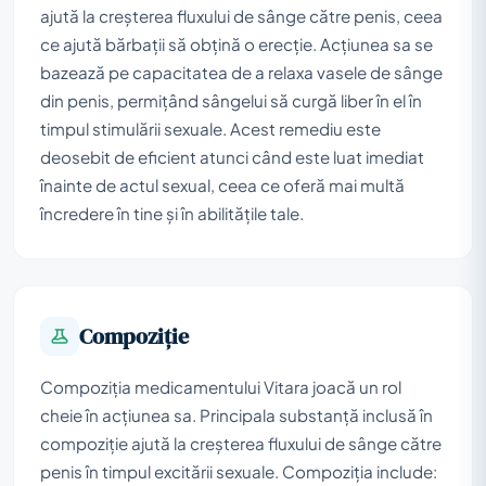
ajută la creșterea fluxului de sânge către penis, ceea
ce ajută bărbații să obțină o erecție. Acțiunea sa se
bazează pe capacitatea de a relaxa vasele de sânge
din penis, permițând sângelui să curgă liber în el în
timpul stimulării sexuale. Acest remediu este
deosebit de eficient atunci când este luat imediat
înainte de actul sexual, ceea ce oferă mai multă
încredere în tine și în abilitățile tale.
Compoziţie
Compoziția medicamentului Vitara joacă un rol
cheie în acțiunea sa. Principala substanță inclusă în
compoziție ajută la creșterea fluxului de sânge către
penis în timpul excitării sexuale. Compoziția include: