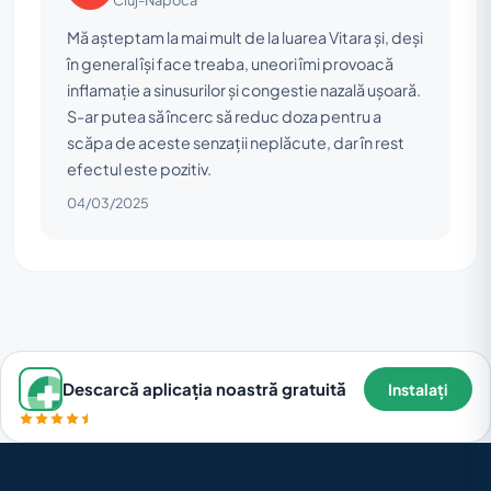
Mă așteptam la mai mult de la luarea Vitara și, deși
în general își face treaba, uneori îmi provoacă
inflamație a sinusurilor și congestie nazală ușoară.
S-ar putea să încerc să reduc doza pentru a
scăpa de aceste senzații neplăcute, dar în rest
efectul este pozitiv.
04/03/2025
Descarcă aplicația noastră gratuită
Instalați