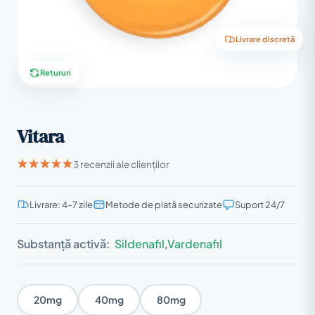
Livrare discretă
Retururi
Vitara
3 recenzii ale clienților
Livrare: 4–7 zile
Metode de plată securizate
Suport 24/7
Substanță activă:
Sildenafil
,
Vardenafil
20mg
40mg
80mg