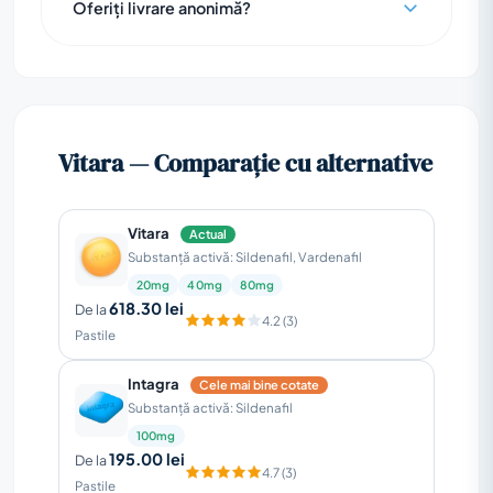
Oferiți livrare anonimă?
Vitara — Comparație cu alternative
Vitara
Actual
Substanță activă: Sildenafil, Vardenafil
20mg
40mg
80mg
618.30 lei
De la
4.2 (3)
Pastile
Intagra
Cele mai bine cotate
Substanță activă: Sildenafil
100mg
195.00 lei
De la
4.7 (3)
Pastile