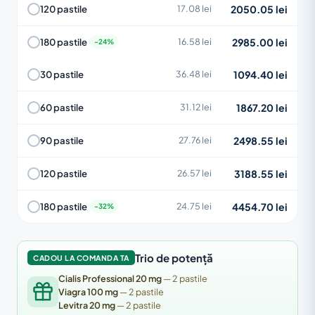
2050.05 lei
120 pastile
17.08 lei
2985.00 lei
180 pastile
16.58 lei
1094.40 lei
30 pastile
36.48 lei
1867.20 lei
60 pastile
31.12 lei
2498.55 lei
90 pastile
27.76 lei
3188.55 lei
120 pastile
26.57 lei
4454.70 lei
180 pastile
24.75 lei
Trio de potență
CADOU LA COMANDA TA
Cialis Professional 20 mg
— 2 pastile
Viagra 100 mg
— 2 pastile
Levitra 20 mg
— 2 pastile