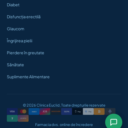
Diabet
Disfuncția erectilă
Glaucom
Îngrijirea pielii
Pierdere în greutate
Sănătate
Suplimente Alimentare
© 2026 Clinica Euclid, Toate drepturile rezervate
₿

VISA
JCB
G
AMEX
SEPA
Pay
Pay
DISCOVER
₮
CRYPTO
Farmacia dvs. online de încredere